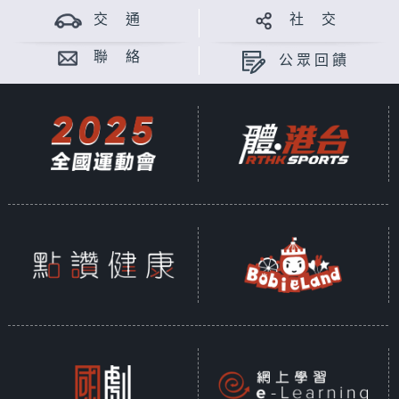
交 通
社 交
聯 絡
公眾回饋