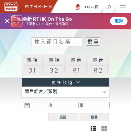
ENG
/
簡
×
全新 RTHK On The Go
取得
一手掌握 RTHK 電台、電視節目
電視
電視
電台
電台
31
32
R1
R2
電台
更多頻道
節目語言／類別
R3
電台
電台
電台
由
至
普通
R4
R5
話台
重設
搜尋