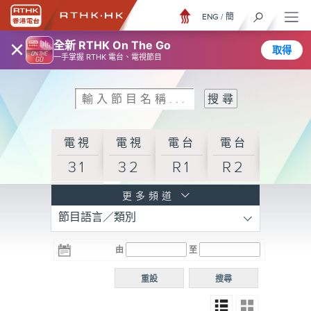
ENG
/
簡
×
全新 RTHK On The Go
取得
一手掌握 RTHK 電台、電視節目
電視
電視
電台
電台
31
32
R1
R2
電台
更多頻道
節目語言／類別
R3
電台
電台
電台
由
至
普通
R4
R5
話台
重設
搜尋