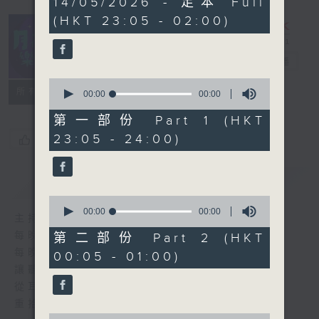
14/05/2026 - 足本 Full
seconds
(HKT 23:05 - 02:00)
月夜樂逍遙
電台直播
0
所有集數
seconds
00:00
00:00
of
0
第一部份 Part 1 (HKT
seconds
23:05 - 24:00)
您喜歡這個節目嗎?
簡介
GIST
0
seconds
00:00
00:00
主持人：--
of
0
每晚的約定時間 深夜11點
第二部份 Part 2 (HKT
seconds
每晚的約定地點 香港電台普通話台
00:05 - 01:00)
讓聽眾
從耳熟能詳的樂曲中
重拾歲月的共鳴及感動
0