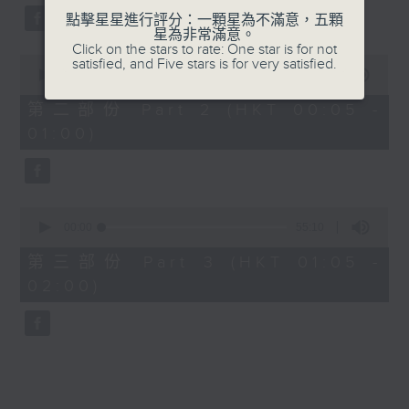
點擊星星進行評分：一顆星為不滿意，五顆
星為非常滿意。
Click on the stars to rate: One star is for not
0
satisfied, and Five stars is for very satisfied.
seconds
00:00
55:19
of
55
第二部份 Part 2 (HKT 00:05 -
minutes,
01:00)
19
seconds
0
seconds
00:00
55:10
of
55
第三部份 Part 3 (HKT 01:05 -
minutes,
02:00)
10
seconds