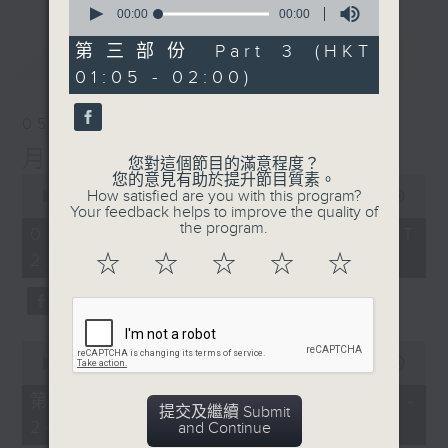
seconds
00:00
00:00
of
0
第三部份 Part 3 (HKT
最新
LATEST
seconds
01:05 - 02:00)
05/08/2026
月夜樂逍遙
您對這個節目的滿意程度？
您的意見有助於提升節目質素。
0
How satisfied are you with this program?
seconds
00:00
2:45:00
Your feedback helps to improve the quality of
of
the program.
2
05/08/2026 - 足本 Full (HKT
hours,
23:05 - 02:00)
☆
☆
☆
☆
☆
45
minutes,
0
seconds
0
seconds
00:00
55:10
of
55
第一部份 Part 1 (HKT 23:05 -
minutes,
提交及繼續 Submit
24:00)
10
and Continue
seconds