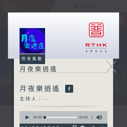
ENG
/
簡
×
全新 RTHK On The Go
取得
一手掌握 RTHK 電台、電視節目
X
所有集數
月夜樂逍遙
月夜樂逍遙
...
主持人：--
0
seconds
00:00
00:00
of
0