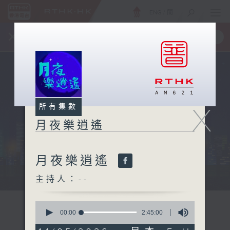
ENG
/
簡
×
全新 RTHK On The Go
取得
一手掌握 RTHK 電台、電視節目
X
所有集數
月夜樂逍遙
月夜樂逍遙
...
主持人：--
0
seconds
00:00
2:45:00
of
2