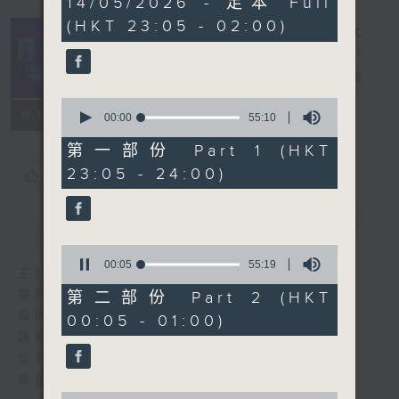
14/05/2026 - 足本 Full
hours,
(HKT 23:05 - 02:00)
45
minutes,
0
seconds
月夜樂逍遙
電台直播
0
所有集數
seconds
00:00
55:10
of
55
第一部份 Part 1 (HKT
minutes,
23:05 - 24:00)
您喜歡這個節目嗎?
10
seconds
簡介
GIST
0
seconds
00:06
55:19
主持人：--
of
55
每晚的約定時間 深夜11點
第二部份 Part 2 (HKT
minutes,
每晚的約定地點 香港電台普通話台
00:05 - 01:00)
19
seconds
讓聽眾
從耳熟能詳的樂曲中
重拾歲月的共鳴及感動
0