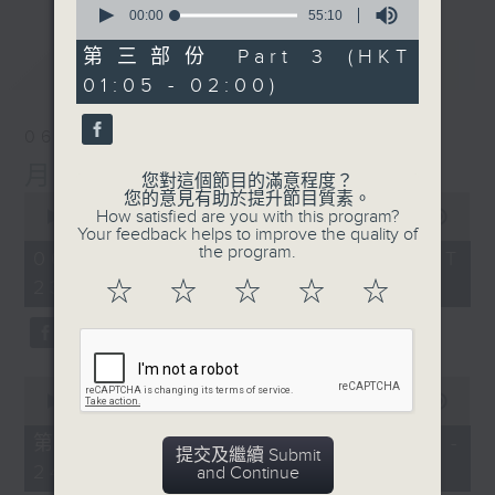
seconds
00:00
55:10
of
55
第三部份 Part 3 (HKT
最新
LATEST
minutes,
01:05 - 02:00)
10
seconds
06/08/2026
月夜樂逍遙
您對這個節目的滿意程度？
您的意見有助於提升節目質素。
0
How satisfied are you with this program?
seconds
00:00
2:44:59
Your feedback helps to improve the quality of
of
the program.
2
06/08/2026 - 足本 Full (HKT
hours,
23:05 - 02:00)
☆
☆
☆
☆
☆
44
minutes,
59
seconds
0
seconds
00:00
55:00
of
55
第一部份 Part 1 (HKT 23:05 -
minutes,
提交及繼續 Submit
24:00)
0
and Continue
seconds