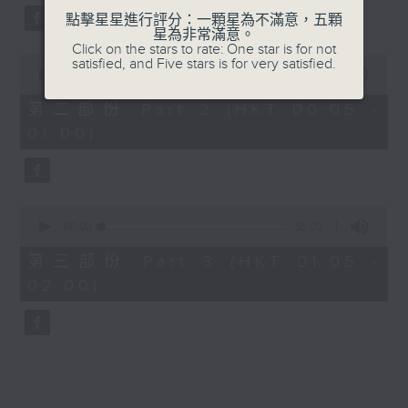
點擊星星進行評分：一顆星為不滿意，五顆
星為非常滿意。
Click on the stars to rate: One star is for not
0
satisfied, and Five stars is for very satisfied.
seconds
00:00
55:09
of
55
第二部份 Part 2 (HKT 00:05 -
minutes,
01:00)
9
seconds
0
seconds
00:00
55:09
of
55
第三部份 Part 3 (HKT 01:05 -
minutes,
02:00)
9
seconds