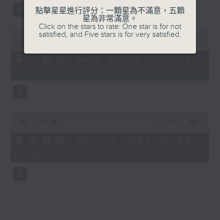
點擊星星進行評分：一顆星為不滿意，五顆
星為非常滿意。
Click on the stars to rate: One star is for not
0
satisfied, and Five stars is for very satisfied.
seconds
00:00
55:09
of
55
第二部份 Part 2 (HKT 00:05 -
minutes,
01:00)
9
seconds
0
seconds
00:00
55:09
of
55
第三部份 Part 3 (HKT 01:05 -
minutes,
02:00)
9
seconds