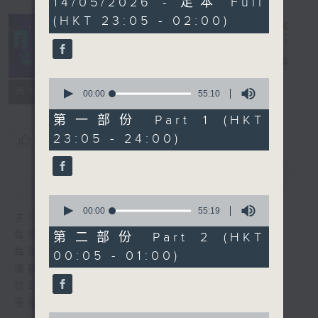
14/05/2026 - 足本 Full
hours,
(HKT 23:05 - 02:00)
45
minutes,
0
seconds
月夜樂逍遙
電台直播
0
所有集數
seconds
00:00
55:10
of
55
第一部份 Part 1 (HKT
minutes,
23:05 - 24:00)
您喜歡這個節目嗎?
10
seconds
簡介
GIST
0
seconds
00:00
55:19
主持人：--
of
55
每晚的約定時間 深夜11點
第二部份 Part 2 (HKT
minutes,
每晚的約定地點 香港電台普通話台
00:05 - 01:00)
19
seconds
讓聽眾
從耳熟能詳的樂曲中
重拾歲月的共鳴及感動
0