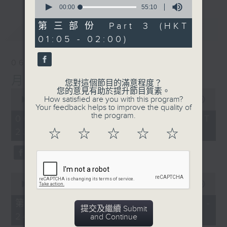
seconds
00:00
55:10
of
55
第三部份 Part 3 (HKT
最新
LATEST
minutes,
01:05 - 02:00)
10
seconds
06/08/2026
月夜樂逍遙
您對這個節目的滿意程度？
您的意見有助於提升節目質素。
0
How satisfied are you with this program?
seconds
00:00
2:44:59
Your feedback helps to improve the quality of
of
the program.
2
06/08/2026 - 足本 Full (HKT
hours,
23:05 - 02:00)
☆
☆
☆
☆
☆
44
minutes,
59
seconds
0
seconds
00:00
55:00
of
55
第一部份 Part 1 (HKT 23:05 -
minutes,
提交及繼續 Submit
24:00)
0
and Continue
seconds