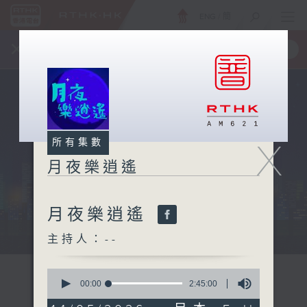
ENG
/
簡
×
全新 RTHK On The Go
取得
一手掌握 RTHK 電台、電視節目
X
所有集數
月夜樂逍遙
月夜樂逍遙
...
主持人：--
0
seconds
00:00
2:45:00
of
2