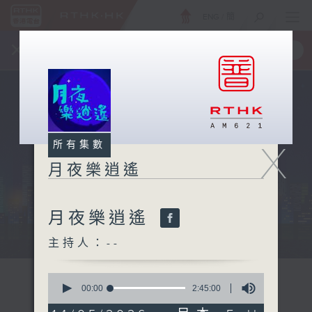
ENG
/
簡
×
全新 RTHK On The Go
取得
一手掌握 RTHK 電台、電視節目
X
所有集數
月夜樂逍遙
月夜樂逍遙
...
主持人：--
0
seconds
00:00
2:45:00
of
2