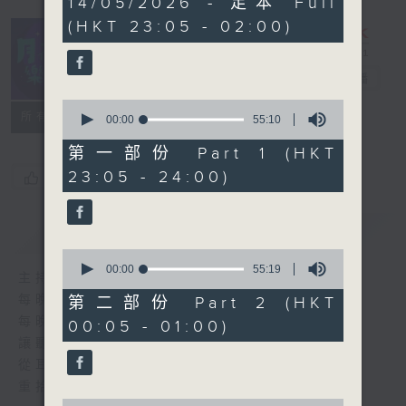
14/05/2026 - 足本 Full
hours,
(HKT 23:05 - 02:00)
45
minutes,
0
seconds
月夜樂逍遙
電台直播
0
所有集數
seconds
00:00
55:10
of
55
第一部份 Part 1 (HKT
minutes,
23:05 - 24:00)
您喜歡這個節目嗎?
10
seconds
簡介
GIST
0
seconds
00:00
55:19
主持人：--
of
55
每晚的約定時間 深夜11點
第二部份 Part 2 (HKT
minutes,
每晚的約定地點 香港電台普通話台
00:05 - 01:00)
19
seconds
讓聽眾
從耳熟能詳的樂曲中
重拾歲月的共鳴及感動
0