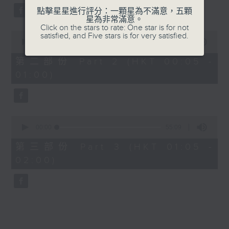
點擊星星進行評分：一顆星為不滿意，五顆
星為非常滿意。
Click on the stars to rate: One star is for not
0
satisfied, and Five stars is for very satisfied.
seconds
00:00
55:09
of
55
第二部份 Part 2 (HKT 00:05 -
minutes,
01:00)
9
seconds
0
seconds
00:00
55:09
of
55
第三部份 Part 3 (HKT 01:05 -
minutes,
02:00)
9
seconds