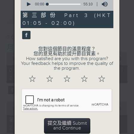
seconds
00:00
55:10
of
55
第三部份 Part 3 (HKT
最新
LATEST
minutes,
01:05 - 02:00)
10
seconds
06/08/2026
月夜樂逍遙
您對這個節目的滿意程度？
您的意見有助於提升節目質素。
0
How satisfied are you with this program?
seconds
00:00
2:44:59
Your feedback helps to improve the quality of
of
the program.
2
06/08/2026 - 足本 Full (HKT
hours,
23:05 - 02:00)
☆
☆
☆
☆
☆
44
minutes,
59
seconds
0
seconds
00:00
55:00
of
55
第一部份 Part 1 (HKT 23:05 -
minutes,
提交及繼續 Submit
24:00)
0
and Continue
seconds