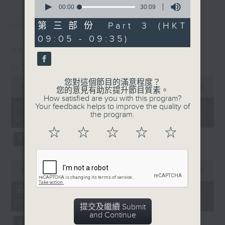
seconds
00:00
30:09
最新
of
LATEST
30
第三部份 Part 3 (HKT
minutes,
09:05 - 09:35)
9
seconds
08/08/2026
621 金曲專門店
0
您對這個節目的滿意程度？
seconds
00:00
2:45:00
您的意見有助於提升節目質素。
of
How satisfied are you with this program?
2
08/08/2026 - 足本 Full (HKT
Your feedback helps to improve the quality of
hours,
the program.
07:05 - 10:00)
45
minutes,
☆
☆
☆
☆
☆
0
seconds
0
seconds
00:00
55:10
of
55
第一部份 Part 1 (HKT 07:05 -
minutes,
08:00)
10
提交及繼續 Submit
seconds
and Continue