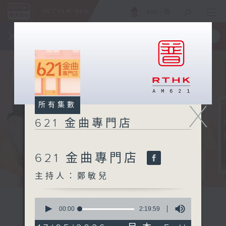
ENG
/
簡
×
全新 RTHK On The Go
取得
一手掌握 RTHK 電台、電視節目
X
所有集數
621 金曲專門店
621 金曲專門店
主持人：鄭敏兒
0
seconds
00:00
2:19:59
of
2