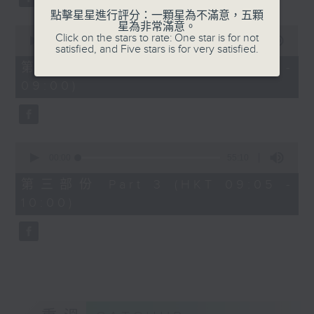
點擊星星進行評分：一顆星為不滿意，五顆
星為非常滿意。
0
Click on the stars to rate: One star is for not
seconds
00:00
55:20
satisfied, and Five stars is for very satisfied.
of
55
第二部份 Part 2 (HKT 08:05 -
minutes,
09:00)
20
seconds
0
seconds
00:00
55:10
of
55
第三部份 Part 3 (HKT 09:05 -
minutes,
10:00)
10
seconds