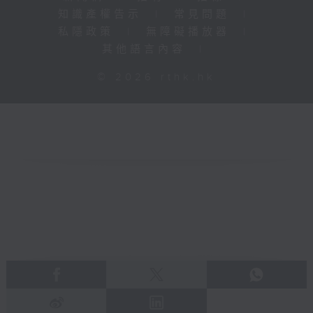
知識產權告示
|
常見問題
|
私隱政策
|
無障礙播放器
|
其他語言內容
|
© 2026 rthk.hk