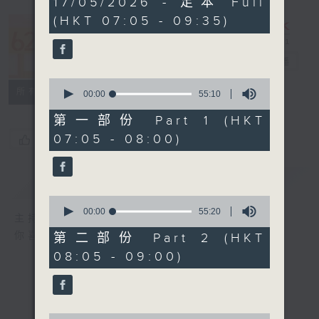
17/05/2026 - 足本 Full
hours,
(HKT 07:05 - 09:35)
19
minutes,
621 金曲專門
59
seconds
店
電台直播
0
所有集數
seconds
00:00
55:10
of
55
第一部份 Part 1 (HKT
minutes,
07:05 - 08:00)
您喜歡這個節目嗎?
10
seconds
簡介
GIST
0
seconds
00:00
55:20
主持人：鄭敏兒
of
55
你喜愛的金曲都會出現在金曲專門店
第二部份 Part 2 (HKT
minutes,
08:05 - 09:00)
20
seconds
0