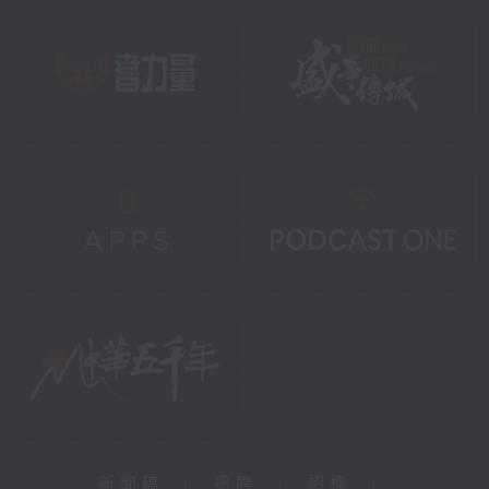
新聞稿
|
招聘
|
招標
|