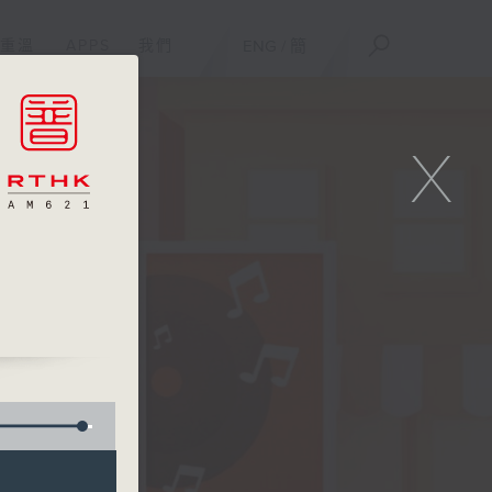
重溫
APPS
我們
ENG
/
簡
X