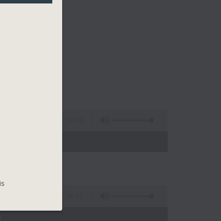
2:19:59
 - 09:35)
is
55:10
)