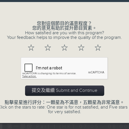
Volume
您對這個節目的滿意程度？
您的意見有助於提升節目質素。
How satisfied are you with this program?
Your feedback helps to improve the quality of the program.
02/08/2026
☆
☆
☆
☆
☆
621 金曲專門店
0
seconds
00:00
of
2
02/08/2026 - 足本 Full (HKT 07:05
hours,
19
提交及繼續 Submit and Continue
minutes,
59
點擊星星進行評分：一顆星為不滿意，五顆星為非常滿意。
seconds
Volume
lick on the stars to rate: One star is for not satisfied, and Five stars 
90%
0
for very satisfied.
seconds
00:00
of
55
第一部份 Part 1 (HKT 07:05 - 08:00
minutes,