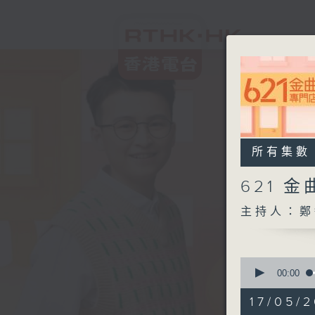
所有集數
621 
主持人：鄭
0
seconds
00:00
of
2
17/05/2
hours,