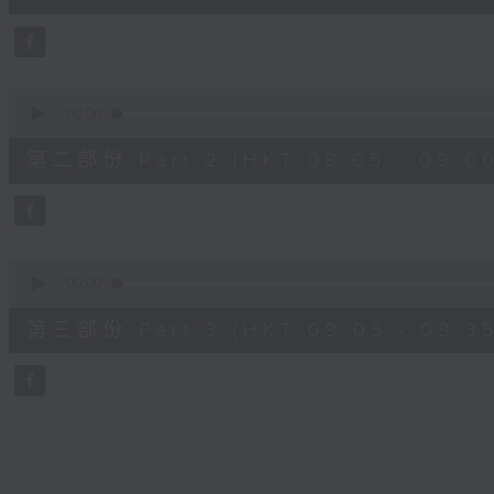
10
seconds
Volume
90%
0
seconds
00:00
of
55
第二部份 Part 2 (HKT 08:05 - 09:00
minutes,
20
seconds
Volume
90%
0
seconds
00:00
of
30
第三部份 Part 3 (HKT 09:05 - 09:35
minutes,
9
seconds
Volume
90%