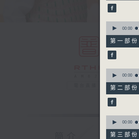
19
minutes,
59
seconds
90%
0
seconds
00:00
of
55
第一部份 P
minutes,
10
seconds
90%
0
seconds
00:00
of
55
電台直播
第二部份 P
minutes,
20
seconds
90%
0
seconds
00:00
of
30
簡介
第三部份 P
minutes,