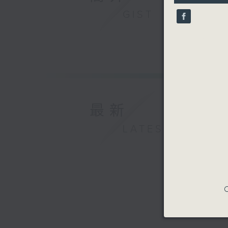
9
GIST
seconds
90%
最新
LATEST
C