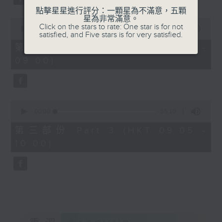
點擊星星進行評分：一顆星為不滿意，五顆
星為非常滿意。
0
Click on the stars to rate: One star is for not
seconds
00:00
55:20
satisfied, and Five stars is for very satisfied.
of
55
第二部份 Part 2 (HKT 08:05 -
minutes,
09:00)
20
seconds
0
seconds
00:00
55:10
of
55
第三部份 Part 3 (HKT 09:05 -
minutes,
10:00)
10
seconds