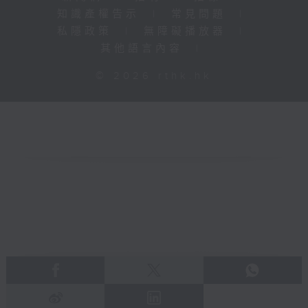
知識產權告示
|
常見問題
|
私隱政策
|
無障礙播放器
|
其他語言內容
|
© 2026 rthk.hk