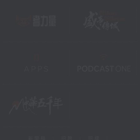
新聞稿
|
招聘
|
招標
|