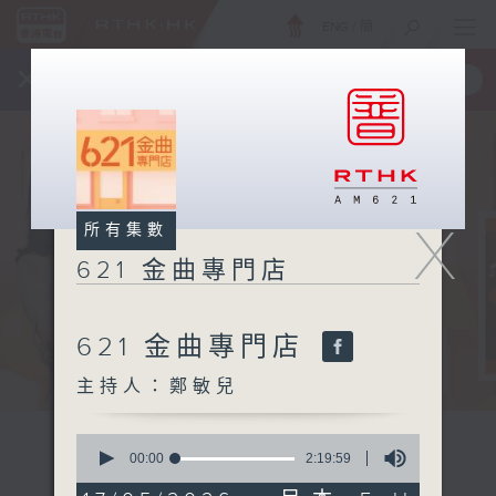
ENG
/
簡
×
全新 RTHK On The Go
取得
一手掌握 RTHK 電台、電視節目
X
所有集數
621 金曲專門店
621 金曲專門店
主持人：鄭敏兒
0
seconds
00:00
2:19:59
of
2