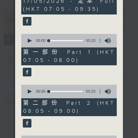
17/05/2026 - 足本 Full
hours,
(HKT 07:05 - 09:35)
19
minutes,
621 金曲專門
59
seconds
店
電台直播
0
所有集數
seconds
00:00
55:10
of
55
第一部份 Part 1 (HKT
minutes,
07:05 - 08:00)
您喜歡這個節目嗎?
10
seconds
簡介
GIST
0
seconds
00:00
55:20
主持人：鄭敏兒
of
55
你喜愛的金曲都會出現在金曲專門店
第二部份 Part 2 (HKT
minutes,
08:05 - 09:00)
20
seconds
0