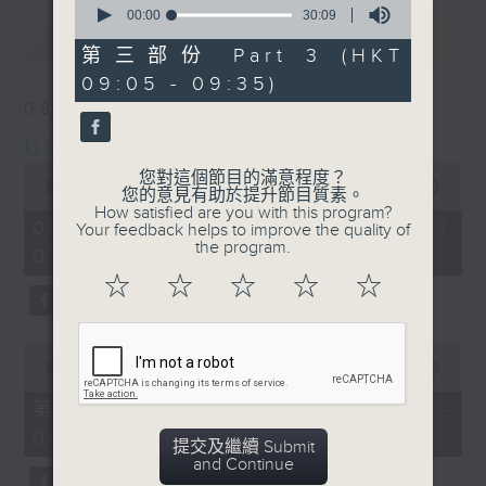
seconds
00:00
30:09
最新
of
LATEST
30
第三部份 Part 3 (HKT
minutes,
09:05 - 09:35)
9
seconds
08/08/2026
621 金曲專門店
0
您對這個節目的滿意程度？
seconds
00:00
2:45:00
您的意見有助於提升節目質素。
of
How satisfied are you with this program?
2
08/08/2026 - 足本 Full (HKT
Your feedback helps to improve the quality of
hours,
the program.
07:05 - 10:00)
45
minutes,
☆
☆
☆
☆
☆
0
seconds
0
seconds
00:00
55:10
of
55
第一部份 Part 1 (HKT 07:05 -
minutes,
08:00)
10
提交及繼續 Submit
seconds
and Continue