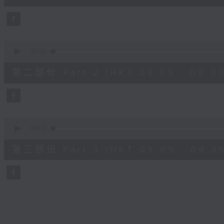
10
seconds
Volume
90%
0
seconds
00:00
of
55
第二部份 Part 2 (HKT 08:05 - 09:00
minutes,
20
seconds
Volume
90%
0
seconds
00:00
of
30
第三部份 Part 3 (HKT 09:05 - 09:35
minutes,
9
seconds
Volume
90%