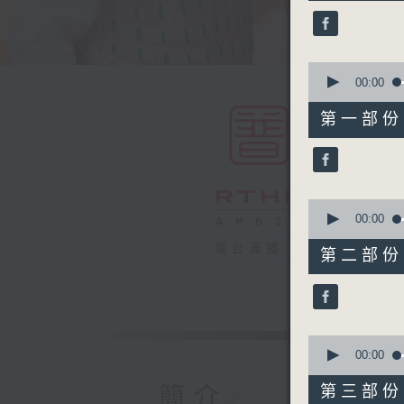
19
minutes,
59
seconds
90%
0
seconds
00:00
of
55
第一部份 P
minutes,
10
seconds
90%
0
seconds
00:00
of
55
電台直播
第二部份 P
minutes,
20
seconds
90%
0
seconds
00:00
of
30
簡介
第三部份 P
minutes,