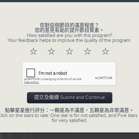
Volume
您對這個節目的滿意程度？
您的意見有助於提升節目質素。
How satisfied are you with this program?
Your feedback helps to improve the quality of the program.
02/08/2026
☆
☆
☆
☆
☆
621 金曲專門店
0
seconds
00:00
of
2
02/08/2026 - 足本 Full (HKT 07:05
hours,
19
提交及繼續 Submit and Continue
minutes,
59
點擊星星進行評分：一顆星為不滿意，五顆星為非常滿意。
seconds
Volume
lick on the stars to rate: One star is for not satisfied, and Five stars 
90%
0
for very satisfied.
seconds
00:00
of
55
第一部份 Part 1 (HKT 07:05 - 08:00
minutes,