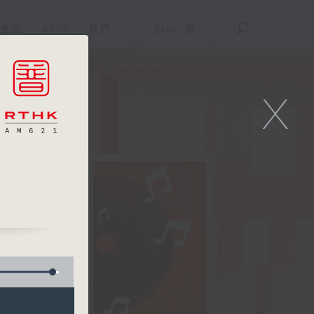
重溫
APPS
我們
ENG
/
簡
X