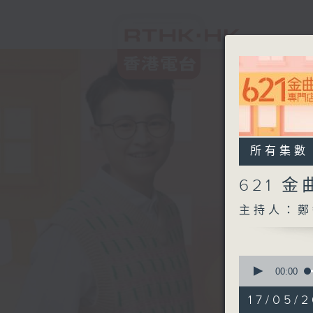
所有集數
621 
主持人：鄭
0
seconds
00:00
of
2
17/05/2
hours,