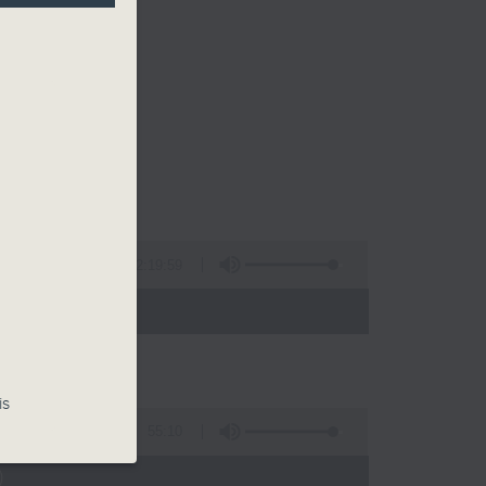
2:19:59
 - 09:35)
is
55:10
)