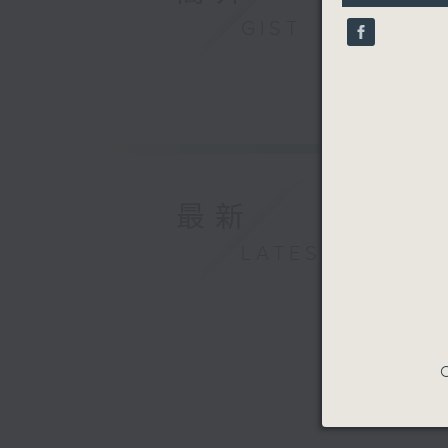
9
GIST
seconds
90%
最新
LATEST
C