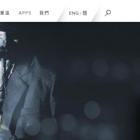
重溫
APPS
我們
ENG
/
簡