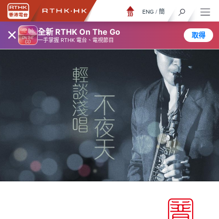
ENG
/
簡
×
全新 RTHK On The Go
取得
一手掌握 RTHK 電台、電視節目