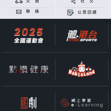
交 通
社 交
聯 絡
公眾回饋