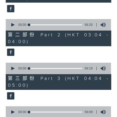
seconds
0
seconds
00:00
56:20
of
56
第二部份 Part 2 (HKT 03:04 -
minutes,
04:00)
20
seconds
0
seconds
00:00
56:19
of
56
第三部份 Part 3 (HKT 04:04 -
minutes,
05:00)
19
seconds
0
seconds
00:00
56:09
of