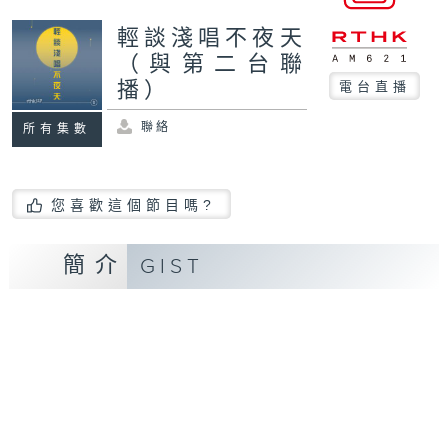
輕談淺唱不夜天
（與第二台聯
播）
電台直播
聯絡
所有集數
您喜歡這個節目嗎?
簡介
GIST