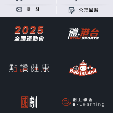
聯 絡
公眾回饋