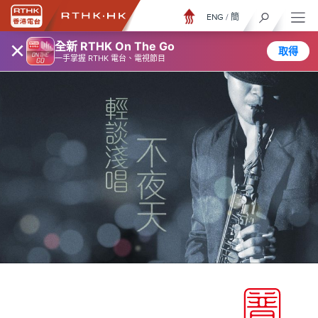
ENG
/
簡
×
全新 RTHK On The Go
取得
一手掌握 RTHK 電台、電視節目