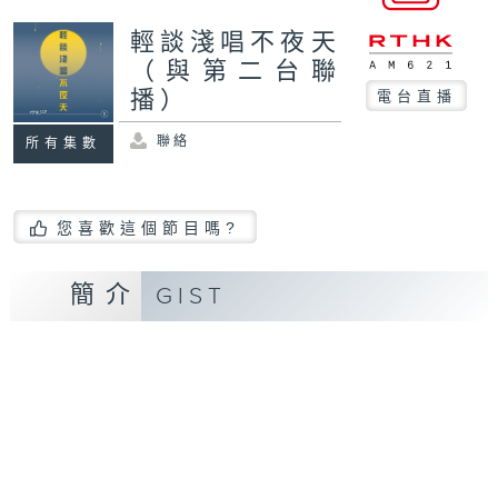
輕談淺唱不夜天
（與第二台聯
播）
電台直播
聯絡
所有集數
您喜歡這個節目嗎?
簡介
GIST