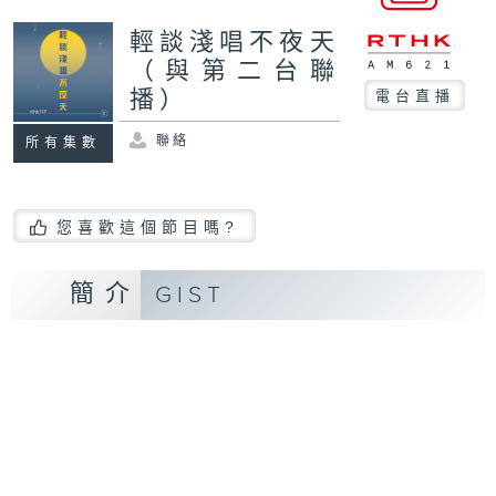
輕談淺唱不夜天
（與第二台聯
播）
電台直播
聯絡
所有集數
您喜歡這個節目嗎?
簡介
GIST