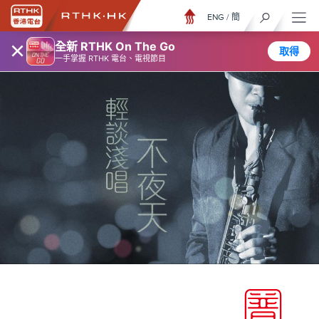
ENG
/
簡
×
全新 RTHK On The Go
取得
一手掌握 RTHK 電台、電視節目