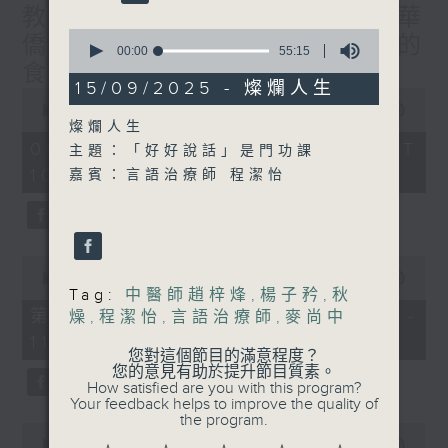
教授/北都大學城，一帶一路華
0
僑子弟的首選？/癌症化療後的
seconds
00:00
55:15
of
食療調理/社會熱點話題
55
15/09/2025 - 燦爛人生
0
minutes,
seconds
00:00
1:50:00
15
of
燦爛人生
seconds
1
06/08/2026 - 足本 Full (HKT
主題：「好好說話」是門功課
hour,
10:05 - 12:00)
50
嘉賓：言語治療師 程潔怡
minutes,
0
seconds
0
seconds
00:00
55:00
of
Tag:
中醫師趙梓烽
,
楊子矜
,
秋
55
第一部份 Part 1 (HKT 10:05 -
燥
,
程潔怡
,
言語治療師
,
麥尚中
minutes,
11:00)
0
您對這個節目的滿意程度？
seconds
您的意見有助於提升節目質素。
How satisfied are you with this program?
Your feedback helps to improve the quality of
the program.
0
seconds
00:00
55:09