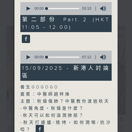
0
seconds
最新
00:00
55:10
LATEST
of
55
第二部份 Part 2 (HKT
minutes,
11:05 - 12:00)
10
seconds
0
seconds
00:00
07:12
of
7
15/09/2025 - 新港人討論
minutes,
區
12
seconds
養生GOGOGO
嘉賓：中醫師趙梓烽
主題：秋燥傷肺？中醫教你渡過秋天
-中醫角度，秋燥是什麼？
-秋天可以如何滋潤肺部？
06/08/2026
相片集
-秋天打邊爐/燒烤，如何潤喉/抗沙
楊子矜 麥尚中 鄒潔瑜 吳宏偉
啞？