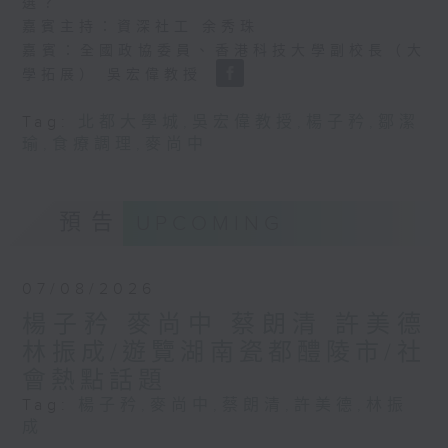
選？
嘉賓主持：資深社工 余秀珠
嘉賓：全國政協委員、香港科技大學副校長（大
學拓展） 吳宏偉教授
Tag:
北都大學城
,
吳宏偉教授
,
楊子矜
,
鄒潔
瑜
,
食療調理
,
麥尚中
預告
UPCOMING
07/08/2026
楊子矜 麥尚中 蔡朗清 許美德
林振成/遊覽湖南瓷都醴陵市/社
會熱點話題
Tag:
楊子矜
,
麥尚中
,
蔡朗清
,
許美德
,
林振
成