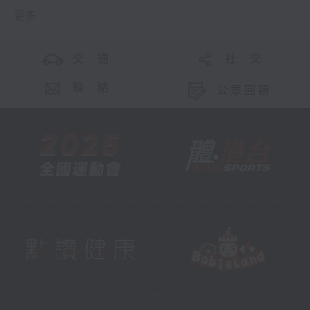
更多 ...
交 通
社 交
聯 絡
公眾回饋