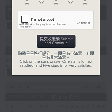
☆
☆
☆
☆
☆
of
55
第二部份 Part 2 (HKT 11:05 -
minutes,
12:00)
9
seconds
0
提交及繼續 Submit
seconds
00:00
14:29
and Continue
of
14
06/08/2026 - 舌尖冷知識
minutes,
點擊星星進行評分：一顆星為不滿意，五顆
29
星為非常滿意。
主題：癌症化療後的食療調理
seconds
Click on the stars to rate: One star is for not
satisfied, and Five stars is for very satisfied.
嘉賓主持：食物科學及營養學家 鄒潔瑜Linda
0
seconds
00:00
54:46
of
54
06/08/2026 - 香港有情天
minutes,
46
主題： 北都大學城，一帶一路華僑子弟的首
seconds