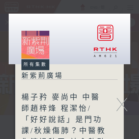
ENG
/
簡
×
全新 RTHK On The Go
取得
一手掌握 RTHK 電台、電視節目
所有集數
新紫荊廣場
楊子矜 麥尚中 中醫
X
師趙梓烽 程潔怡/
「好好說話」是門功
課/秋燥傷肺？中醫教