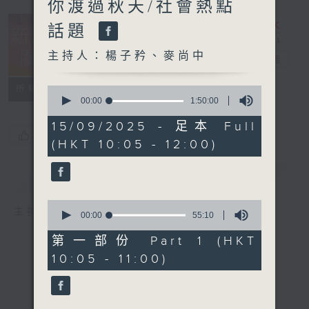
你渡過秋天/社會熱點
話題
主持人：楊子矜、麥尚中
新紫荊廣場
電台直播
所有集數
0
seconds
00:00
1:50:00
of
1
15/09/2025 - 足本 Full
hour,
您喜歡這個節目嗎?
(HKT 10:05 - 12:00)
50
minutes,
0
簡介
GIST
seconds
0
主持人：楊子矜、麥尚中
seconds
00:00
55:10
of
55
第一部份 Part 1 (HKT
minutes,
10:05 - 11:00)
10
seconds