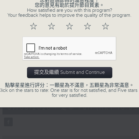
您對這個節目的滿意程度？
您的意見有助於提升節目質素。
How satisfied are you with this program?
Your feedback helps to improve the quality of the program.
☆
☆
☆
☆
☆
07/08/2026
提交及繼續 Submit and Continue
楊子矜 麥尚中 蔡朗清 許美德 
泰菜/遊覽湖南瓷都醴陵市/社會熱
點擊星星進行評分：一顆星為不滿意，五顆星為非常滿意。
0
lick on the stars to rate: One star is for not satisfied, and Five stars 
seconds
00:00
for very satisfied.
of
1
07/08/2026 - 足本 Full (HKT 10:05 
hour,
50
minutes,
0
seconds
Volume
90%
0