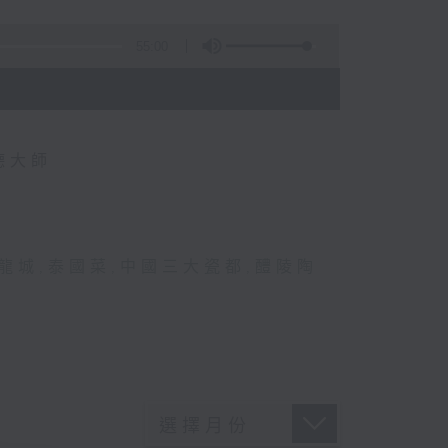
55:00
德大師
龍城
,
泰國菜
,
中國三大瓷都
,
醴陵陶