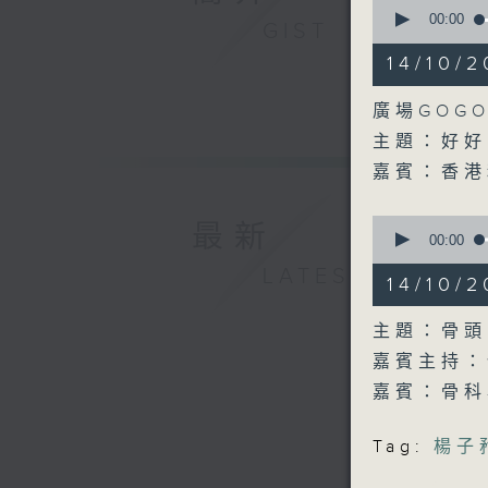
0
seconds
00:00
GIST
of
21
14/10
minutes,
23
seconds
廣場GOGO
90%
主題：好好
嘉賓：香港
0
最新
seconds
00:00
of
LATEST
1
14/10
hour,
0
seconds
主題：骨頭
90%
嘉賓主持：
嘉賓：骨
Tag:
楊子