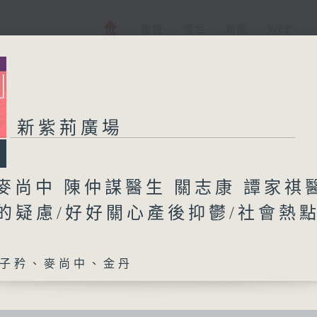
電視
電台
新聞
WEB+
新紫荊廣場
麥尚中 陳仲謀醫生 關志康 譚家祺
頭的疑慮/好好關心產後抑鬱/社會熱
子矜、麥尚中、金丹