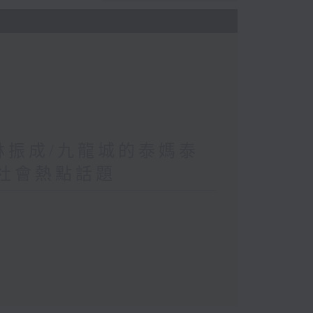
 林振成/九龍城的泰媽泰
/社會熱點話題