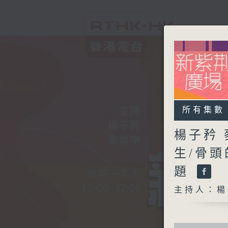
所有集數
楊子矜 
生/骨
題
主持人：楊
0