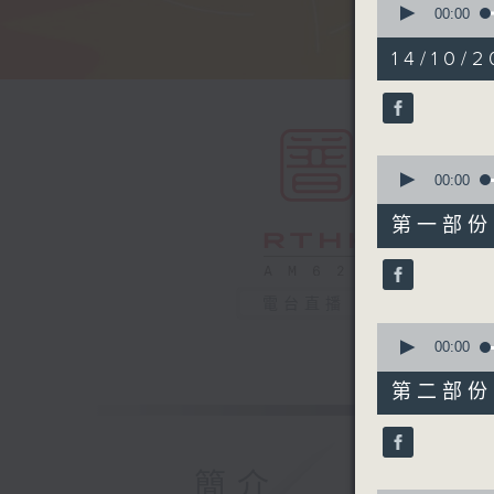
seconds
00:00
of
1
14/10/2
hour,
50
minutes,
0
seconds
90%
0
seconds
00:00
of
55
第一部份 P
minutes,
10
seconds
90%
電台直播
0
seconds
00:00
of
55
第二部份 P
minutes,
10
seconds
90%
簡介