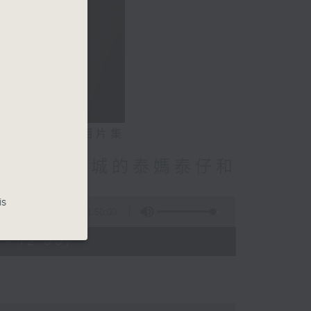
相片集
林振成/九龍城的泰媽泰仔和
點話題
is
1:50:00
- 12:00)