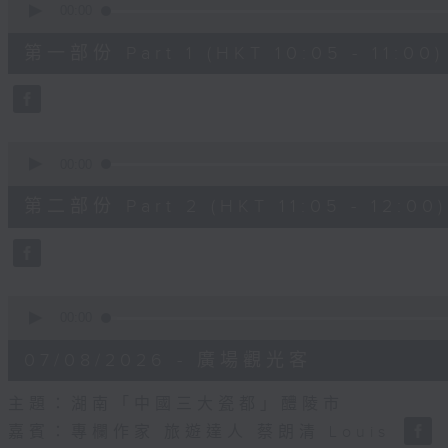
seconds
00:00
of
55
第一部份 Part 1 (HKT 10:05 - 11:00)
minutes,
10
seconds
Volume
90%
0
seconds
00:00
of
55
第二部份 Part 2 (HKT 11:05 - 12:00)
minutes,
10
seconds
Volume
90%
0
seconds
00:00
of
14
07/08/2026 - 廣場觀光客
minutes,
34
seconds
Volume
主題：湖南「中國三大瓷都」醴陵市
90%
嘉賓：專欄作家 旅遊達人 蔡朗清 Louis