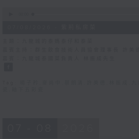
0
seconds
00:00
of
55
07/08/2026 - 紫荊私房菜
minutes,
0
seconds
Volume
主題：九龍城的泰媽泰仔和泰菜
90%
嘉賓主持：群生飲食技術人員協會理事長 許美
嘉賓：九龍城泰國菜負責人 林振成先生
Tag:
楊子矜
,
麥尚中
,
蔡朗清
,
許美德
,
林振成
,
九
瓷
,
釉下五彩瓷
07 - 08
2026