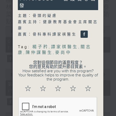
楊子矜 麥尚中 蔡朗清 許美德
hour,
發
林振成/九龍城的泰媽泰仔和泰
0
seconds
菜/遊覽湖南瓷都醴陵市/社會熱
主題：骨頭的疑慮
點話題
嘉賓主持：健康教育基金會主席關志
0
康
seconds
00:00
1:50:00
嘉賓：骨科專科譚家祺醫生
of
1
07/08/2026 - 足本 Full (HKT
hour,
Tag:
楊子矜
,
譚家祺醫生
,
關志
10:05 - 12:00)
50
minutes,
康
,
陳仲謀醫生
,
麥尚中
0
seconds
您對這個節目的滿意程度？
您的意見有助於提升節目質素。
0
How satisfied are you with this program?
seconds
Your feedback helps to improve the quality of
00:00
55:10
of
the program.
55
第一部份 Part 1 (HKT 10:05 -
minutes,
☆
☆
☆
☆
☆
11:00)
10
seconds
0