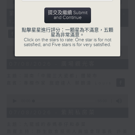
seconds
00:00
55:10
of
55
提交及繼續 Submit
第二部份 Part 2 (HKT 11:05 -
minutes,
and Continue
12:00)
10
seconds
點擊星星進行評分：一顆星為不滿意，五顆
星為非常滿意。
Click on the stars to rate: One star is for not
satisfied, and Five stars is for very satisfied.
0
seconds
00:00
14:34
of
14
07/08/2026 - 廣場觀光客
minutes,
34
主題：湖南「中國三大瓷都」醴陵市
seconds
嘉賓：專欄作家 旅遊達人 蔡朗清 Louis
0
seconds
00:00
55:00
of
55
07/08/2026 - 紫荊私房菜
minutes,
0
主題：九龍城的泰媽泰仔和泰菜
seconds
嘉賓主持：群生飲食技術人員協會理事長 許美