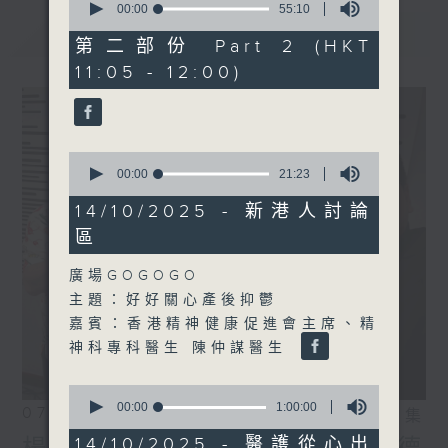
seconds
00:00
55:10
of
最新
LATEST
55
第二部份 Part 2 (HKT
minutes,
11:05 - 12:00)
10
seconds
0
seconds
00:00
21:23
of
21
14/10/2025 - 新港人討論
minutes,
區
23
seconds
廣場GOGOGO
主題：好好關心產後抑鬱
嘉賓：香港精神健康促進會主席、精
神科專科醫生 陳仲謀醫生
0
seconds
00:00
1:00:00
07/08/2026
相片集
of
1
14/10/2025 - 醫護從心出