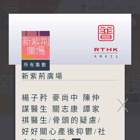
ENG
/
簡
×
全新 RTHK On The Go
取得
一手掌握 RTHK 電台、電視節目
所有集數
新紫荊廣場
楊子矜 麥尚中 陳仲
X
謀醫生 關志康 譚家
祺醫生/骨頭的疑慮/
好好關心產後抑鬱/社