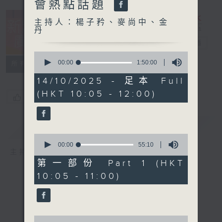
會熱點話題
主持人：楊子矜、麥尚中、金
丹
新紫荊廣場
電台直播
0
seconds
00:00
1:50:00
所有集數
of
1
14/10/2025 - 足本 Full
hour,
(HKT 10:05 - 12:00)
50
您喜歡這個節目嗎?
minutes,
0
seconds
簡介
GIST
0
seconds
00:00
55:10
主持人：楊子矜、麥尚中、金丹
of
55
第一部份 Part 1 (HKT
minutes,
10:05 - 11:00)
10
seconds
0