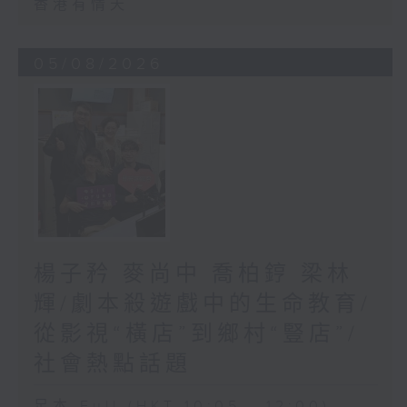
香港有情天
05/08/2026
楊子矜 麥尚中 喬柏𨧤 梁林
輝/劇本殺遊戲中的生命教育/
從影視“橫店”到鄉村“豎店”/
社會熱點話題
足本 Full (HKT 10:05 - 12:00)