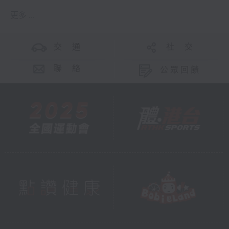
更多 ...
交 通
社 交
聯 絡
公眾回饋