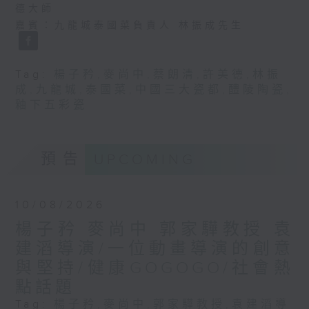
德大師
嘉賓：九龍城泰國菜負責人 林振成先生
Tag:
楊子矜
,
麥尚中
,
蔡朗清
,
許美德
,
林振
成
,
九龍城
,
泰國菜
,
中國三大瓷都
,
醴陵陶瓷
,
釉下五彩瓷
預告
UPCOMING
10/08/2026
楊子矜 麥尚中 郭家驊教授 袁
建滔導演/一位動畫導演的創意
與堅持/健康GOGOGO/社會熱
點話題
Tag:
楊子矜
,
麥尚中
,
郭家驊教授
,
袁建滔導