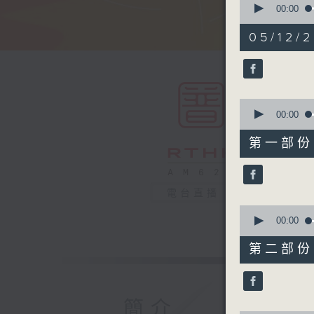
seconds
00:00
of
1
05/12/2
hour,
50
minutes,
0
seconds
90%
0
seconds
00:00
of
55
第一部份 P
minutes,
0
seconds
90%
電台直播
0
seconds
00:00
of
55
第二部份 P
minutes,
9
seconds
90%
簡介