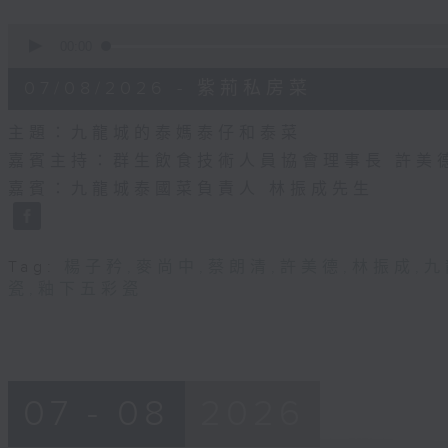
0
seconds
00:00
of
55
07/08/2026 - 紫荊私房菜
minutes,
0
seconds
Volume
主題：九龍城的泰媽泰仔和泰菜
90%
嘉賓主持：群生飲食技術人員協會理事長 許美
嘉賓：九龍城泰國菜負責人 林振成先生
Tag:
楊子矜
,
麥尚中
,
蔡朗清
,
許美德
,
林振成
,
九
瓷
,
釉下五彩瓷
07 - 08
2026