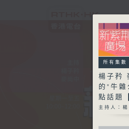
所有集數
楊子矜 
的"牛雜
點話題
主持人：楊
0