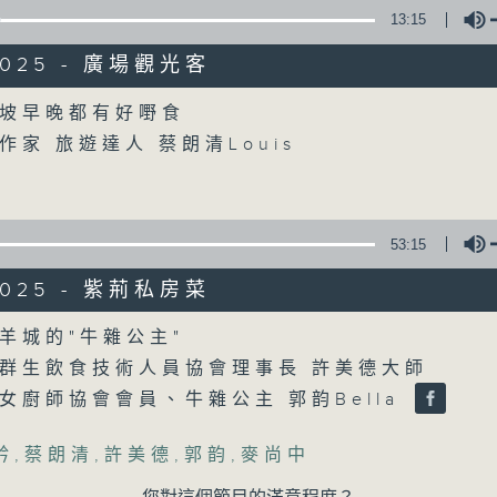
13:15
/2025 - 廣場觀光客
Volume
坡早晚都有好嘢食
作家 旅遊達人 蔡朗清Louis
53:15
/2025 - 紫荊私房菜
Volume
羊城的"牛雜公主"
群生飲食技術人員協會理事長 許美德大師
女廚師協會會員、牛雜公主 郭韵Bella
矜
,
蔡朗清
,
許美德
,
郭韵
,
麥尚中