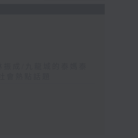
 林振成/九龍城的泰媽泰
/社會熱點話題