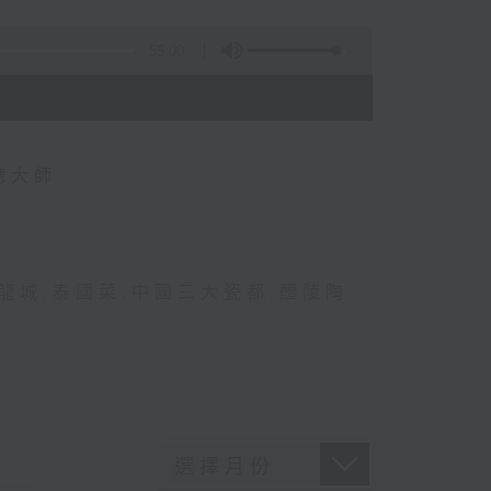
55:00
德大師
龍城
,
泰國菜
,
中國三大瓷都
,
醴陵陶