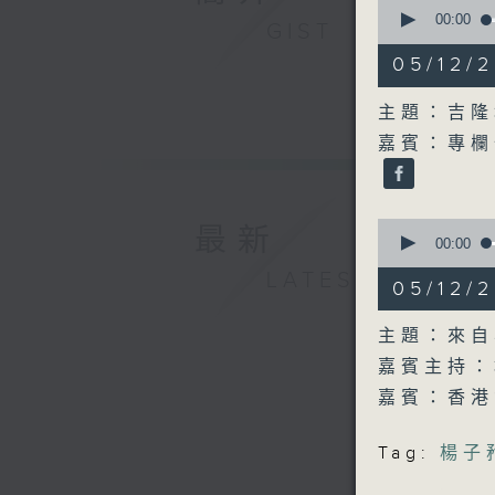
0
seconds
00:00
GIST
of
13
05/12
minutes,
15
seconds
主題：吉隆
90%
嘉賓：專欄
0
最新
seconds
00:00
of
LATEST
53
05/12
minutes,
15
seconds
主題：來自
90%
嘉賓主持：
嘉賓：香港
Tag:
楊子