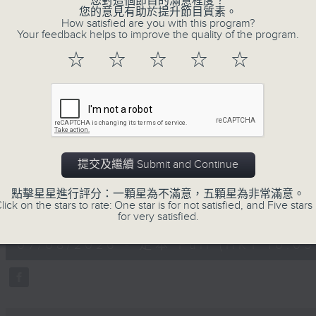
您對這個節目的滿意程度？
您的意見有助於提升節目質素。
How satisfied are you with this program?
Your feedback helps to improve the quality of the program.
☆
☆
☆
☆
☆
07/08/2026
提交及繼續 Submit and Continue
楊子矜 麥尚中 蔡朗清 許美德 
泰菜/遊覽湖南瓷都醴陵市/社會熱
點擊星星進行評分：一顆星為不滿意，五顆星為非常滿意。
0
lick on the stars to rate: One star is for not satisfied, and Five stars 
seconds
00:00
for very satisfied.
of
1
07/08/2026 - 足本 Full (HKT 10:05 
hour,
50
minutes,
0
seconds
Volume
90%
0