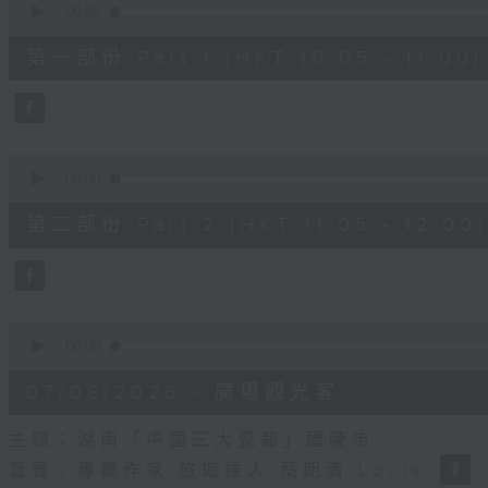
seconds
00:00
of
55
第一部份 Part 1 (HKT 10:05 - 11:00)
minutes,
10
seconds
Volume
90%
0
seconds
00:00
of
55
第二部份 Part 2 (HKT 11:05 - 12:00)
minutes,
10
seconds
Volume
90%
0
seconds
00:00
of
14
07/08/2026 - 廣場觀光客
minutes,
34
seconds
Volume
主題：湖南「中國三大瓷都」醴陵市
90%
嘉賓：專欄作家 旅遊達人 蔡朗清 Louis