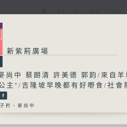
電視
電台
新聞
WEB+
新紫荊廣場
麥尚中 蔡朗清 許美德 郭韵/來自羊
公主"/吉隆坡早晚都有好嘢食/社會
子矜、麥尚中