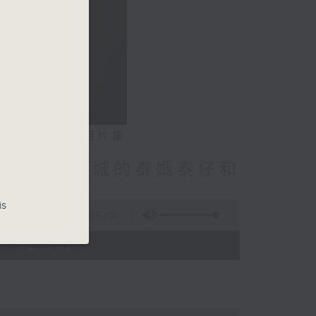
相片集
林振成/九龍城的泰媽泰仔和
點話題
is
1:50:00
- 12:00)