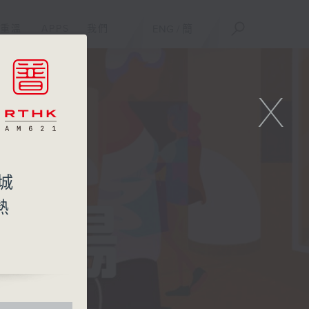
重溫
APPS
我們
ENG
/
簡
X
城
熱