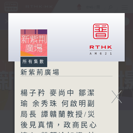
ENG
/
簡
×
全新 RTHK On The Go
取得
一手掌握 RTHK 電台、電視節目
所有集數
新紫荊廣場
X
楊子矜 麥尚中 鄒潔
瑜 余秀珠 何啟明副
局長 譚贛蘭教授/災
後見真情，政商民心