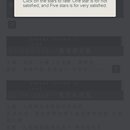
Click on the stars to rate: One star is for not
(Error Code: 101102)
第二部份 Part 2 (HKT 11:05 -
satisfied, and Five stars is for very satisfied.
12:00)
Sorry, the video
player failed to
load.
(Error Code: 101102)
07/08/2026 - 廣場觀光客
主題：湖南「中國三大瓷都」醴陵市
嘉賓：專欄作家 旅遊達人 蔡朗清 Louis
Sorry, the video
player failed to
load.
(Error Code: 101102)
07/08/2026 - 紫荊私房菜
主題：九龍城的泰媽泰仔和泰菜
嘉賓主持：群生飲食技術人員協會理事長 許美
德大師
嘉賓：九龍城泰國菜負責人 林振成先生