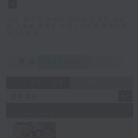
Tag:
楊子矜
,
麥尚中
,
蔡朗清
,
許美德
,
林振
成
,
九龍城
,
泰國菜
,
中國三大瓷都
,
醴陵陶瓷
,
釉下五彩瓷
重溫
CATCHUP
07 - 08
2026
07/08/2026