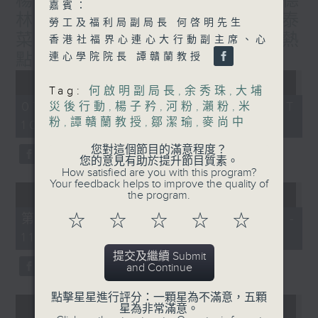
楊子矜 麥尚中 蔡朗清 許美德
嘉賓：
林振成/九龍城的泰媽泰仔和泰
勞工及福利局副局長 何啓明先生
菜/遊覽湖南瓷都醴陵市/社會熱
香港社福界心連心大行動副主席、心
點話題
連心學院院長 譚贛蘭教授
Sorry, the video
player failed to
load.
Tag:
何啟明副局長
,
余秀珠
,
大埔
(Error Code: 101102)
07/08/2026 - 足本 Full (HKT
災後行動
,
楊子矜
,
河粉
,
瀨粉
,
米
粉
,
譚贛蘭教授
,
鄒潔瑜
,
麥尚中
10:05 - 12:00)
您對這個節目的滿意程度？
您的意見有助於提升節目質素。
How satisfied are you with this program?
Sorry, the video
Your feedback helps to improve the quality of
player failed to
the program.
load.
(Error Code: 101102)
☆
☆
☆
☆
☆
第一部份 Part 1 (HKT 10:05 -
11:00)
提交及繼續 Submit
and Continue
Sorry, the video
點擊星星進行評分：一顆星為不滿意，五顆
player failed to
星為非常滿意。
load.