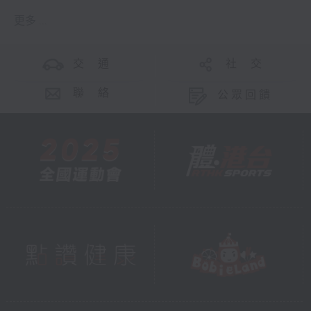
更多 ...
交 通
社 交
聯 絡
公眾回饋