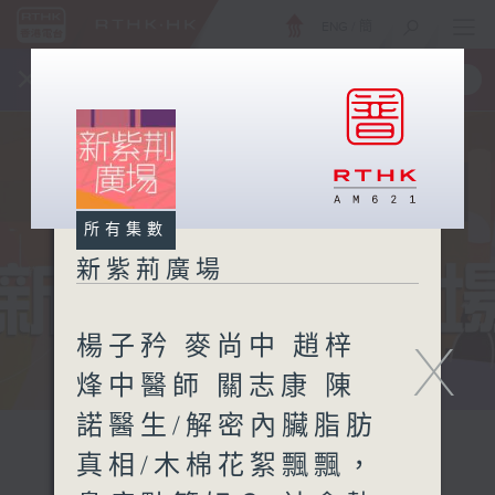
ENG
/
簡
×
全新 RTHK On The Go
取得
一手掌握 RTHK 電台、電視節目
所有集數
新紫荊廣場
楊子矜 麥尚中 趙梓
X
烽中醫師 關志康 陳
諾醫生/解密內臟脂肪
真相/木棉花絮飄飄，