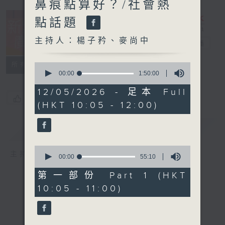
鼻痕點算好？/社會熱
點話題
主持人：楊子矜、麥尚中
新紫荊廣場
電台直播
所有集數
0
seconds
00:00
1:50:00
of
1
12/05/2026 - 足本 Full
hour,
您喜歡這個節目嗎?
(HKT 10:05 - 12:00)
50
minutes,
0
簡介
GIST
seconds
0
主持人：楊子矜、麥尚中
seconds
00:00
55:10
of
55
第一部份 Part 1 (HKT
minutes,
10:05 - 11:00)
10
seconds