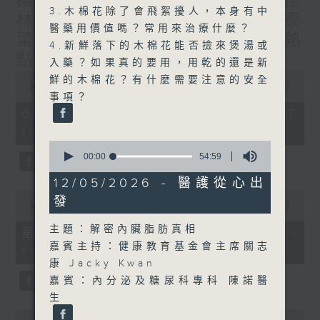
楊子矜 麥尚中 蔡朗清 許美德
3.木棉花除了會飛絮擾人，本身有中
林振成/九龍城的泰媽泰仔和泰
醫藥用價值嗎？常用來治療什麼？
菜/遊覽湖南瓷都醴陵市/社會熱
4.新鮮落下的木棉花能否撿來煲湯或
點話題
入藥？如果真的要用，用乾的還是新
0
鮮的木棉花？有什麼需要注意的安全
seconds
00:00
1:50:00
事項？
of
1
07/08/2026 - 足本 Full (HKT
hour,
10:05 - 12:00)
50
minutes,
0
0
seconds
00:00
54:59
seconds
of
54
12/05/2026 - 醫護從心出
minutes,
0
發
59
seconds
00:00
55:10
seconds
of
55
主題：解密內臟脂肪真相
第一部份 Part 1 (HKT 10:05 -
minutes,
嘉賓主持：健康教育基金會主席關志
11:00)
10
seconds
康 Jacky Kwan
嘉賓：內分泌及糖尿科專科 陳諾醫
生
0