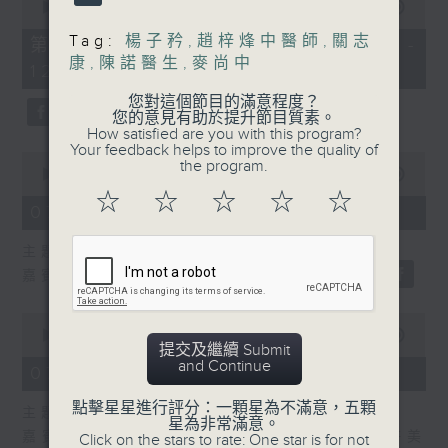
seconds
00:00
55:10
of
55
Tag:
楊子矜
,
趙梓烽中醫師
,
關志
第二部份 Part 2 (HKT 11:05 -
minutes,
康
,
陳諾醫生
,
麥尚中
12:00)
10
seconds
您對這個節目的滿意程度？
您的意見有助於提升節目質素。
How satisfied are you with this program?
Your feedback helps to improve the quality of
0
the program.
seconds
00:00
14:34
of
☆
☆
☆
☆
☆
14
07/08/2026 - 廣場觀光客
minutes,
34
主題：湖南「中國三大瓷都」醴陵市
seconds
嘉賓：專欄作家 旅遊達人 蔡朗清 Louis
0
seconds
00:00
55:00
提交及繼續 Submit
of
and Continue
55
07/08/2026 - 紫荊私房菜
minutes,
0
點擊星星進行評分：一顆星為不滿意，五顆
主題：九龍城的泰媽泰仔和泰菜
seconds
星為非常滿意。
嘉賓主持：群生飲食技術人員協會理事長 許美
Click on the stars to rate: One star is for not