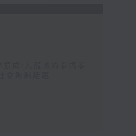
 林振成/九龍城的泰媽泰
/社會熱點話題