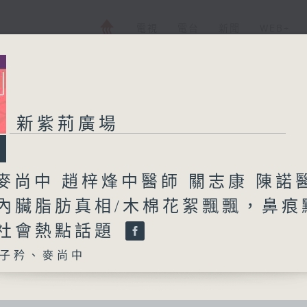
電視
電台
新聞
WEB+
新紫荊廣場
麥尚中 趙梓烽中醫師 關志康 陳諾
密內臟脂肪真相/木棉花絮飄飄，鼻痕
/社會熱點話題
子矜、麥尚中