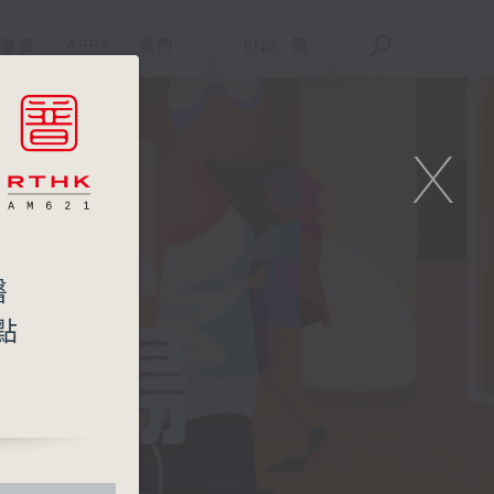
重溫
APPS
我們
ENG
/
簡
X
醫
點