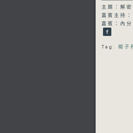
59
seconds
主題：解密
90%
嘉賓主持：
嘉賓：內分
Tag:
楊子