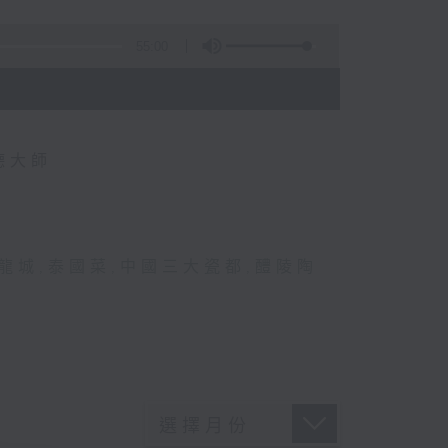
55:00
德大師
龍城
,
泰國菜
,
中國三大瓷都
,
醴陵陶