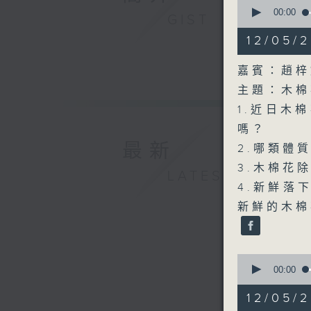
0
seconds
00:00
GIST
of
22
12/05
minutes,
18
seconds
嘉賓：趙梓
90%
主題：木棉
1.近日木
嗎？
最新
2.哪類體
3.木棉花
LATEST
4.新鮮落
新鮮的木棉
0
seconds
00:00
of
54
12/05
minutes,