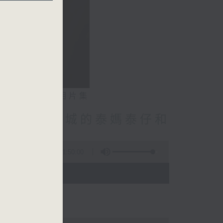
相片集
林振成/九龍城的泰媽泰仔和
點話題
1:50:00
- 12:00)