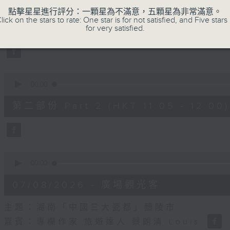
seconds
00:00
點擊星星進行評分：一顆星為不滿意，五顆星為非常滿意。
of
lick on the stars to rate: One star is for not satisfied, and Five stars 
55
第一部份 Part 1 (HKT 10:05 - 11:00)
for very satisfied.
minutes,
10
seconds
Volume
90%
0
seconds
00:00
of
55
第二部份 Part 2 (HKT 11:05 - 12:00)
minutes,
10
seconds
Volume
90%
0
seconds
00:00
of
14
07/08/2026 - 廣場觀光客
minutes,
34
seconds
Volume
主題：湖南「中國三大瓷都」醴陵市
90%
嘉賓：專欄作家 旅遊達人 蔡朗清 Louis