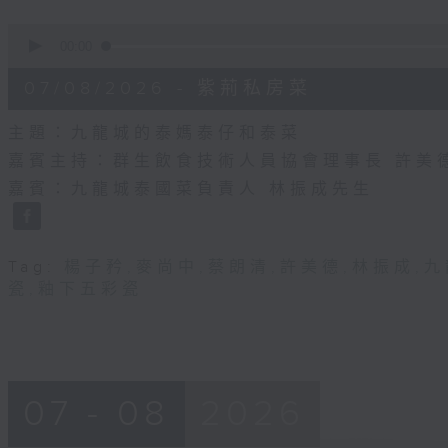
0
seconds
00:00
of
55
07/08/2026 - 紫荊私房菜
minutes,
0
seconds
Volume
主題：九龍城的泰媽泰仔和泰菜
90%
嘉賓主持：群生飲食技術人員協會理事長 許美
嘉賓：九龍城泰國菜負責人 林振成先生
Tag:
楊子矜
,
麥尚中
,
蔡朗清
,
許美德
,
林振成
,
九
瓷
,
釉下五彩瓷
07 - 08
2026