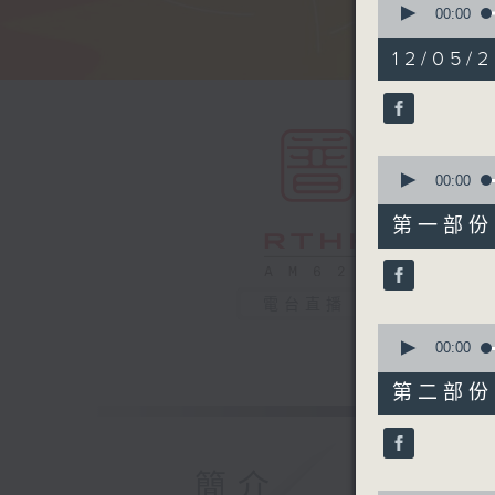
seconds
00:00
of
1
12/05/2
hour,
50
minutes,
0
seconds
90%
0
seconds
00:00
of
55
第一部份 P
minutes,
10
seconds
90%
電台直播
0
seconds
00:00
of
55
第二部份 P
minutes,
9
seconds
90%
簡介