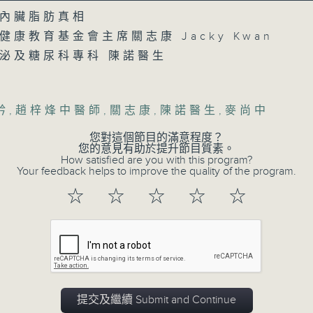
Volume
內臟脂肪真相
健康教育基金會主席關志康 Jacky Kwan
泌及糖尿科專科 陳諾醫生
矜
,
趙梓烽中醫師
,
關志康
,
陳諾醫生
,
麥尚中
07/08/2026
您對這個節目的滿意程度？
您的意見有助於提升節目質素。
How satisfied are you with this program?
楊子矜 麥尚中 蔡朗清 許美德 
Your feedback helps to improve the quality of the program.
泰菜/遊覽湖南瓷都醴陵市/社會熱
☆
☆
☆
☆
☆
0
seconds
00:00
of
1
07/08/2026 - 足本 Full (HKT 10:05 
hour,
50
minutes,
0
seconds
Volume
提交及繼續 Submit and Continue
90%
0