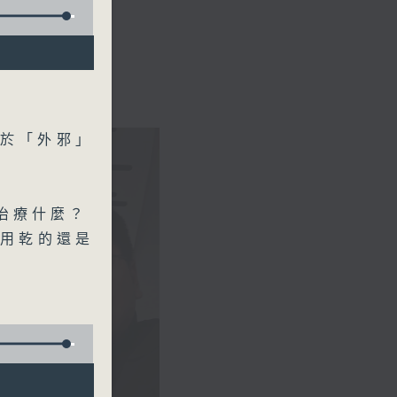
屬於「外邪」
治療什麼？
，用乾的還是