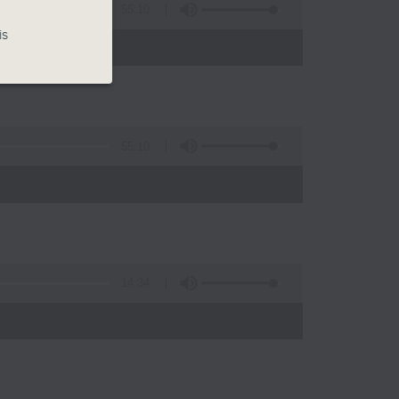
55:10
is
55:10
14:34