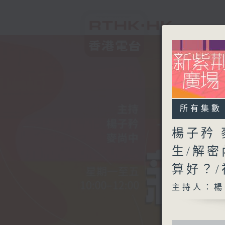
所有集數
楊子矜 
生/解
算好？
主持人：楊
0