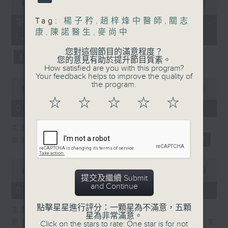
seconds
00:00
55:10
of
55
Tag:
楊子矜
,
趙梓烽中醫師
,
關志
第二部份 Part 2 (HKT 11:05 -
minutes,
康
,
陳諾醫生
,
麥尚中
12:00)
10
seconds
您對這個節目的滿意程度？
您的意見有助於提升節目質素。
How satisfied are you with this program?
Your feedback helps to improve the quality of
0
the program.
seconds
00:00
14:34
of
☆
☆
☆
☆
☆
14
07/08/2026 - 廣場觀光客
minutes,
34
主題：湖南「中國三大瓷都」醴陵市
seconds
嘉賓：專欄作家 旅遊達人 蔡朗清 Louis
0
seconds
00:00
55:00
提交及繼續 Submit
of
and Continue
55
07/08/2026 - 紫荊私房菜
minutes,
0
點擊星星進行評分：一顆星為不滿意，五顆
主題：九龍城的泰媽泰仔和泰菜
seconds
星為非常滿意。
嘉賓主持：群生飲食技術人員協會理事長 許美
Click on the stars to rate: One star is for not