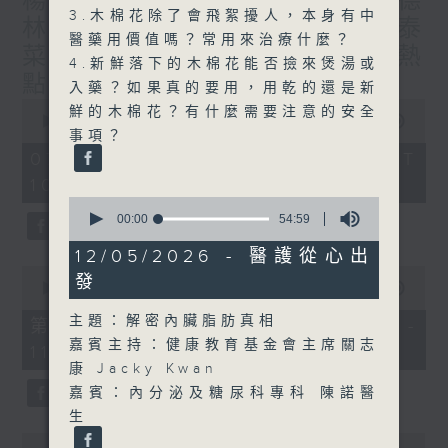
楊子矜 麥尚中 蔡朗清 許美德
3.木棉花除了會飛絮擾人，本身有中
林振成/九龍城的泰媽泰仔和泰
醫藥用價值嗎？常用來治療什麼？
菜/遊覽湖南瓷都醴陵市/社會熱
4.新鮮落下的木棉花能否撿來煲湯或
點話題
入藥？如果真的要用，用乾的還是新
0
鮮的木棉花？有什麼需要注意的安全
seconds
00:00
1:50:00
事項？
of
1
07/08/2026 - 足本 Full (HKT
hour,
10:05 - 12:00)
50
minutes,
0
0
seconds
00:00
54:59
seconds
of
54
12/05/2026 - 醫護從心出
minutes,
0
發
59
seconds
00:00
55:10
seconds
of
55
主題：解密內臟脂肪真相
第一部份 Part 1 (HKT 10:05 -
minutes,
嘉賓主持：健康教育基金會主席關志
11:00)
10
seconds
康 Jacky Kwan
嘉賓：內分泌及糖尿科專科 陳諾醫
生
0