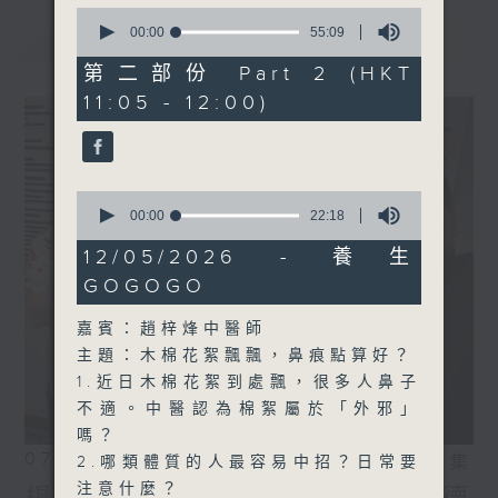
0
seconds
最新
00:00
55:09
LATEST
of
55
第二部份 Part 2 (HKT
minutes,
11:05 - 12:00)
9
seconds
0
seconds
00:00
22:18
of
22
12/05/2026 - 養生
minutes,
GOGOGO
18
seconds
嘉賓：趙梓烽中醫師
主題：木棉花絮飄飄，鼻痕點算好？
1.近日木棉花絮到處飄，很多人鼻子
不適。中醫認為棉絮屬於「外邪」
嗎？
07/08/2026
相片集
2.哪類體質的人最容易中招？日常要
注意什麼？