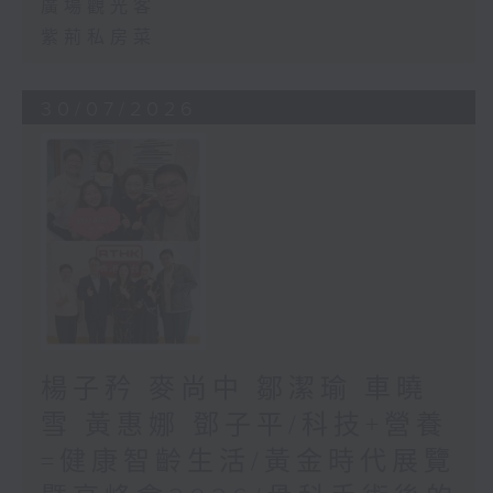
廣場觀光客
紫荊私房菜
30/07/2026
楊子矜 麥尚中 鄒潔瑜 車曉
雪 黃惠娜 鄧子平/科技+營養
=健康智齡生活/黃金時代展覽