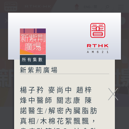
ENG
/
簡
×
全新 RTHK On The Go
取得
一手掌握 RTHK 電台、電視節目
所有集數
新紫荊廣場
X
楊子矜 麥尚中 趙梓
烽中醫師 關志康 陳
諾醫生/解密內臟脂肪
真相/木棉花絮飄飄，