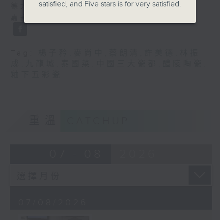
satisfied, and Five stars is for very satisfied.
德大師
嘉賓：九龍城泰國菜負責人 林振成先生
Tag:
楊子矜
,
麥尚中
,
蔡朗清
,
許美德
,
林振
成
,
九龍城
,
泰國菜
,
中國三大瓷都
,
醴陵陶瓷
,
釉下五彩瓷
重溫
CATCHUP
07 - 08
2026
07/08/2026