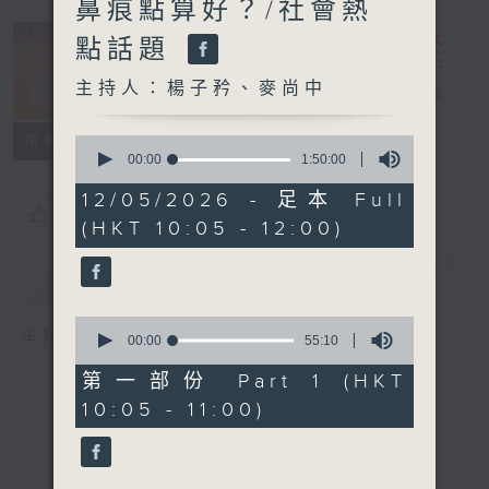
鼻痕點算好？/社會熱
點話題
主持人：楊子矜、麥尚中
新紫荊廣場
電台直播
所有集數
0
seconds
00:00
1:50:00
of
1
12/05/2026 - 足本 Full
hour,
您喜歡這個節目嗎?
(HKT 10:05 - 12:00)
50
minutes,
0
簡介
GIST
seconds
0
主持人：楊子矜、麥尚中
seconds
00:00
55:10
of
55
第一部份 Part 1 (HKT
minutes,
10:05 - 11:00)
10
seconds