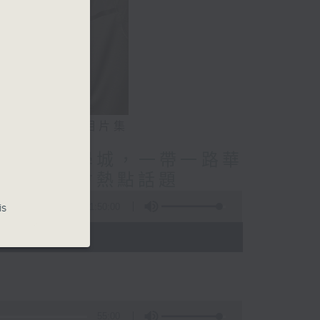
相片集
授/北都大學城，一帶一路華
療調理/社會熱點話題
1:50:00
is
- 12:00)
55:00