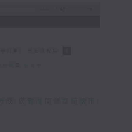
54:46
？
學拓展） 吳宏偉教授
食療調理
,
麥尚中
林振成/遊覽湖南瓷都醴陵市/