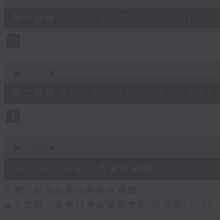
of
55
第一部份 Part 1 (HKT 10:05 - 11:00)
minutes,
0
seconds
Volume
90%
0
seconds
00:00
of
55
第二部份 Part 2 (HKT 11:05 - 12:00)
minutes,
9
seconds
Volume
90%
0
seconds
00:00
of
14
06/08/2026 - 舌尖冷知識
minutes,
29
seconds
Volume
主題：癌症化療後的食療調理
90%
嘉賓主持：食物科學及營養學家 鄒潔瑜Linda