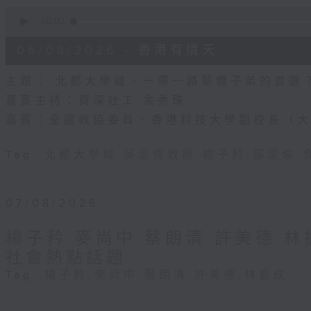
0
seconds
00:00
of
54
06/08/2026 - 香港有情天
minutes,
46
seconds
Volume
主題： 北都大學城，一帶一路華僑子弟的首選
90%
嘉賓主持：資深社工 余秀珠
嘉賓：全國政協委員、香港科技大學副校長（大
Tag:
北都大學城
,
吳宏偉教授
,
楊子矜
,
鄒潔瑜
,
07/08/2026
楊子矜 麥尚中 蔡朗清 許美德 
社會熱點話題
Tag:
楊子矜
,
麥尚中
,
蔡朗清
,
許美德
,
林振成