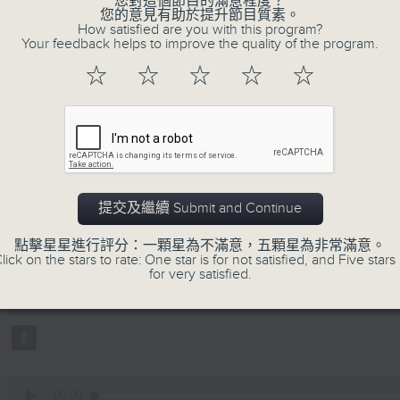
您對這個節目的滿意程度？
您的意見有助於提升節目質素。
How satisfied are you with this program?
Your feedback helps to improve the quality of the program.
☆
☆
☆
☆
☆
06/08/2026
楊子矜 麥尚中 鄒潔瑜 吳宏偉教
提交及繼續 Submit and Continue
僑子弟的首選？/癌症化療後的食
0
點擊星星進行評分：一顆星為不滿意，五顆星為非常滿意。
seconds
00:00
lick on the stars to rate: One star is for not satisfied, and Five stars 
of
for very satisfied.
1
06/08/2026 - 足本 Full (HKT 10:05 
hour,
50
minutes,
0
seconds
Volume
90%
0
seconds
00:00