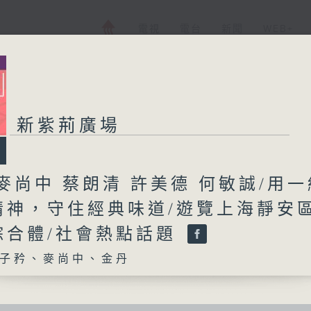
電視
電台
新聞
WEB+
新紫荊廣場
麥尚中 蔡朗清 許美德 何敏誠/用一
精神，守住經典味道/遊覽上海靜安
綜合體/社會熱點話題
子矜、麥尚中、金丹