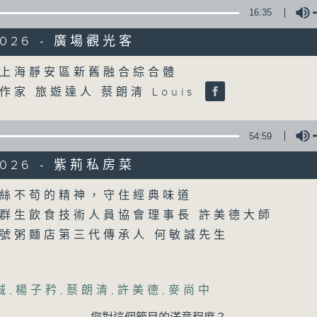
16:35
/2026 - 廣場觀光客
Volume
上海靜安區新舊融合綜合體
作家 旅遊達人 蔡朗清 Louis
54:59
/2026 - 紫荊私房菜
Volume
絲不苟的精神，守住經典味道
群生飲食技術人員協會理事長 許美德大師
號粥麵店第三代傳承人 何敏誠先生
誠
,
楊子矜
,
蔡朗清
,
許美德
,
麥尚中