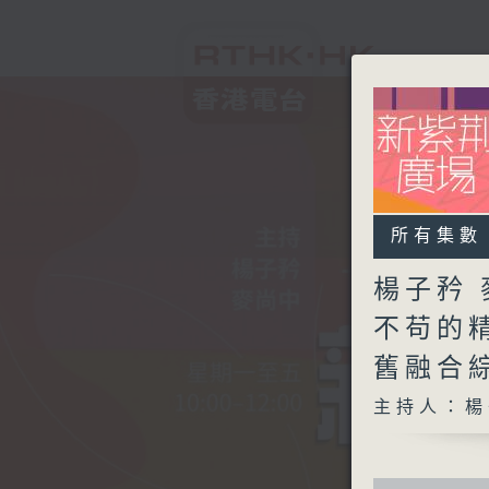
所有集數
楊子矜 
不苟的
舊融合
主持人：楊
0