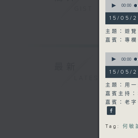
0
seconds
00:00
GIST
of
16
15/05
minutes,
35
seconds
主題：遊覽
90%
嘉賓：專欄
0
seconds
00:00
of
最新
54
15/05
minutes,
LATEST
59
seconds
主題：用一
90%
嘉賓主持：
嘉賓：老字
Tag:
何敏