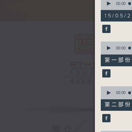
seconds
00:00
of
1
15/05/2
hour,
49
minutes,
59
seconds
90%
0
seconds
00:00
of
55
第一部份 P
minutes,
10
seconds
90%
電台直播
0
seconds
00:00
of
55
第二部份 P
minutes,
9
seconds
90%
簡介