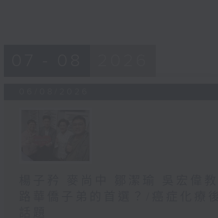
07 - 08
2026
06/08/2026
楊子矜 麥尚中 鄒潔瑜 吳宏偉
路華僑子弟的首選？/癌症化療
話題