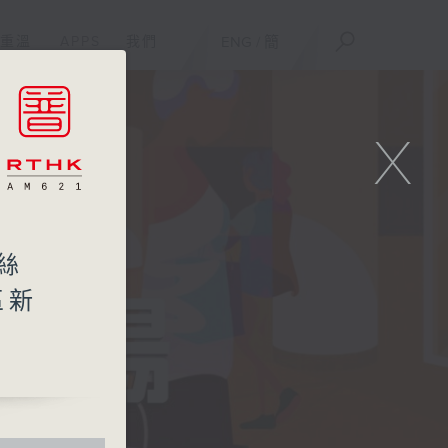
重溫
APPS
我們
ENG
/
簡
X
絲
區新