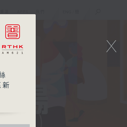
重溫
APPS
我們
ENG
/
簡
X
絲
區新