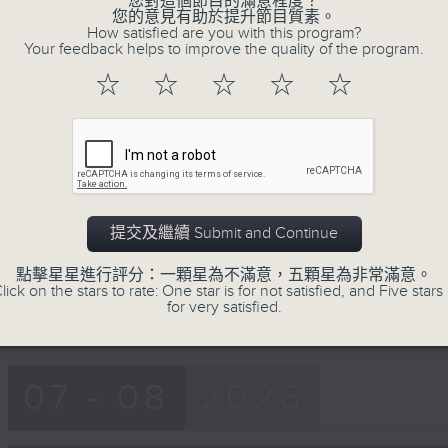
您對這個節目的滿意程度？
55
您的意見有助於提升節目質素。
第一部份 Part 1 (HKT 10:05 - 11:00)
minutes,
How satisfied are you with this program?
10
Your feedback helps to improve the quality of the program.
seconds
Volume
90%
☆
☆
☆
☆
☆
0
seconds
00:00
of
55
第二部份 Part 2 (HKT 11:05 - 12:00)
minutes,
10
seconds
Volume
90%
提交及繼續 Submit and Continue
Tag:
楊子矜
,
麥尚中
,
蔡朗清
,
許美德
,
林振成
點擊星星進行評分：一顆星為不滿意，五顆星為非常滿意。
lick on the stars to rate: One star is for not satisfied, and Five stars 
for very satisfied.
07 - 08
2026