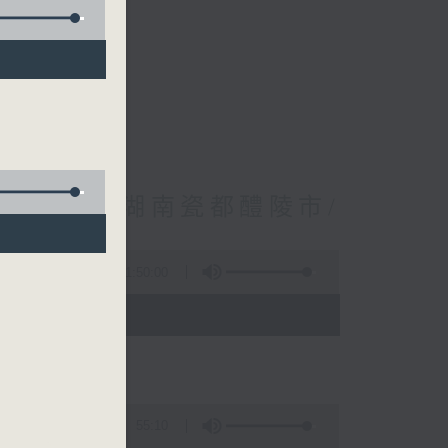
林振成/遊覽湖南瓷都醴陵市/
1:50:00
- 12:00)
55:10