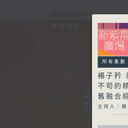
所有集數
楊子矜 
不苟的
舊融合
主持人：楊
0