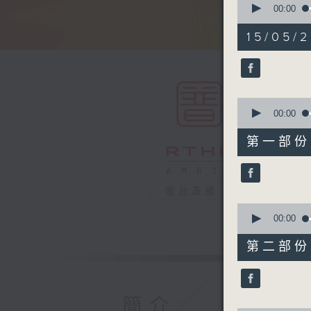
seconds
00:00
of
1
15/05/2
hour,
49
minutes,
59
seconds
90%
0
seconds
00:00
of
55
第一部份 P
minutes,
10
seconds
90%
電台直播
0
seconds
00:00
of
55
第二部份 P
minutes,
9
seconds
90%
簡介