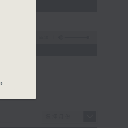
55:10
is