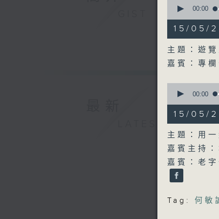
0
seconds
00:00
GIST
of
16
15/05
minutes,
35
seconds
主題：遊覽
90%
嘉賓：專欄
0
seconds
00:00
of
最新
54
15/05
minutes,
LATEST
59
seconds
主題：用一
90%
嘉賓主持：
嘉賓：老字
Tag:
何敏