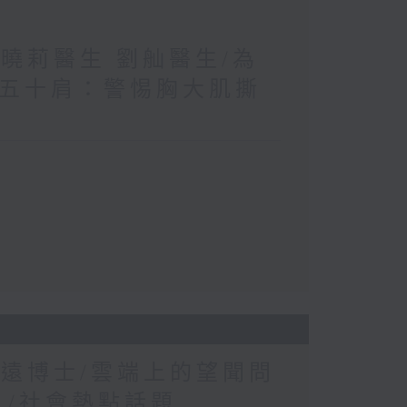
王曉莉醫生 劉舢醫生/為
≠五十肩：警惕胸大肌撕
康遠博士/雲端上的望聞問
？/社會熱點話題