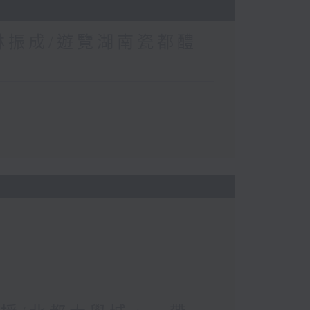
 林振成/遊覽湖南瓷都醴