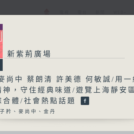
電視
電台
新聞
WEB+
新紫荊廣場
麥尚中 蔡朗清 許美德 何敏誠/用一
精神，守住經典味道/遊覽上海靜安
綜合體/社會熱點話題
子矜、麥尚中、金丹