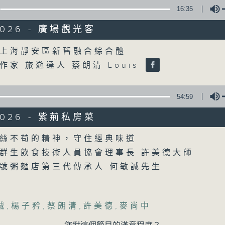
16:35
/2026 - 廣場觀光客
Volume
上海靜安區新舊融合綜合體
作家 旅遊達人 蔡朗清 Louis
07/08/2026
54:59
楊子矜 麥尚中 蔡朗清 許美德 
社會熱點話題
/2026 - 紫荊私房菜
0
Volume
seconds
00:00
絲不苟的精神，守住經典味道
of
群生飲食技術人員協會理事長 許美德大師
1
07/08/2026 - 足本 Full (HKT 10:05 
hour,
號粥麵店第三代傳承人 何敏誠先生
50
minutes,
0
seconds
Volume
90%
誠
,
楊子矜
,
蔡朗清
,
許美德
,
麥尚中
0
seconds
00:00
of