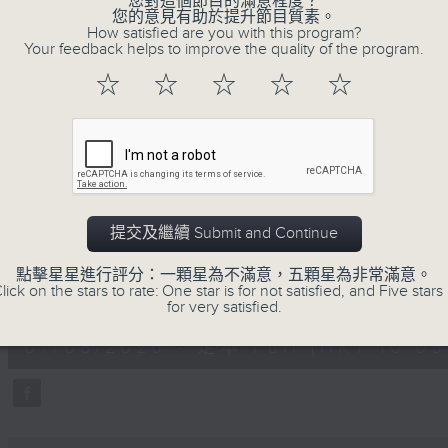
您對這個節目的滿意程度？
您的意見有助於提升節目質素。
How satisfied are you with this program?
Your feedback helps to improve the quality of the program.
☆
☆
☆
☆
☆
07/08/2026
提交及繼續 Submit and Continue
楊子矜 麥尚中 蔡朗清 許美德 
泰菜/遊覽湖南瓷都醴陵市/社會熱
點擊星星進行評分：一顆星為不滿意，五顆星為非常滿意。
0
lick on the stars to rate: One star is for not satisfied, and Five stars 
seconds
00:00
for very satisfied.
of
1
07/08/2026 - 足本 Full (HKT 10:05 
hour,
50
minutes,
0
seconds
Volume
90%
0