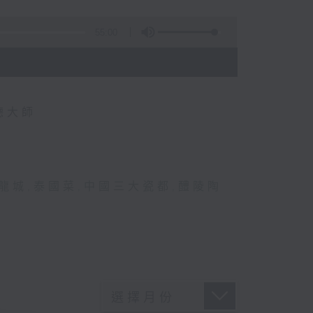
55:00
德大師
龍城
,
泰國菜
,
中國三大瓷都
,
醴陵陶