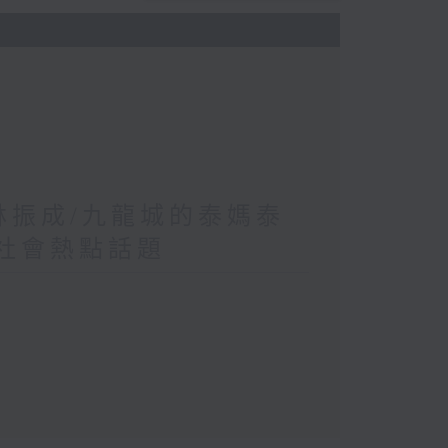
 林振成/九龍城的泰媽泰
/社會熱點話題