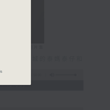
相片集
林振成/九龍城的泰媽泰仔和
點話題
is
1:50:00
- 12:00)