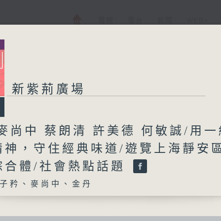
電視
電台
新聞
WEB+
新紫荊廣場
麥尚中 蔡朗清 許美德 何敏誠/用一
精神，守住經典味道/遊覽上海靜安
綜合體/社會熱點話題
子矜、麥尚中、金丹