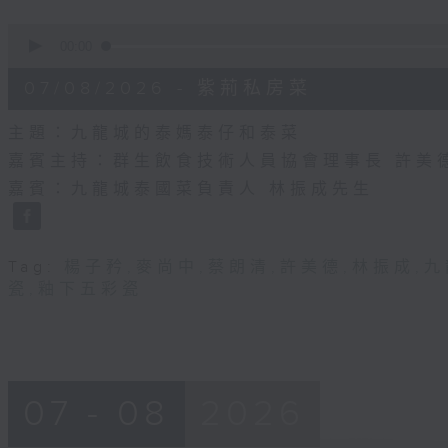
0
seconds
00:00
of
55
07/08/2026 - 紫荊私房菜
minutes,
0
seconds
Volume
主題：九龍城的泰媽泰仔和泰菜
90%
嘉賓主持：群生飲食技術人員協會理事長 許美
嘉賓：九龍城泰國菜負責人 林振成先生
Tag:
楊子矜
,
麥尚中
,
蔡朗清
,
許美德
,
林振成
,
九
瓷
,
釉下五彩瓷
07 - 08
2026