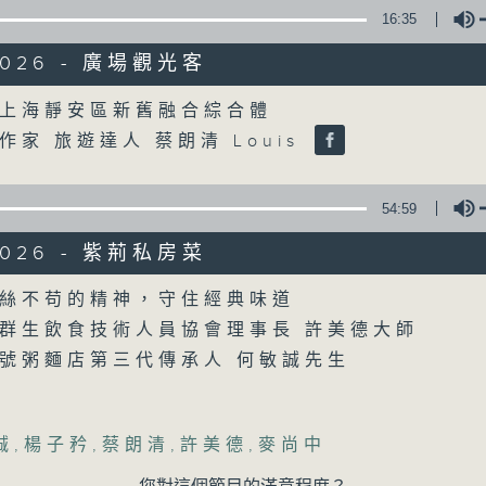
16:35
/2026 - 廣場觀光客
Volume
上海靜安區新舊融合綜合體
作家 旅遊達人 蔡朗清 Louis
54:59
/2026 - 紫荊私房菜
Volume
絲不苟的精神，守住經典味道
群生飲食技術人員協會理事長 許美德大師
號粥麵店第三代傳承人 何敏誠先生
誠
,
楊子矜
,
蔡朗清
,
許美德
,
麥尚中