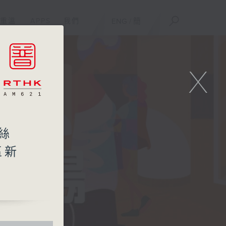
重溫
APPS
我們
ENG
/
簡
X
絲
區新