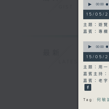
0
seconds
00:00
GIST
of
16
15/05
minutes,
35
seconds
主題：遊覽
90%
嘉賓：專欄
0
seconds
00:00
of
最新
54
15/05
minutes,
LATEST
59
seconds
主題：用一
90%
嘉賓主持：
嘉賓：老字
Tag:
何敏