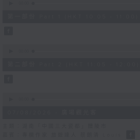
seconds
00:00
of
55
第一部份 Part 1 (HKT 10:05 - 11:00)
minutes,
10
seconds
Volume
90%
0
seconds
00:00
of
55
第二部份 Part 2 (HKT 11:05 - 12:00)
minutes,
10
seconds
Volume
90%
0
seconds
00:00
of
14
07/08/2026 - 廣場觀光客
minutes,
34
seconds
Volume
主題：湖南「中國三大瓷都」醴陵市
90%
嘉賓：專欄作家 旅遊達人 蔡朗清 Louis