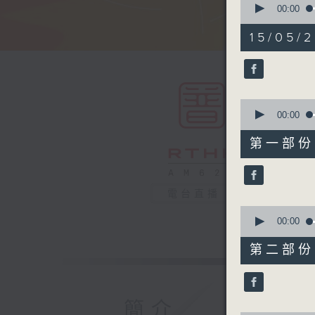
seconds
00:00
of
1
15/05/2
hour,
49
minutes,
59
seconds
90%
0
seconds
00:00
of
55
第一部份 P
minutes,
10
seconds
90%
電台直播
0
seconds
00:00
of
55
第二部份 P
minutes,
9
seconds
90%
簡介