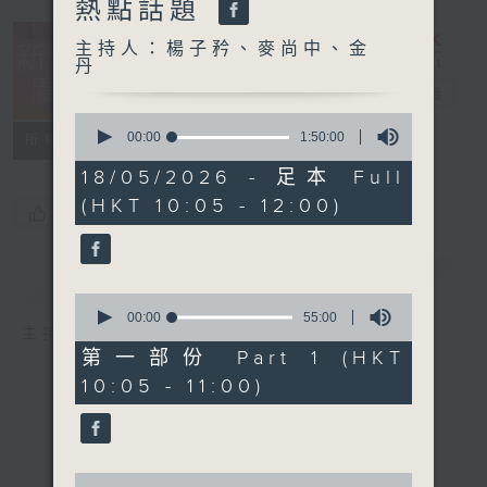
熱點話題
主持人：楊子矜、麥尚中、金
丹
新紫荊廣場
電台直播
0
seconds
00:00
1:50:00
所有集數
of
1
18/05/2026 - 足本 Full
hour,
(HKT 10:05 - 12:00)
50
您喜歡這個節目嗎?
minutes,
0
seconds
簡介
GIST
0
seconds
00:00
55:00
主持人：楊子矜、麥尚中、金丹
of
55
第一部份 Part 1 (HKT
minutes,
10:05 - 11:00)
0
seconds
0