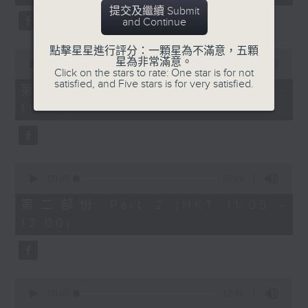
minutes,
提交及繼續 Submit
59
and Continue
seconds
點擊星星進行評分：一顆星為不滿意，五顆
0
星為非常滿意。
seconds
00:00
55:00
Click on the stars to rate: One star is for not
of
satisfied, and Five stars is for very satisfied.
55
第一部份 Part 1 (HKT 10:05 -
minutes,
11:00)
0
seconds
0
seconds
00:00
55:09
of
55
第二部份 Part 2 (HKT 11:05 -
minutes,
12:00)
9
seconds
0
seconds
00:00
12:45
of