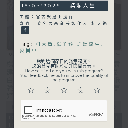
55
18/05/2026 - 燦爛人生
minutes,
0
主題：當古典遇上流行
seconds
嘉賓：著名男高音兼製作人 柯大衛
Tag:
柯大衛
,
楊子矜
,
許嫣醫生
,
麥尚中
10/08/2026
相片集
您對這個節目的滿意程度？
楊子矜 麥尚中 郭家驊教授 袁
您的意見有助於提升節目質素。
How satisfied are you with this program?
建滔導演/袁建滔導演的「零對
Your feedback helps to improve the quality of
白」挑戰/高強度有氧運動比低
the program.
強度有氧運動的減脂效果更
☆
☆
☆
☆
☆
好？/社會熱點話題
0
seconds
00:00
1:49:59
of
1
10/08/2026 - 足本 Full (HKT
hour,
10:05 - 12:00)
49