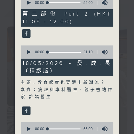
seconds
00:00
55:09
of
最新
LATEST
55
第二部份 Part 2 (HKT
minutes,
11:05 - 12:00)
9
seconds
0
seconds
00:00
11:10
of
11
18/05/2026 - 愛.成.長
minutes,
（精緻版）
10
seconds
主題：教育態度也要跟上新潮流？
嘉賓：病理科專科醫生、親子書籍作
家 許嫣醫生
0
seconds
00:00
55:00
of