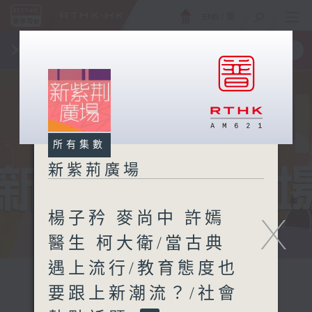
ENG
/
簡
×
全新 RTHK On The Go
取得
一手掌握 RTHK 電台、電視節目
所有集數
新紫荊廣場
楊子矜 麥尚中 許嫣
X
醫生 柯大衛/當古典
遇上流行/教育態度也
要跟上新潮流？/社會