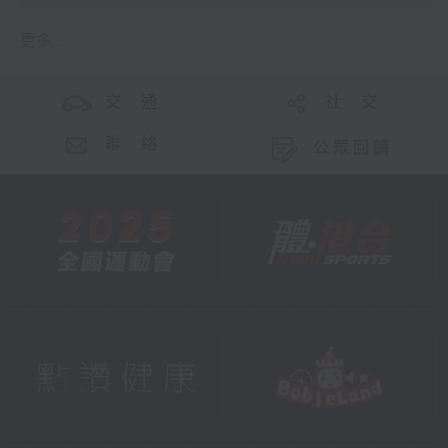
更多 ...
交 通
社 交
聯 絡
公眾回饋