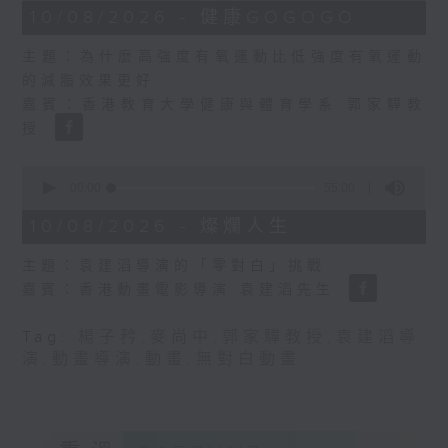
12
10/08/2026 - 健康GOGOGO
minutes,
45
主題：為什麼高強度有氧運動比低強度有氧運動
seconds
的減脂效果更好
嘉賓：香港教育大學健康與體育學系 郭家驊教
授
0
seconds
00:00
55:00
of
55
10/08/2026 - 燦爛人生
minutes,
0
主題：袁建滔導演的「零對白」挑戰
seconds
嘉賓：香港動畫電影導演 袁建滔先生
Tag:
楊子矜
,
麥尚中
,
郭家驊教授
,
袁建滔導
演
,
動畫導演
,
動畫
,
無對白動畫