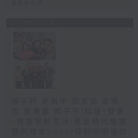
紫荊私房菜
30/07/2026
楊子矜 麥尚中 鄒潔瑜 車曉
雪 黃惠娜 鄧子平/科技+營養
=健康智齡生活/黃金時代展覽
暨高峰會2026/骨科手術後的