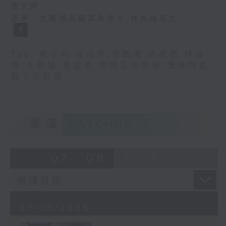
德大師
嘉賓：九龍城泰國菜負責人 林振成先生
Tag:
楊子矜
,
麥尚中
,
蔡朗清
,
許美德
,
林振
成
,
九龍城
,
泰國菜
,
中國三大瓷都
,
醴陵陶瓷
,
釉下五彩瓷
重溫
CATCHUP
07 - 08
2026
07/08/2026