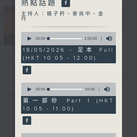
熱點話題
主持人：楊子矜、麥尚中、金
丹
新紫荊廣場
電台直播
0
seconds
00:00
1:50:00
所有集數
of
1
18/05/2026 - 足本 Full
hour,
(HKT 10:05 - 12:00)
50
您喜歡這個節目嗎?
minutes,
0
seconds
簡介
GIST
0
seconds
00:00
55:00
主持人：楊子矜、麥尚中、金丹
of
55
第一部份 Part 1 (HKT
minutes,
10:05 - 11:00)
0
seconds
0