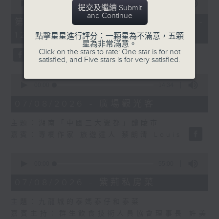
seconds
00:00
55:10
提交及繼續 Submit
of
and Continue
55
第二部份 Part 2 (HKT 11:05 -
minutes,
12:00)
10
點擊星星進行評分：一顆星為不滿意，五顆
seconds
星為非常滿意。
Click on the stars to rate: One star is for not
satisfied, and Five stars is for very satisfied.
0
seconds
00:00
14:34
of
14
07/08/2026 - 廣場觀光客
minutes,
34
主題：湖南「中國三大瓷都」醴陵市
seconds
嘉賓：專欄作家 旅遊達人 蔡朗清 Louis
0
seconds
00:00
55:00
of
55
07/08/2026 - 紫荊私房菜
minutes,
0
主題：九龍城的泰媽泰仔和泰菜
seconds
嘉賓主持：群生飲食技術人員協會理事長 許美