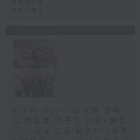
廣場觀光客
紫荊私房菜
30/07/2026
楊子矜 麥尚中 鄒潔瑜 車曉
雪 黃惠娜 鄧子平/科技+營養
=健康智齡生活/黃金時代展覽