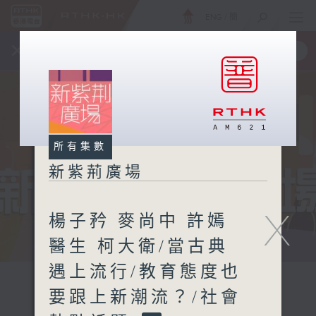
ENG
/
簡
×
全新 RTHK On The Go
取得
一手掌握 RTHK 電台、電視節目
所有集數
新紫荊廣場
X
楊子矜 麥尚中 許嫣
醫生 柯大衛/當古典
遇上流行/教育態度也
要跟上新潮流？/社會