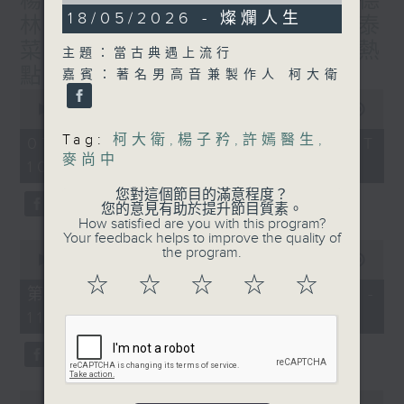
楊子矜 麥尚中 蔡朗清 許美德
55
18/05/2026 - 燦爛人生
林振成/九龍城的泰媽泰仔和泰
minutes,
0
菜/遊覽湖南瓷都醴陵市/社會熱
主題：當古典遇上流行
seconds
點話題
嘉賓：著名男高音兼製作人 柯大衛
0
seconds
00:00
1:50:00
of
1
Tag:
柯大衛
,
楊子矜
,
許嫣醫生
,
07/08/2026 - 足本 Full (HKT
hour,
麥尚中
10:05 - 12:00)
50
minutes,
您對這個節目的滿意程度？
0
您的意見有助於提升節目質素。
seconds
How satisfied are you with this program?
Your feedback helps to improve the quality of
0
the program.
seconds
00:00
55:10
of
☆
☆
☆
☆
☆
55
第一部份 Part 1 (HKT 10:05 -
minutes,
11:00)
10
seconds
0