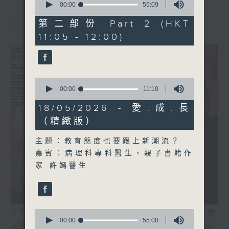
seconds
00:00
55:09
of
最新
LATEST
55
第二部份 Part 2 (HKT
minutes,
11:05 - 12:00)
9
seconds
0
seconds
00:00
11:10
of
11
18/05/2026 - 愛.成.長
minutes,
（精緻版）
10
seconds
主題：教育態度也要跟上新潮流？
嘉賓：病理科專科醫生、親子書籍作
家 許嫣醫生
07/08/2026
相片集
0
seconds
00:00
55:00
of