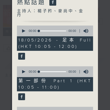
熱點話題
主持人：楊子矜、麥尚中、金
丹
新紫荊廣場
電台直播
0
seconds
00:00
00:00
所有集數
of
0
18/05/2026 - 足本 Full
seconds
(HKT 10:05 - 12:00)
您喜歡這個節目嗎?
簡介
GIST
0
seconds
00:00
00:00
主持人：楊子矜、麥尚中、金丹
of
0
第一部份 Part 1 (HKT
seconds
10:05 - 11:00)
0