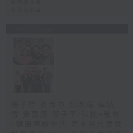
廣場觀光客
紫荊私房菜
30/07/2026
楊子矜 麥尚中 鄒潔瑜 車曉
雪 黃惠娜 鄧子平/科技+營養
=健康智齡生活/黃金時代展覽