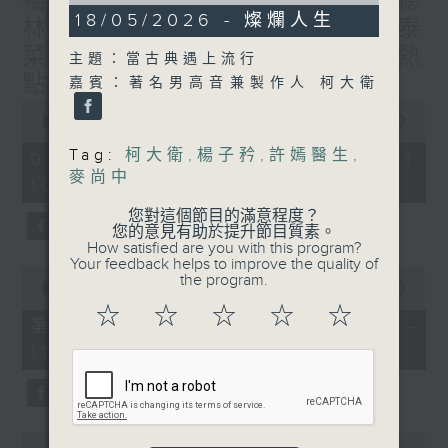
楊子矜 麥尚中 蔡朗清 許美德
0
18/05/2026 - 燦爛人生
林振成/九龍城的泰媽泰仔和泰
seconds
菜/遊覽湖南瓷都醴陵市/社會熱
主題：當古典遇上流行
點話題
嘉賓：著名男高音兼製作人 柯大衛
0
seconds
00:00
1:50:00
of
1
Tag:
柯大衛
,
楊子矜
,
許嫣醫生
,
07/08/2026 - 足本 Full (HKT
hour,
麥尚中
10:05 - 12:00)
50
minutes,
您對這個節目的滿意程度？
0
您的意見有助於提升節目質素。
seconds
How satisfied are you with this program?
Your feedback helps to improve the quality of
0
the program.
seconds
00:00
55:10
of
☆
☆
☆
☆
☆
55
第一部份 Part 1 (HKT 10:05 -
minutes,
11:00)
10
seconds
0