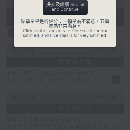
seconds
00:00
55:10
提交及繼續 Submit
of
and Continue
55
第二部份 Part 2 (HKT 11:05 -
minutes,
12:00)
10
點擊星星進行評分：一顆星為不滿意，五顆
seconds
星為非常滿意。
Click on the stars to rate: One star is for not
satisfied, and Five stars is for very satisfied.
0
seconds
00:00
14:34
of
14
07/08/2026 - 廣場觀光客
minutes,
34
主題：湖南「中國三大瓷都」醴陵市
seconds
嘉賓：專欄作家 旅遊達人 蔡朗清 Louis
0
seconds
00:00
55:00
of
55
07/08/2026 - 紫荊私房菜
minutes,
0
主題：九龍城的泰媽泰仔和泰菜
seconds
嘉賓主持：群生飲食技術人員協會理事長 許美