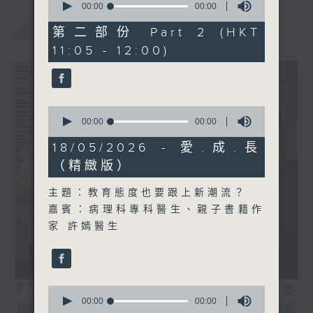
seconds
00:00
00:00
of
最新
LATEST
0
第二部份 Part 2 (HKT
seconds
11:05 - 12:00)
0
seconds
00:00
00:00
of
0
18/05/2026 - 愛.成.長
seconds
（精緻版）
主題：教育態度也要跟上新潮流？
嘉賓：病理科專科醫生、親子書籍作
家 許嫣醫生
07/08/2026
相片集
0
seconds
00:00
00:00
of