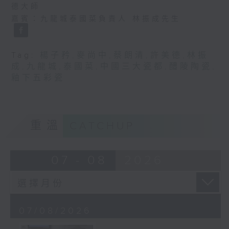
德大師
嘉賓：九龍城泰國菜負責人 林振成先生
Tag:
楊子矜
,
麥尚中
,
蔡朗清
,
許美德
,
林振
成
,
九龍城
,
泰國菜
,
中國三大瓷都
,
醴陵陶瓷
,
釉下五彩瓷
重溫
CATCHUP
07 - 08
2026
07/08/2026