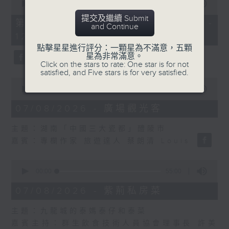
seconds
00:00
55:10
of
提交及繼續 Submit
55
第二部份 Part 2 (HKT 11:05 -
and Continue
minutes,
12:00)
10
seconds
點擊星星進行評分：一顆星為不滿意，五顆
星為非常滿意。
Click on the stars to rate: One star is for not
satisfied, and Five stars is for very satisfied.
0
seconds
00:00
14:34
of
14
07/08/2026 - 廣場觀光客
minutes,
34
主題：湖南「中國三大瓷都」醴陵市
seconds
嘉賓：專欄作家 旅遊達人 蔡朗清 Louis
0
seconds
00:00
55:00
of
55
07/08/2026 - 紫荊私房菜
minutes,
0
主題：九龍城的泰媽泰仔和泰菜
seconds
嘉賓主持：群生飲食技術人員協會理事長 許美