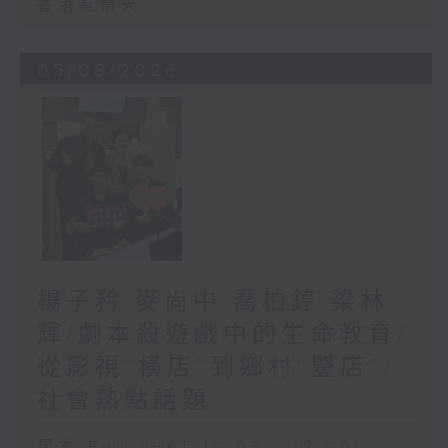
香港有情天
05/08/2026
楊子矜 麥尚中 喬柏𨧤 梁林
輝/劇本殺遊戲中的生命教育/
從影視“橫店”到鄉村“豎店”/
社會熱點話題
足本 Full (HKT 10:05 - 12:00)