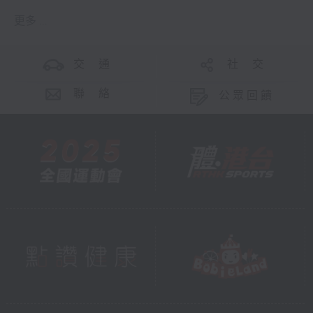
更多 ...
交 通
社 交
聯 絡
公眾回饋