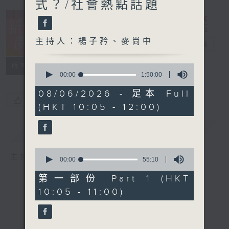
式？/社會熱點話題
主持人：楊子矜、麥尚中
新紫荊廣場
電台直播
所有集數
0
seconds
00:00
1:50:00
of
1
08/06/2026 - 足本 Full
hour,
您喜歡這個節目嗎?
(HKT 10:05 - 12:00)
50
minutes,
0
簡介
GIST
seconds
0
主持人：楊子矜、麥尚中
seconds
00:00
55:10
of
55
第一部份 Part 1 (HKT
minutes,
10:05 - 11:00)
10
seconds