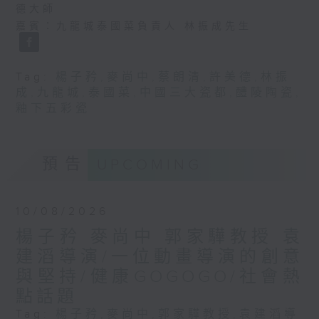
德大師
嘉賓：九龍城泰國菜負責人 林振成先生
Tag:
楊子矜
,
麥尚中
,
蔡朗清
,
許美德
,
林振
成
,
九龍城
,
泰國菜
,
中國三大瓷都
,
醴陵陶瓷
,
釉下五彩瓷
預告
UPCOMING
10/08/2026
楊子矜 麥尚中 郭家驊教授 袁
建滔導演/一位動畫導演的創意
與堅持/健康GOGOGO/社會熱
點話題
Tag:
楊子矜
,
麥尚中
,
郭家驊教授
,
袁建滔導