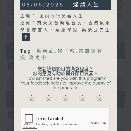
楊子矜 麥尚中 蔡朗清 許美德
55
08/06/2026 - 燦爛人生
林振成/九龍城的泰媽泰仔和泰
minutes,
0
菜/遊覽湖南瓷都醴陵市/社會熱
主題： 風雨同行笑看人生
seconds
點話題
嘉賓：前天文台助理台長、香港氣象
學會發言人、氣象學家 梁榮武先生
0
seconds
00:00
1:50:00
of
1
07/08/2026 - 足本 Full (HKT
hour,
Tag:
梁榮武
,
楊子矜
,
雷雄德教
10:05 - 12:00)
50
授
,
麥尚中
minutes,
0
seconds
您對這個節目的滿意程度？
您的意見有助於提升節目質素。
How satisfied are you with this program?
0
Your feedback helps to improve the quality of
seconds
00:00
55:10
the program.
of
55
第一部份 Part 1 (HKT 10:05 -
☆
☆
☆
☆
☆
minutes,
11:00)
10
seconds
0