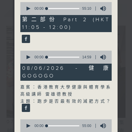
0
seconds
最新
00:00
55:10
LATEST
of
55
第二部份 Part 2 (HKT
minutes,
11:05 - 12:00)
10
seconds
0
seconds
00:00
14:59
of
14
08/06/2026 - 健康
minutes,
GOGOGO
59
seconds
嘉賓：香港教育大學健康與體育學系
高級講師 雷雄德教授
主題：跑步是否最有效的減肥方式？
0
07/08/2026
相片集
seconds
00:00
55:00
of