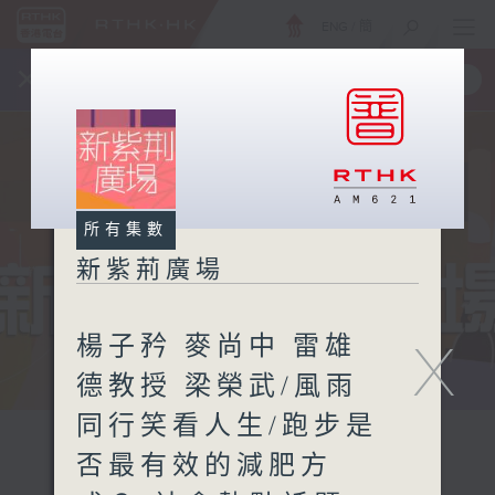
ENG
/
簡
×
全新 RTHK On The Go
取得
一手掌握 RTHK 電台、電視節目
所有集數
新紫荊廣場
楊子矜 麥尚中 雷雄
X
德教授 梁榮武/風雨
同行笑看人生/跑步是
否最有效的減肥方