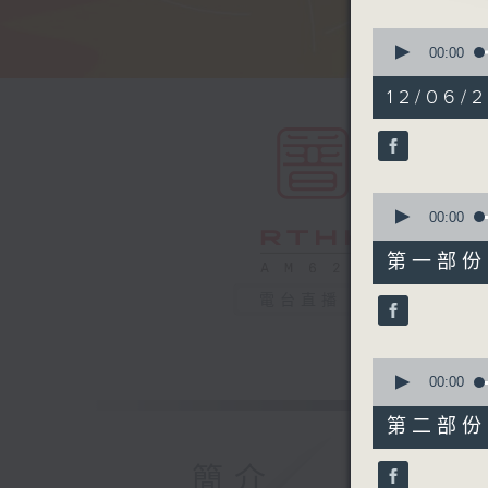
0
seconds
00:00
of
1
12/06/2
hour,
50
minutes,
0
seconds
90%
0
seconds
00:00
of
55
第一部份 P
minutes,
10
電台直播
seconds
90%
0
seconds
00:00
of
55
第二部份 P
minutes,
10
seconds
簡介
90%