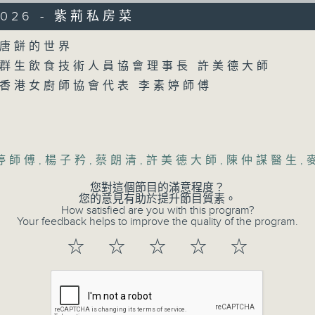
/2026 - 紫荊私房菜
Volume
唐餅的世界
群生飲食技術人員協會理事長 許美德大師
香港女廚師協會代表 李素婷師傅
07/08/2026
婷師傅
,
楊子矜
,
蔡朗清
,
許美德大師
,
陳仲謀醫生
,
楊子矜 麥尚中 蔡朗清 許美德 
泰菜/遊覽湖南瓷都醴陵市/社會熱
您對這個節目的滿意程度？
您的意見有助於提升節目質素。
0
How satisfied are you with this program?
seconds
00:00
Your feedback helps to improve the quality of the program.
of
1
07/08/2026 - 足本 Full (HKT 10:05 
☆
☆
☆
☆
☆
hour,
50
minutes,
0
seconds
Volume
90%
0