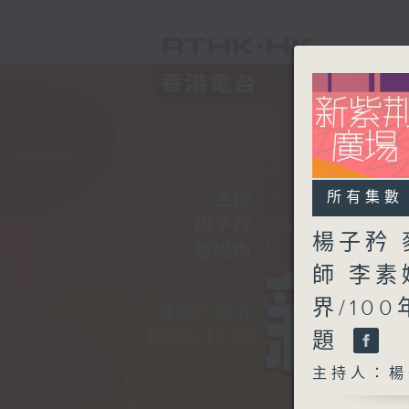
所有集數
楊子矜 
師 李素
界/10
題
主持人：楊