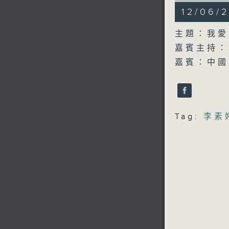
55
12/06
minutes,
0
seconds
主題：我愛
90%
嘉賓主持：
嘉賓：中國
Tag:
李素