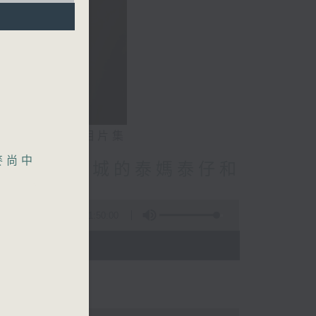
相片集
麥尚中
林振成/九龍城的泰媽泰仔和
點話題
1:50:00
- 12:00)