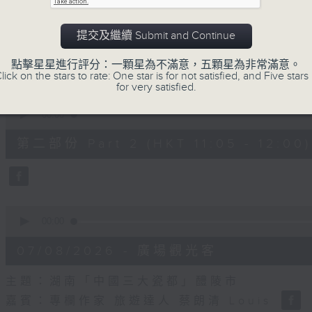
seconds
00:00
of
55
提交及繼續 Submit and Continue
第一部份 Part 1 (HKT 10:05 - 11:00)
minutes,
10
seconds
Volume
點擊星星進行評分：一顆星為不滿意，五顆星為非常滿意。
90%
lick on the stars to rate: One star is for not satisfied, and Five stars 
for very satisfied.
0
seconds
00:00
of
55
第二部份 Part 2 (HKT 11:05 - 12:00)
minutes,
10
seconds
Volume
90%
0
seconds
00:00
of
14
07/08/2026 - 廣場觀光客
minutes,
34
seconds
Volume
主題：湖南「中國三大瓷都」醴陵市
90%
嘉賓：專欄作家 旅遊達人 蔡朗清 Louis