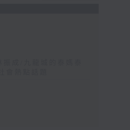
 林振成/九龍城的泰媽泰
/社會熱點話題