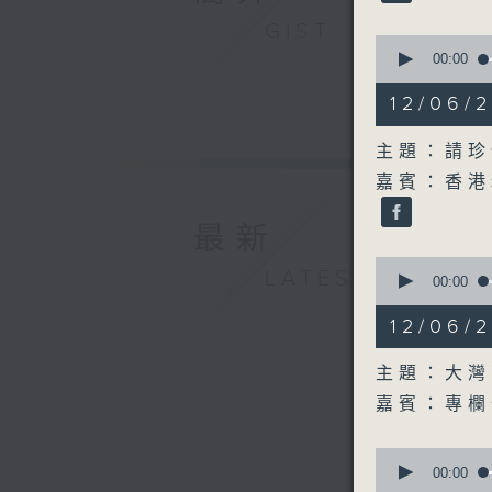
GIST
0
seconds
00:00
of
15
12/06
minutes,
50
seconds
主題：請珍
90%
嘉賓：香港
最新
0
LATEST
seconds
00:00
of
15
12/06
minutes,
21
seconds
主題：大灣
90%
嘉賓：專欄
0
seconds
00:00
of