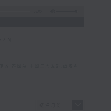
55:00
德大師
龍城
,
泰國菜
,
中國三大瓷都
,
醴陵陶