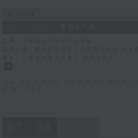
0
seconds
00:00
of
55
07/08/2026 - 紫荊私房菜
minutes,
0
seconds
Volume
主題：九龍城的泰媽泰仔和泰菜
90%
嘉賓主持：群生飲食技術人員協會理事長 許美
嘉賓：九龍城泰國菜負責人 林振成先生
Tag:
楊子矜
,
麥尚中
,
蔡朗清
,
許美德
,
林振成
,
九
瓷
,
釉下五彩瓷
07 - 08
2026