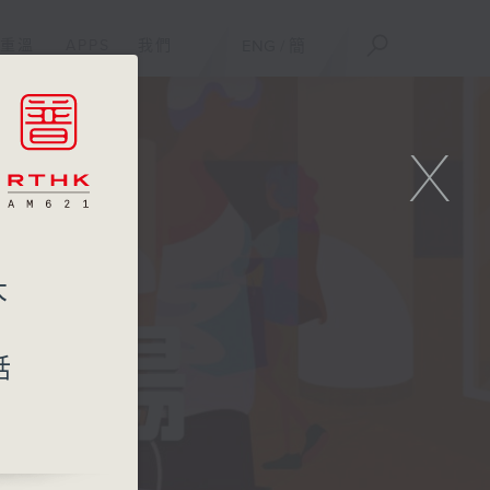
重溫
APPS
我們
ENG
/
簡
X
大
話