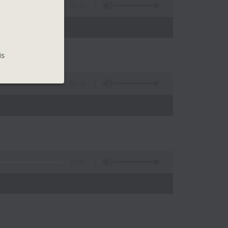
55:10
is
55:10
14:34