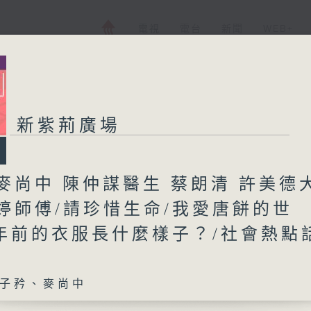
電視
電台
新聞
WEB+
新紫荊廣場
麥尚中 陳仲謀醫生 蔡朗清 許美德
婷師傅/請珍惜生命/我愛唐餅的世
0年前的衣服長什麼樣子？/社會熱點
子矜、麥尚中