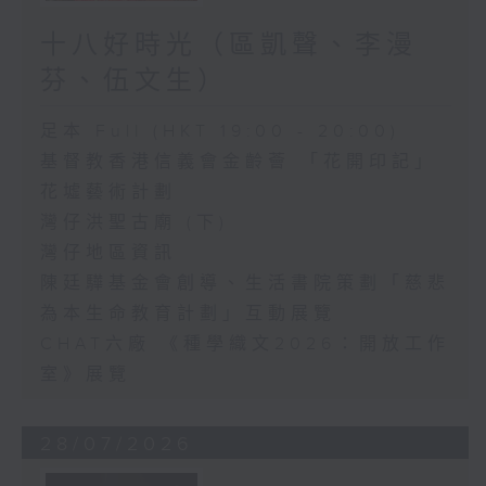
十八好時光（區凱聲、李漫
芬、伍文生）
足本 Full (HKT 19:00 - 20:00)
基督教香港信義會金齡薈 「花開印記」
花墟藝術計劃
灣仔洪聖古廟 (下)
灣仔地區資訊
陳廷驊基金會創導、生活書院策劃「慈悲
為本生命教育計劃」互動展覽
CHAT六廠 《種學織文2026：開放工作
室》展覽
28/07/2026