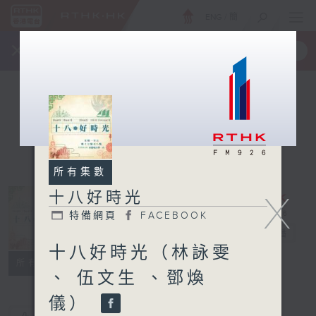
ENG
/
簡
×
全新 RTHK On The Go
取得
一手掌握 RTHK 電台、電視節目
所有集數
十八好時光
X
特備網頁
FACEBOOK
十八好時光
電台直播
十八好時光（林詠雯
特備網頁
FACEBOOK
所有集數
、 伍文生 、鄧煥
儀）