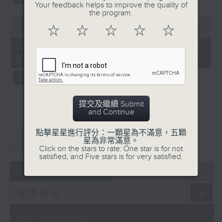
Your feedback helps to improve the quality of
the program.
0
seconds
00:00
07:57
☆
☆
☆
☆
☆
of
7
06/08/2026 - 「賽馬會啟藝學苑」
minutes,
藍屋共融導賞團（8月9日）
57
seconds
提交及繼續 Submit
and Continue
點擊星星進行評分：一顆星為不滿意，五顆
重溫
CATCHUP
星為非常滿意。
Click on the stars to rate: One star is for not
satisfied, and Five stars is for very satisfied.
07 - 08
2026
06/08/2026