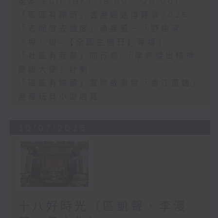
足本 Full (HKT 19:00 - 20:00)
「區區有睇頭」香港貓迷博覽會2026
「去呢度去個度」漁護署－「野趣深
『導』遊–【全國生態日】專場」
「社區有我幫」同行鳥 「學界傑出精神
健康大使」計劃
「區區有睇頭」雪熊故事館「香江童趣」
港產玩具小型展覽
30/07/2026
十八好時光（區凱聲、李漫