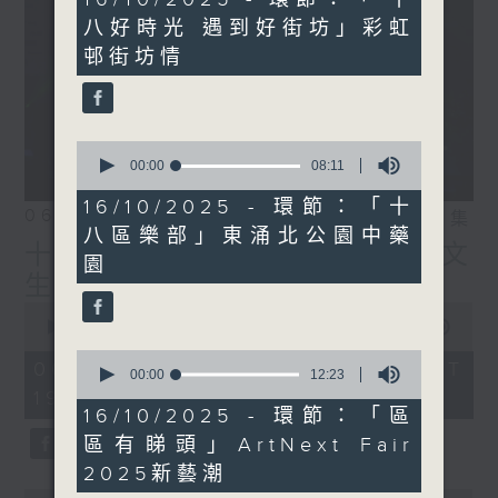
minutes,
八好時光 遇到好街坊」彩虹
2
seconds
邨街坊情
0
seconds
00:00
08:11
of
8
16/10/2025 - 環節：「十
06/08/2026
相片集
minutes,
八區樂部」東涌北公園中藥
11
十八好時光（區凱聲、伍文
seconds
園
生、何展鵬）
0
seconds
00:00
55:59
of
0
55
06/08/2026 - 足本 Full (HKT
seconds
00:00
12:23
minutes,
of
19:04 - 20:00)
59
12
16/10/2025 - 環節：「區
seconds
minutes,
區有睇頭」ArtNext Fair
23
seconds
2025新藝潮
0