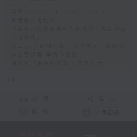
足本 Full (HKT 19:00 - 20:00)
香港動漫電玩節2026
「第十八屆校園藝術大使計劃」焦點項目
「青藝週」
第三屆 「民間手藝 · 紮作傳承」貔貅紮
作技藝課程 學員作品展
周末及下周活動資訊 / 防風貼士
更多 ...
交 通
社 交
聯 絡
公眾回饋