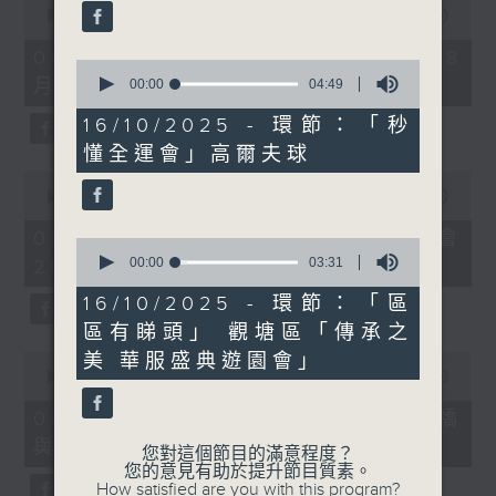
seconds
00:00
09:10
of
9
06/08/2026 - 第36屆美食博覽（8
0
minutes,
月13日起至17日）
seconds
00:00
04:49
10
of
seconds
4
16/10/2025 - 環節：「秒
minutes,
懂全運會」高爾夫球
49
seconds
0
seconds
00:00
07:17
of
7
06/08/2026 - 世界Cosplay高峰會
0
minutes,
seconds
00:00
03:31
2026
17
of
seconds
3
16/10/2025 - 環節：「區
minutes,
區有睇頭」 觀塘區「傳承之
31
seconds
0
美 華服盛典遊園會」
seconds
00:00
16:05
of
16
06/08/2026 - 日常好地地-洪水橋
minutes,
與天水圍青年社區共塑計劃 (下)
5
您對這個節目的滿意程度？
seconds
您的意見有助於提升節目質素。
How satisfied are you with this program?