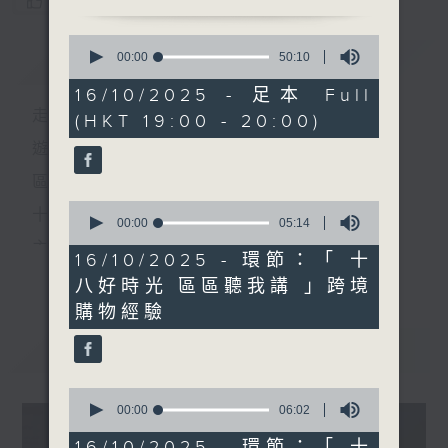
您喜歡這個節目嗎?
0
簡介
seconds
GIST
00:00
50:10
of
50
16/10/2025 - 足本 Full
minutes,
走出廣播道、深入十八區
(HKT 19:00 - 20:00)
10
seconds
遊歷大街小巷、尋覓美好時光
區區香港、區區寶藏
0
十八好時光
seconds
00:00
05:14
of
主持：李漫芬、伍文生、區凱聲、林詠雯、何展鵬
5
16/10/2025 - 環節：「 十
更多...
minutes,
監製: 林嘉瑜
八好時光 區區聽我講 」跨境
14
seconds
購物經驗
**LIKE 及 追蹤FB專頁，緊貼十八好時光
最新
FB:
www.facebook.com/18heartfeltvibes.rthk
LATEST
IG:
instagram.com/18heartfeltvibes.rthk
0
seconds
00:00
06:02
of
6
16/10/2025 - 環節：「 十