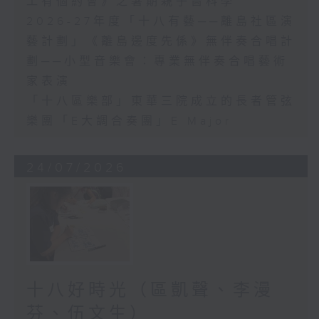
工有個約會》之暑期親子嗇科學
2026-27年度「十八有藝──離島社區演
藝計劃」《離島邊度先係》無伴奏合唱計
劃──小型音樂會：專業無伴奏合唱藝術
家表演
「十八區樂部」東華三院成立的長者管弦
樂團「E大調合奏團」E Major
24/07/2026
十八好時光（區凱聲、李漫
芬、伍文生）