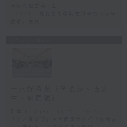
灣仔洪聖古廟 (上)
L'ÉCOLE 珠寶藝術學院香港分校《深珊
藏珍》展覽
27/07/2026
十八好時光（李漫芬、伍文
生、何展鵬）
足本 Full (HKT 19:00 - 20:00)
「十八區樂部」嗇色園黃大仙祠《你和義