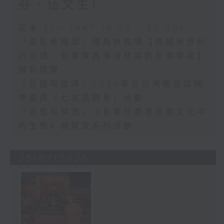
芬、伍文生）
足本 Full (HKT 19:00 - 20:00)
「區區有睇頭」薄鳧林牧場【跨越半世紀
的派遞｜郵差陳為薄扶林寫的影像情書】
攝影展覽
「非遺有故講」2026年白沙灣觀音誕酬
神慶典「七女請觀音」活動
「區區有睇頭」《長春社香港漁農文化中
的生態》展覽及系列活動
29/07/2026