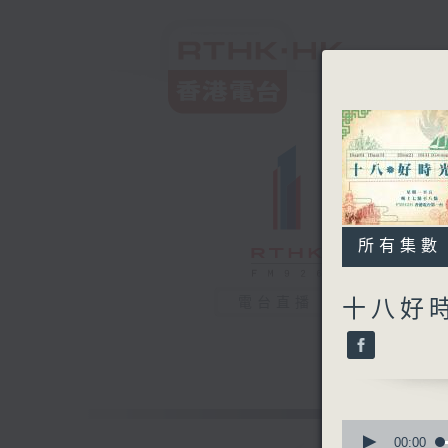
所有集數
電台直播
十八好時
0
seconds
00:00