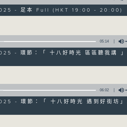
遊歷大街小巷、尋覓美好時光
區區香港、區區寶藏
025 - 足本 Full (HKT 19:00 - 20:00)
十八好時光
Volume
主持：李漫芬、伍文生、區凱聲、林詠雯、何展鵬
監製: 林嘉瑜
**LIKE 及 追蹤FB專頁，緊貼十八好時光
05:14
FB:
www.facebook.com/18heartfeltvibes.rthk
/2025 - 環節：「 十八好時光 區區聽我講
IG:
instagram.com/18heartfeltvibes.rthk
Volume
06:02
0/2025 - 環節：「 十八好時光 遇到好街坊
Volume