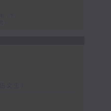
 (下)
日）
伍文生）