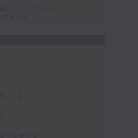
圍青年社區共塑計劃」(上)
期培訓活動
伍文生）
史
斯羅丹斯菊花海