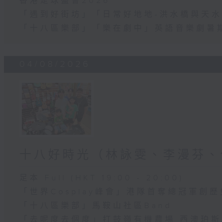
香港足球盛會2026
「遇到好街坊」「日常好地地-洪水橋與天水
「十八區樂部」「樂在劇中」英語音樂劇暑
04/08/2026
十八好時光（林詠雯、李漫芬、
足本 Full (HKT 19:00 - 20:00)
「世界Cosplay峰會」港隊首奪總冠軍創歷
「十八區樂部」馬鞍山社區Band
「去呢度去個度」打鼓嶺有機農場 西澳珀