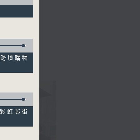
 」跨境購物
」彩虹邨街