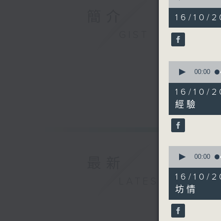
of
簡介
50
16/10/2
minutes,
10
GIST
seconds
90%
0
seconds
00:00
of
5
16/10
minutes,
14
經驗
seconds
90%
0
seconds
00:00
最新
of
6
16/1
LATEST
minutes,
2
坊情
seconds
90%