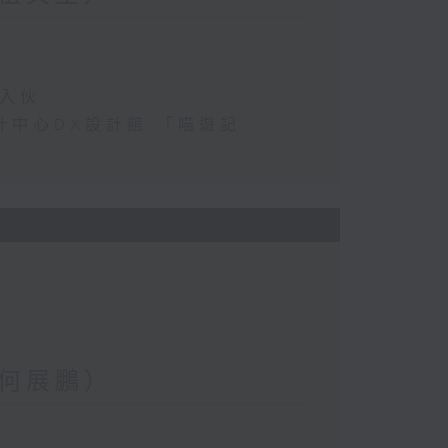
民入伙
港設計中心DX設計館 「喵遊記
何展鵬）