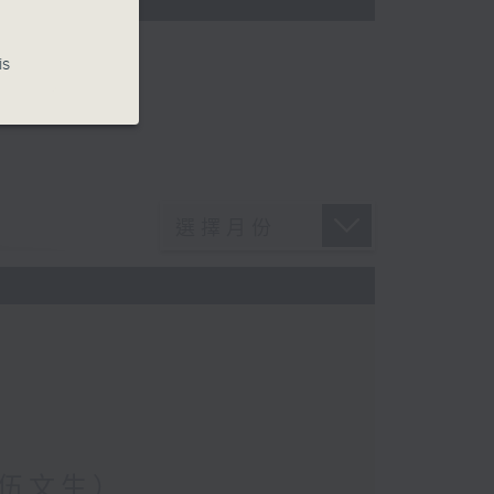
is
伍文生）