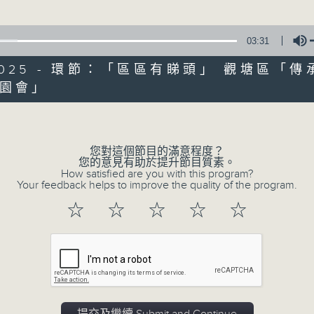
seconds
Volume
90%
03:31
0
seconds
00:00
of
0/2025 - 環節：「區區有睇頭」 觀塘區「傳
11
07/08/2026 - 兒童飛龍大使
園會」
minutes,
Volume
45
seconds
Volume
90%
0
您對這個節目的滿意程度？
seconds
00:00
您的意見有助於提升節目質素。
of
How satisfied are you with this program?
15
Your feedback helps to improve the quality of the program.
07/08/2026 - 「遇到好街坊」 觀
minutes,
2
☆
☆
☆
☆
☆
seconds
Volume
90%
0
seconds
00:00
of
9
07/08/2026 - 「區區有睇頭」 Art 
minutes,
41
計館 「喵遊記Meow-cation」 (6/8-2/1