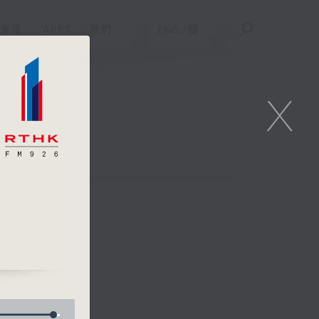
重溫
APPS
我們
ENG
/
簡
X
）