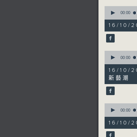
0
seconds
00:00
of
8
16/1
minutes,
11
seconds
90%
0
seconds
00:00
of
12
16/10
minutes,
23
新藝潮
seconds
90%
0
seconds
00:00
of
4
16/10
minutes,
49
seconds