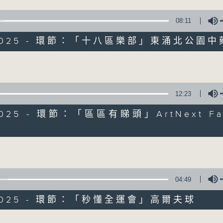
08:11
0/2025 - 環節：「十八區樂部」東涌北公園
Volume
12:23
/2025 - 環節：「區區有睇頭」ArtNext Fai
Volume
07/08/2026
十八好時光（區凱聲、李漫芬、伍
0
04:49
seconds
00:00
of
/2025 - 環節：「秒懂全運會」高爾夫球
50
07/08/2026 - 足本 Full (HKT 19:00
minutes,
8
Volume