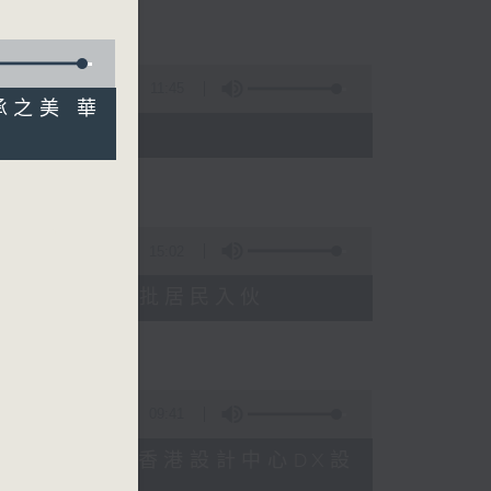
11:45
承之美 華
15:02
塘花園大廈重建首批居民入伙
09:41
Dreamers x 香港設計中心DX設
1)