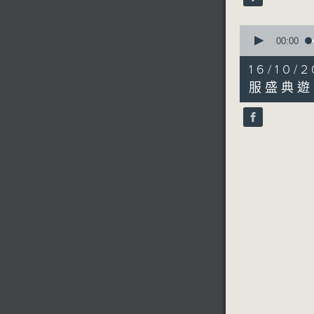
90%
0
seconds
00:00
of
3
16/1
minutes,
31
服盛典遊
seconds
90%