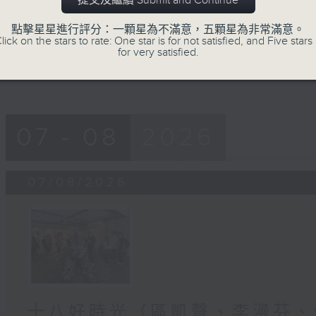
提交及繼續 Submit and Continue
seconds
Volume
90%
點擊星星進行評分：一顆星為不滿意，五顆星為非常滿意。
lick on the stars to rate: One star is for not satisfied, and Five stars 
for very satisfied.
07 - 08
2026
07/08/2026
十八好時光（區凱聲、李漫芬、