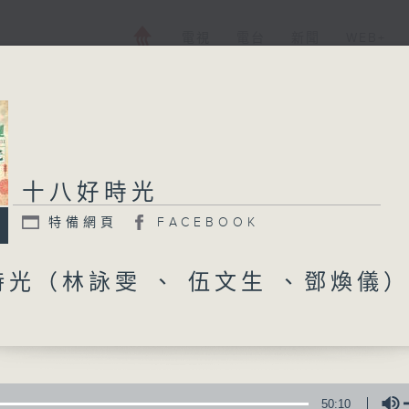
電視
電台
新聞
WEB+
十八好時光
十八好時光
特備網頁
FACEBOOK
特備網頁
FACEBOOK
所有集數
光（林詠雯 、 伍文生 、鄧煥儀
您喜歡這個節目嗎?
走出廣播道、深入十八區
50:10