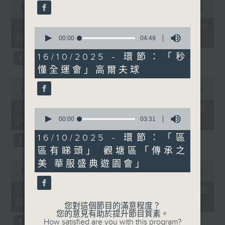
seconds
00:00
09:10
of
9
06/08/2026 - 第36屆美食博覽（8
0
minutes,
月13日起至17日）
seconds
00:00
04:49
10
of
seconds
4
16/10/2025 - 環節：「秒
minutes,
懂全運會」高爾夫球
49
seconds
0
seconds
00:00
07:17
of
7
06/08/2026 - 世界Cosplay高峰會
0
minutes,
seconds
00:00
03:31
2026
17
of
seconds
3
16/10/2025 - 環節：「區
minutes,
區有睇頭」 觀塘區「傳承之
31
seconds
0
美 華服盛典遊園會」
seconds
00:00
16:05
of
16
06/08/2026 - 日常好地地-洪水橋
minutes,
與天水圍青年社區共塑計劃 (下)
5
您對這個節目的滿意程度？
seconds
您的意見有助於提升節目質素。
How satisfied are you with this program?