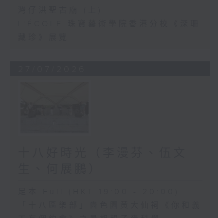
灣仔洪聖古廟 (上)
L'ÉCOLE 珠寶藝術學院香港分校《深珊
藏珍》展覽
27/07/2026
十八好時光（李漫芬、伍文
生、何展鵬）
足本 Full (HKT 19:00 - 20:00)
「十八區樂部」嗇色園黃大仙祠《你和義