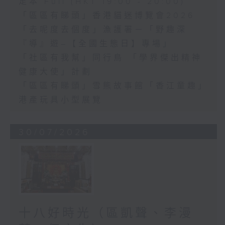
足本 Full (HKT 19:00 - 20:00)
「區區有睇頭」香港貓迷博覽會2026
「去呢度去個度」漁護署－「野趣深
『導』遊–【全國生態日】專場」
「社區有我幫」同行鳥 「學界傑出精神
健康大使」計劃
「區區有睇頭」雪熊故事館「香江童趣」
港產玩具小型展覽
30/07/2026
十八好時光（區凱聲、李漫