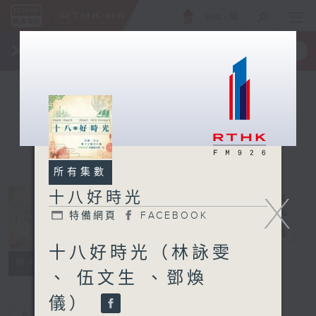
ENG
/
簡
×
全新 RTHK On The Go
取得
一手掌握 RTHK 電台、電視節目
所有集數
十八好時光
X
特備網頁
FACEBOOK
十八好時光
電台直播
十八好時光（林詠雯
特備網頁
FACEBOOK
所有集數
、 伍文生 、鄧煥
儀）