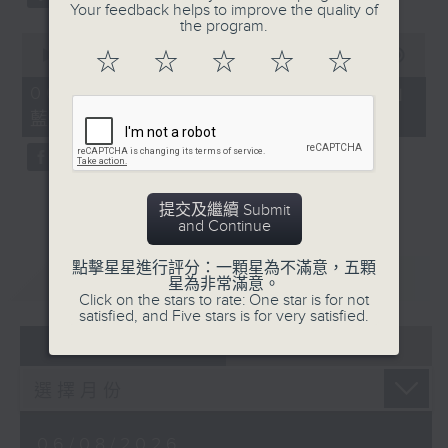
Your feedback helps to improve the quality of
the program.
0
seconds
00:00
07:57
☆
☆
☆
☆
☆
of
7
06/08/2026 - 「賽馬會啟藝學苑」
minutes,
藍屋共融導賞團（8月9日）
57
seconds
提交及繼續 Submit
and Continue
點擊星星進行評分：一顆星為不滿意，五顆
重溫
CATCHUP
星為非常滿意。
Click on the stars to rate: One star is for not
satisfied, and Five stars is for very satisfied.
07 - 08
2026
06/08/2026