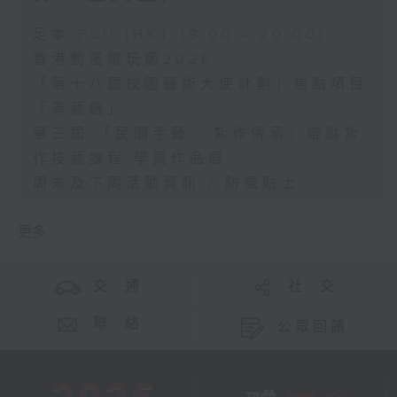
足本 Full (HKT 19:00 - 20:00)
香港動漫電玩節2026
「第十八屆校園藝術大使計劃」焦點項目
「青藝週」
第三屆 「民間手藝 · 紮作傳承」貔貅紮
作技藝課程 學員作品展
周末及下周活動資訊 / 防風貼士
更多 ...
交 通
社 交
聯 絡
公眾回饋