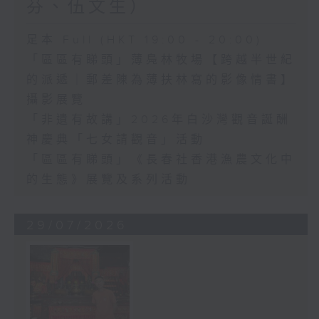
芬、伍文生）
足本 Full (HKT 19:00 - 20:00)
「區區有睇頭」薄鳧林牧場【跨越半世紀
的派遞｜郵差陳為薄扶林寫的影像情書】
攝影展覽
「非遺有故講」2026年白沙灣觀音誕酬
神慶典「七女請觀音」活動
「區區有睇頭」《長春社香港漁農文化中
的生態》展覽及系列活動
29/07/2026