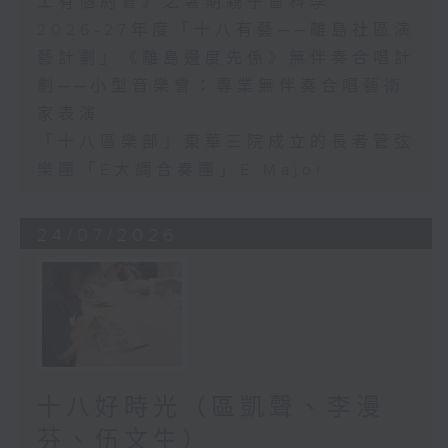
工有個約會》之暑期親子嗇科學
2026-27年度「十八有藝──離島社區演
藝計劃」《離島邊度先係》無伴奏合唱計
劃──小型音樂會：專業無伴奏合唱藝術
家表演
「十八區樂部」東華三院成立的長者管弦
樂團「E大調合奏團」E Major
24/07/2026
十八好時光（區凱聲、李漫
芬、伍文生）