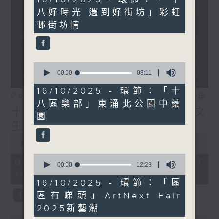
minutes,
八好時光 遇到好街坊」彩虹
2
seconds
邨街坊情
0
seconds
00:00
08:11
of
8
16/10/2025 - 環節：「十
06/08/2026
相片集
minutes,
八區樂部」東涌北公園中藥
11
十八好時光（區凱聲、伍文
seconds
園
生、何展鵬）
0
seconds
00:00
55:59
of
0
55
06/08/2026 - 足本 Full (HKT
seconds
00:00
12:23
minutes,
of
19:04 - 20:00)
59
12
16/10/2025 - 環節：「區
seconds
minutes,
區有睇頭」ArtNext Fair
23
seconds
2025新藝潮
0