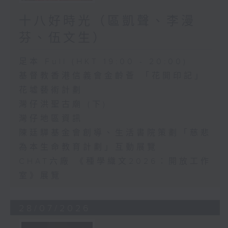
十八好時光（區凱聲、李漫
芬、伍文生）
足本 Full (HKT 19:00 - 20:00)
基督教香港信義會金齡薈 「花開印記」
花墟藝術計劃
灣仔洪聖古廟 (下)
灣仔地區資訊
陳廷驊基金會創導、生活書院策劃「慈悲
為本生命教育計劃」互動展覽
CHAT六廠 《種學織文2026：開放工作
室》展覽
28/07/2026