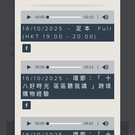
您喜歡這個節目嗎?
0
簡介
seconds
GIST
00:00
50:10
of
50
16/10/2025 - 足本 Full
minutes,
走出廣播道、深入十八區
(HKT 19:00 - 20:00)
10
seconds
遊歷大街小巷、尋覓美好時光
區區香港、區區寶藏
0
十八好時光
seconds
00:00
05:14
of
主持：李漫芬、伍文生、區凱聲、林詠雯、何展鵬
5
16/10/2025 - 環節：「 十
更多...
minutes,
監製: 林嘉瑜
八好時光 區區聽我講 」跨境
14
seconds
購物經驗
**LIKE 及 追蹤FB專頁，緊貼十八好時光
最新
FB:
www.facebook.com/18heartfeltvibes.rthk
LATEST
IG:
instagram.com/18heartfeltvibes.rthk
0
seconds
00:00
06:02
of
6
16/10/2025 - 環節：「 十