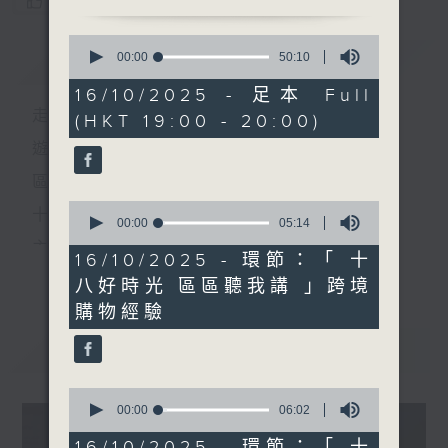
您喜歡這個節目嗎?
0
簡介
seconds
GIST
00:00
50:10
of
50
16/10/2025 - 足本 Full
minutes,
走出廣播道、深入十八區
(HKT 19:00 - 20:00)
10
seconds
遊歷大街小巷、尋覓美好時光
區區香港、區區寶藏
0
十八好時光
seconds
00:00
05:14
of
主持：李漫芬、伍文生、區凱聲、林詠雯、何展鵬
5
16/10/2025 - 環節：「 十
更多...
minutes,
監製: 林嘉瑜
八好時光 區區聽我講 」跨境
14
seconds
購物經驗
**LIKE 及 追蹤FB專頁，緊貼十八好時光
最新
FB:
www.facebook.com/18heartfeltvibes.rthk
LATEST
IG:
instagram.com/18heartfeltvibes.rthk
0
seconds
00:00
06:02
of
6
16/10/2025 - 環節：「 十