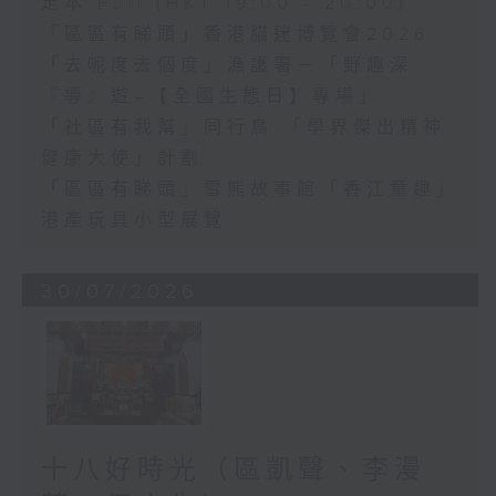
足本 Full (HKT 19:00 - 20:00)
「區區有睇頭」香港貓迷博覽會2026
「去呢度去個度」漁護署－「野趣深
『導』遊–【全國生態日】專場」
「社區有我幫」同行鳥 「學界傑出精神
健康大使」計劃
「區區有睇頭」雪熊故事館「香江童趣」
港產玩具小型展覽
30/07/2026
十八好時光（區凱聲、李漫