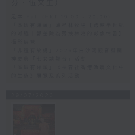
芬、伍文生）
足本 Full (HKT 19:00 - 20:00)
「區區有睇頭」薄鳧林牧場【跨越半世紀
的派遞｜郵差陳為薄扶林寫的影像情書】
攝影展覽
「非遺有故講」2026年白沙灣觀音誕酬
神慶典「七女請觀音」活動
「區區有睇頭」《長春社香港漁農文化中
的生態》展覽及系列活動
29/07/2026