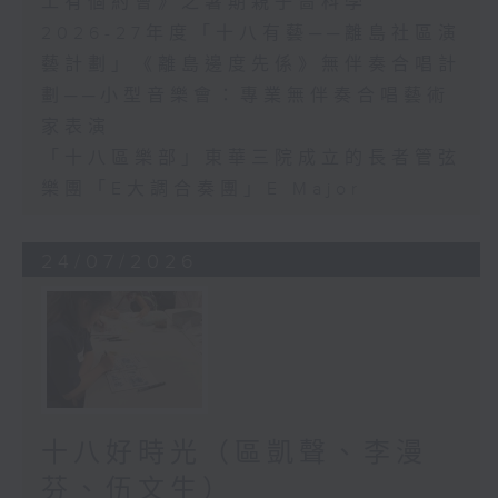
工有個約會》之暑期親子嗇科學
2026-27年度「十八有藝──離島社區演
藝計劃」《離島邊度先係》無伴奏合唱計
劃──小型音樂會：專業無伴奏合唱藝術
家表演
「十八區樂部」東華三院成立的長者管弦
樂團「E大調合奏團」E Major
24/07/2026
十八好時光（區凱聲、李漫
芬、伍文生）