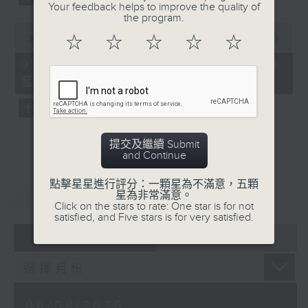
Your feedback helps to improve the quality of
the program.
0
seconds
00:00
07:57
☆
☆
☆
☆
☆
of
7
06/08/2026 - 「賽馬會啟藝學苑」
minutes,
藍屋共融導賞團（8月9日）
57
seconds
提交及繼續 Submit
and Continue
點擊星星進行評分：一顆星為不滿意，五顆
重溫
CATCHUP
星為非常滿意。
Click on the stars to rate: One star is for not
satisfied, and Five stars is for very satisfied.
07 - 08
2026
06/08/2026