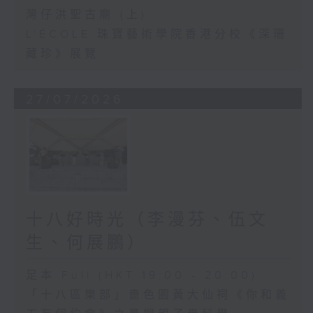
灣仔洪聖古廟 (上)
L'ÉCOLE 珠寶藝術學院香港分校《深珊
藏珍》展覽
27/07/2026
十八好時光（李漫芬、伍文
生、何展鵬）
足本 Full (HKT 19:00 - 20:00)
「十八區樂部」嗇色園黃大仙祠《你和義