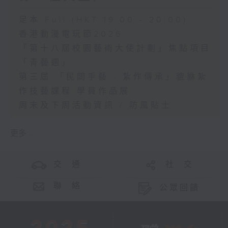
足本 Full (HKT 19:00 - 20:00)
香港動漫電玩節2026
「第十八屆校園藝術大使計劃」焦點項目
「青藝週」
第三屆 「民間手藝 · 紮作傳承」貔貅紮
作技藝課程 學員作品展
周末及下周活動資訊 / 防風貼士
更多 ...
交 通
社 交
聯 絡
公眾回饋