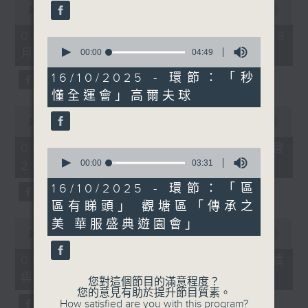
seconds
00:00
09:10
of
9
06/08/2026 - 第36屆美食博覽（8
0
minutes,
月13日起至17日）
seconds
00:00
04:49
10
of
seconds
4
16/10/2025 - 環節：「秒
minutes,
懂全運會」高爾夫球
49
seconds
0
seconds
00:00
07:17
of
7
06/08/2026 - 世界Cosplay高峰會
0
minutes,
seconds
00:00
03:31
2026
17
of
seconds
3
16/10/2025 - 環節：「區
minutes,
區有睇頭」 觀塘區「傳承之
31
seconds
0
美 華服盛典遊園會」
seconds
00:00
16:05
of
16
06/08/2026 - 日常好地地-洪水橋
minutes,
與天水圍青年社區共塑計劃 (下)
5
您對這個節目的滿意程度？
seconds
您的意見有助於提升節目質素。
How satisfied are you with this program?