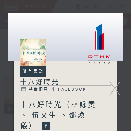
ENG
/
簡
×
全新 RTHK On The Go
取得
一手掌握 RTHK 電台、電視節目
所有集數
十八好時光
X
特備網頁
FACEBOOK
十八好時光
電台直播
十八好時光（林詠雯
特備網頁
FACEBOOK
所有集數
、 伍文生 、鄧煥
儀）