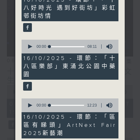
minutes,
八好時光 遇到好街坊」彩虹
2
seconds
邨街坊情
0
seconds
00:00
08:11
of
8
16/10/2025 - 環節：「十
06/08/2026
相片集
minutes,
八區樂部」東涌北公園中藥
11
十八好時光（區凱聲、伍文
seconds
園
生、何展鵬）
0
seconds
00:00
55:59
of
0
55
06/08/2026 - 足本 Full (HKT
seconds
00:00
12:23
minutes,
of
19:04 - 20:00)
59
12
16/10/2025 - 環節：「區
seconds
minutes,
區有睇頭」ArtNext Fair
23
seconds
2025新藝潮
0