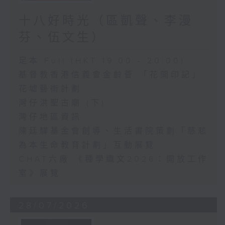
十八好時光（區凱聲、李漫
芬、伍文生）
足本 Full (HKT 19:00 - 20:00)
基督教香港信義會金齡薈 「花開印記」
花墟藝術計劃
灣仔洪聖古廟 (下)
灣仔地區資訊
陳廷驊基金會創導、生活書院策劃「慈悲
為本生命教育計劃」互動展覽
CHAT六廠 《種學織文2026：開放工作
室》展覽
28/07/2026