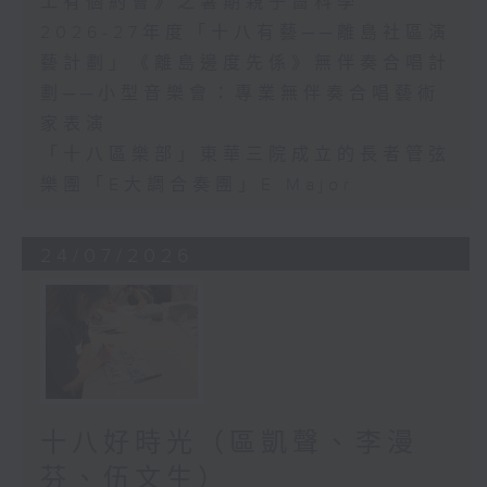
工有個約會》之暑期親子嗇科學
2026-27年度「十八有藝──離島社區演
藝計劃」《離島邊度先係》無伴奏合唱計
劃──小型音樂會：專業無伴奏合唱藝術
家表演
「十八區樂部」東華三院成立的長者管弦
樂團「E大調合奏團」E Major
24/07/2026
十八好時光（區凱聲、李漫
芬、伍文生）