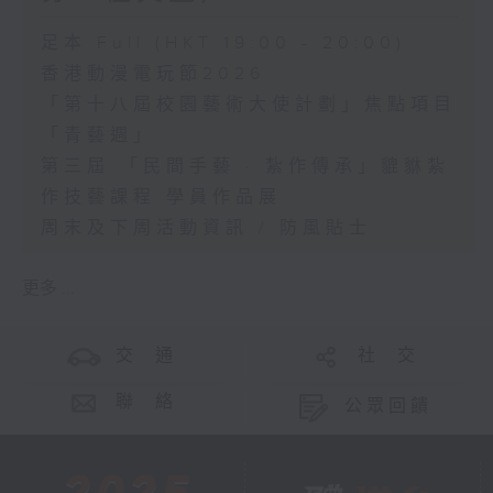
足本 Full (HKT 19:00 - 20:00)
香港動漫電玩節2026
「第十八屆校園藝術大使計劃」焦點項目
「青藝週」
第三屆 「民間手藝 · 紮作傳承」貔貅紮
作技藝課程 學員作品展
周末及下周活動資訊 / 防風貼士
更多 ...
交 通
社 交
聯 絡
公眾回饋