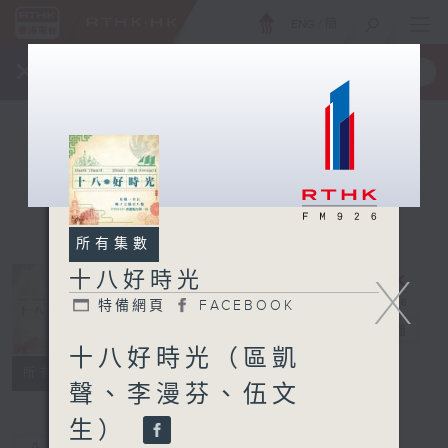
ENG
/
簡
×
全新 RTHK On The Go
取得
一手掌握 RTHK 電台、電視節目
所有集數
十八好時光
X
特備網頁
FACEBOOK
十八好時光
電台直播
十八好時光（區凱
特備網頁
FACEBOOK
所有集數
聲、李漫芬、伍文
生）