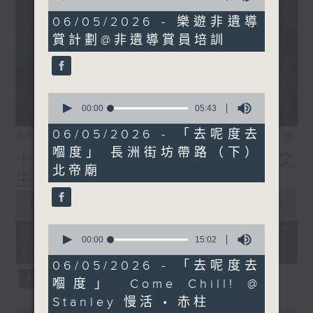
of
10
06/05/2026 - 樂遊非遺導
minutes,
賞計劃@非遺導賞員培訓
45
seconds
0
seconds
00:00
05:43
of
5
06/05/2026 - 「去呢度去
06/08/2026
相片集
minutes,
嗰度」 長洲街坊帶路（下）
43
十八好時光（區凱聲、伍文
seconds
北帝廟
生、何展鵬）
0
seconds
00:00
55:59
of
55
0
06/08/2026 - 足本 Full (HKT
minutes,
seconds
00:00
15:02
19:04 - 20:00)
59
of
seconds
15
06/05/2026 - 「去呢度去
minutes,
嗰度」 ⁠Come Chill! @
2
seconds
Stanley 慢活 • 赤柱
0