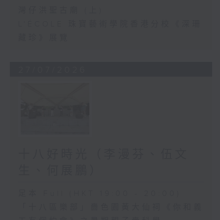
灣仔洪聖古廟 (上)
L'ÉCOLE 珠寶藝術學院香港分校《深珊
藏珍》展覽
27/07/2026
十八好時光（李漫芬、伍文
生、何展鵬）
足本 Full (HKT 19:00 - 20:00)
「十八區樂部」嗇色園黃大仙祠《你和義