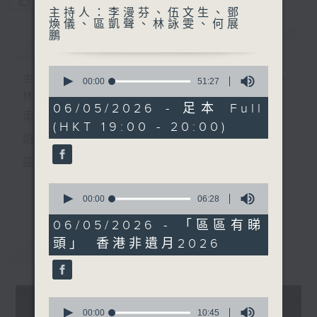
您喜歡這個節目嗎?
主持人：李漫芬、伍文生、鄧
煥儀、區凱聲、林詠雯、何展
鵬
簡介
GIST
0
主持人：李漫芬、伍文生、鄧煥儀、區凱聲、
seconds
00:00
51:27
of
林詠雯、何展鵬
51
06/05/2026 - 足本 Full
走出廣播道、深入十八區
minutes,
(HKT 19:00 - 20:00)
27
seconds
遊歷大街小巷、尋覓美好時光
區區香港、區區寶藏
十八好時光
0
更多...
seconds
00:00
06:28
主持：李漫芬、伍文生、區凱聲、林詠雯、何展鵬
of
6
06/05/2026 - 「區區有睇
監製: 林嘉瑜
minutes,
頭」 ⁠香港非遺月2026
28
最新
LATEST
seconds
**LIKE 及 追蹤FB專頁，緊貼十八好時光
FB:
www.facebook.com/18heartfeltvibes.rthk
0
IG:
instagram.com/18heartfeltvibes.rthk
seconds
00:00
10:45