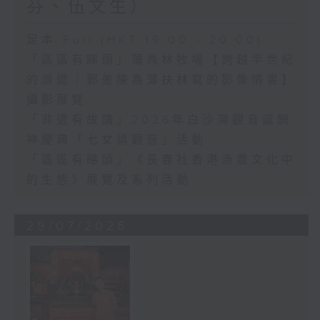
芬、伍文生）
足本 Full (HKT 19:00 - 20:00)
「區區有睇頭」薄鳧林牧場【跨越半世紀
的派遞｜郵差陳為薄扶林寫的影像情書】
攝影展覽
「非遺有故講」2026年白沙灣觀音誕酬
神慶典「七女請觀音」活動
「區區有睇頭」《長春社香港漁農文化中
的生態》展覽及系列活動
29/07/2026