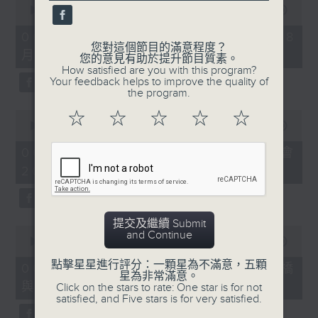
seconds
00:00
09:10
of
9
06/08/2026 - 第36屆美食博覽（8
minutes,
您對這個節目的滿意程度？
月13日起至17日）
10
您的意見有助於提升節目質素。
seconds
How satisfied are you with this program?
Your feedback helps to improve the quality of
the program.
0
☆
☆
☆
☆
☆
seconds
00:00
07:17
of
7
06/08/2026 - 世界Cosplay高峰會
minutes,
2026
17
seconds
提交及繼續 Submit
0
and Continue
seconds
00:00
16:05
of
點擊星星進行評分：一顆星為不滿意，五顆
16
06/08/2026 - 日常好地地-洪水橋
星為非常滿意。
minutes,
與天水圍青年社區共塑計劃 (下)
Click on the stars to rate: One star is for not
5
satisfied, and Five stars is for very satisfied.
seconds