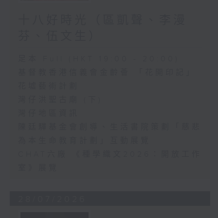
十八好時光（區凱聲、李漫
芬、伍文生）
足本 Full (HKT 19:00 - 20:00)
基督教香港信義會金齡薈 「花開印記」
花墟藝術計劃
灣仔洪聖古廟 (下)
灣仔地區資訊
陳廷驊基金會創導、生活書院策劃「慈悲
為本生命教育計劃」互動展覽
CHAT六廠 《種學織文2026：開放工作
室》展覽
28/07/2026