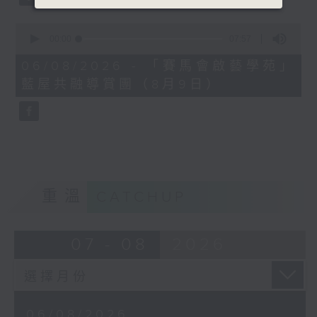
0
seconds
00:00
07:57
of
7
06/08/2026 - 「賽馬會啟藝學苑」
minutes,
藍屋共融導賞團（8月9日）
57
seconds
重溫
CATCHUP
07 - 08
2026
06/08/2026