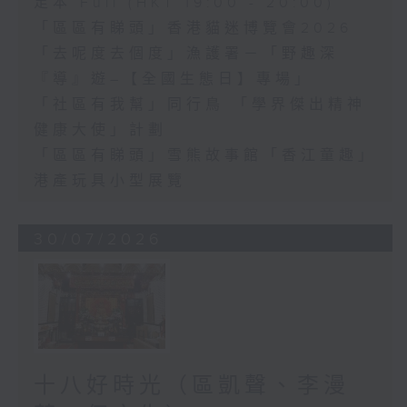
足本 Full (HKT 19:00 - 20:00)
「區區有睇頭」香港貓迷博覽會2026
「去呢度去個度」漁護署－「野趣深
『導』遊–【全國生態日】專場」
「社區有我幫」同行鳥 「學界傑出精神
健康大使」計劃
「區區有睇頭」雪熊故事館「香江童趣」
港產玩具小型展覽
30/07/2026
十八好時光（區凱聲、李漫