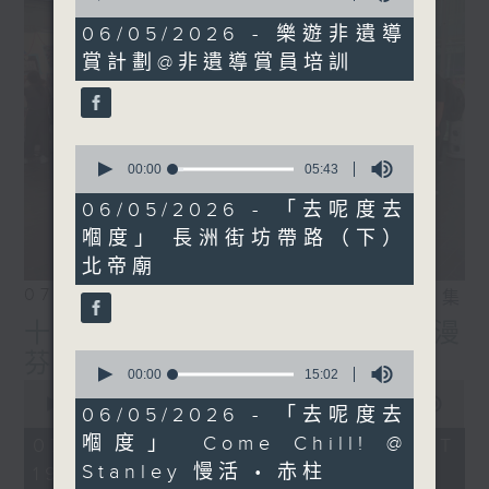
of
10
06/05/2026 - 樂遊非遺導
minutes,
賞計劃@非遺導賞員培訓
45
seconds
0
seconds
00:00
05:43
of
5
06/05/2026 - 「去呢度去
minutes,
嗰度」 長洲街坊帶路（下）
43
seconds
北帝廟
07/08/2026
相片集
十八好時光（區凱聲、李漫
0
芬、伍文生）
seconds
00:00
15:02
0
of
seconds
00:00
55:59
15
06/05/2026 - 「去呢度去
of
minutes,
55
嗰度」 ⁠Come Chill! @
07/08/2026 - 足本 Full (HKT
2
minutes,
seconds
Stanley 慢活 • 赤柱
19:04 - 20:00)
59