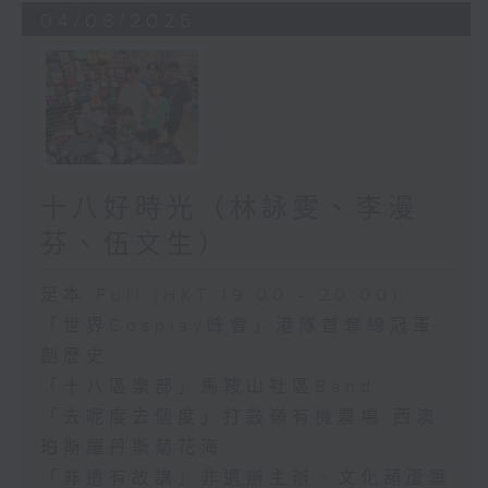
04/08/2026
十八好時光（林詠雯、李漫
芬、伍文生）
足本 Full (HKT 19:00 - 20:00)
「世界Cosplay峰會」港隊首奪總冠軍
創歷史
「十八區樂部」馬鞍山社區Band
「去呢度去個度」打鼓嶺有機農場 西澳
珀斯羅丹斯菊花海
「非遺有故講」非遺辦主辦、文化葫蘆籌