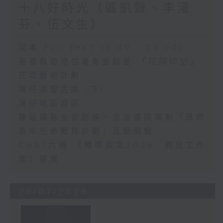
十八好時光（區凱聲、李漫
芬、伍文生）
足本 Full (HKT 19:00 - 20:00)
基督教香港信義會金齡薈 「花開印記」
花墟藝術計劃
灣仔洪聖古廟 (下)
灣仔地區資訊
陳廷驊基金會創導、生活書院策劃「慈悲
為本生命教育計劃」互動展覽
CHAT六廠 《種學織文2026：開放工作
室》展覽
28/07/2026