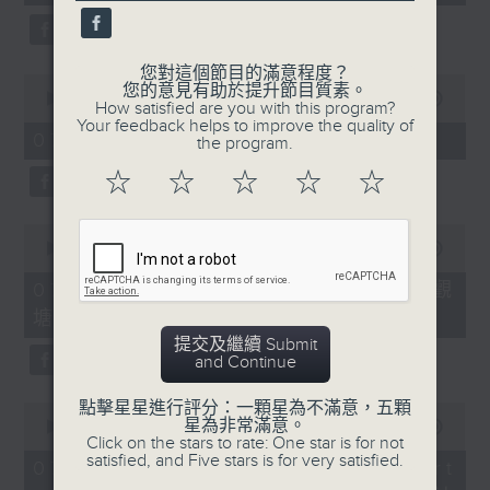
seconds
您對這個節目的滿意程度？
0
您的意見有助於提升節目質素。
seconds
00:00
11:45
How satisfied are you with this program?
of
Your feedback helps to improve the quality of
11
07/08/2026 - 兒童飛龍大使
the program.
minutes,
45
☆
☆
☆
☆
☆
seconds
0
seconds
00:00
15:02
of
15
07/08/2026 - 「遇到好街坊」 觀
minutes,
塘花園大廈重建首批居民入伙
2
seconds
提交及繼續 Submit
and Continue
點擊星星進行評分：一顆星為不滿意，五顆
0
星為非常滿意。
seconds
00:00
09:41
Click on the stars to rate: One star is for not
of
satisfied, and Five stars is for very satisfied.
9
07/08/2026 - 「區區有睇頭」 Art
minutes,