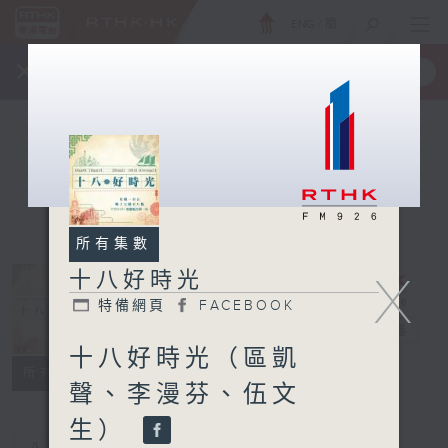
ENG
/
簡
×
全新 RTHK On The Go
取得
一手掌握 RTHK 電台、電視節目
所有集數
X
十八好時光
特備網頁
FACEBOOK
十八好時光
電台直播
十八好時光（區凱
特備網頁
FACEBOOK
所有集數
聲、李漫芬、伍文
生）