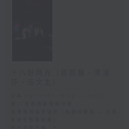
十八好時光（區凱聲、李漫
芬、伍文生）
足本 Full (HKT 19:00 - 20:00)
第27屆香港動漫電玩節
香港濕地保育協會「魚塘四重奏 — 日落
魚塘生態導賞團」
灣仔洪聖古廟 (上)