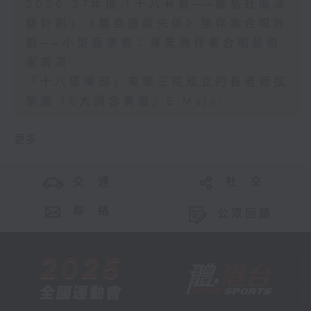
2026-27年度「十八有藝──離島社區演
藝計劃」《離島邊度先係》無伴奏合唱計
劃──小型音樂會：專業無伴奏合唱藝術
家表演
「十八區樂部」東華三院成立的長者管弦
樂團「E大調合奏團」E Major
更多 ...
交 通
社 交
聯 絡
公眾回饋