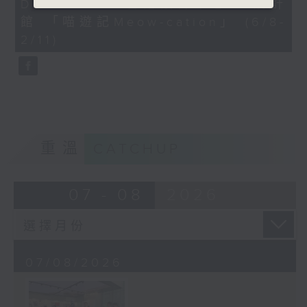
Dreamers x 香港設計中心DX設計
41
seconds
館 「喵遊記Meow-cation」 (6/8-
2/11)
重溫
CATCHUP
07 - 08
2026
07/08/2026