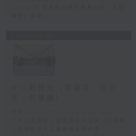
L'ÉCOLE 珠寶藝術學院香港分校《深珊
藏珍》展覽
27/07/2026
十八好時光（李漫芬、伍文
生、何展鵬）
足本 Full (HKT 19:00 - 20:00)
「十八區樂部」嗇色園黃大仙祠《你和義
工有個約會》之暑期親子嗇科學