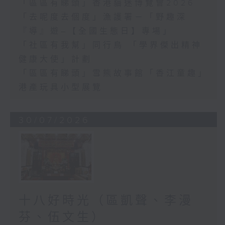
「區區有睇頭」香港貓迷博覽會2026
「去呢度去個度」漁護署－「野趣深
『導』遊–【全國生態日】專場」
「社區有我幫」同行鳥 「學界傑出精神
健康大使」計劃
「區區有睇頭」雪熊故事館「香江童趣」
港產玩具小型展覽
30/07/2026
十八好時光（區凱聲、李漫
芬、伍文生）