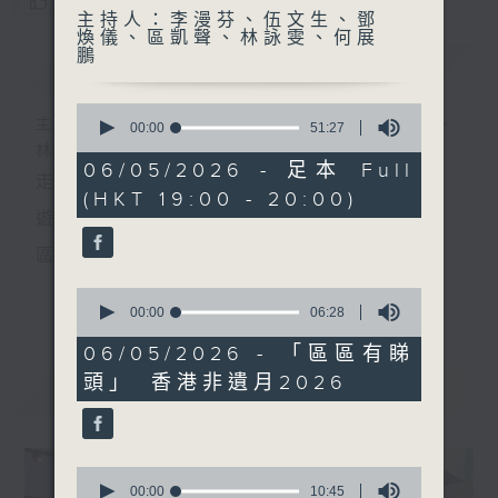
您喜歡這個節目嗎?
主持人：李漫芬、伍文生、鄧
煥儀、區凱聲、林詠雯、何展
鵬
簡介
GIST
0
主持人：李漫芬、伍文生、鄧煥儀、區凱聲、
seconds
00:00
51:27
of
林詠雯、何展鵬
51
06/05/2026 - 足本 Full
走出廣播道、深入十八區
minutes,
(HKT 19:00 - 20:00)
27
seconds
遊歷大街小巷、尋覓美好時光
區區香港、區區寶藏
十八好時光
0
更多...
seconds
00:00
06:28
主持：李漫芬、伍文生、區凱聲、林詠雯、何展鵬
of
6
06/05/2026 - 「區區有睇
監製: 林嘉瑜
minutes,
頭」 ⁠香港非遺月2026
28
最新
LATEST
seconds
**LIKE 及 追蹤FB專頁，緊貼十八好時光
FB:
www.facebook.com/18heartfeltvibes.rthk
0
IG:
instagram.com/18heartfeltvibes.rthk
seconds
00:00
10:45