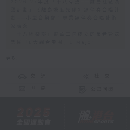
2026-27年度「十八有藝──離島社區演
藝計劃」《離島邊度先係》無伴奏合唱計
劃──小型音樂會：專業無伴奏合唱藝術
家表演
「十八區樂部」東華三院成立的長者管弦
樂團「E大調合奏團」E Major
更多 ...
交 通
社 交
聯 絡
公眾回饋