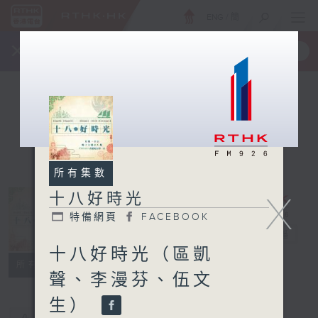
ENG
/
簡
×
全新 RTHK On The Go
取得
一手掌握 RTHK 電台、電視節目
所有集數
X
十八好時光
特備網頁
FACEBOOK
十八好時光
電台直播
十八好時光（區凱
特備網頁
FACEBOOK
所有集數
聲、李漫芬、伍文
生）