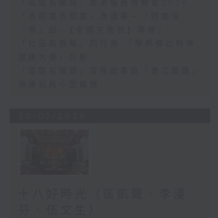
「區區有睇頭」香港貓迷博覽會2026
「去呢度去個度」漁護署－「野趣深
『導』遊–【全國生態日】專場」
「社區有我幫」同行鳥 「學界傑出精神
健康大使」計劃
「區區有睇頭」雪熊故事館「香江童趣」
港產玩具小型展覽
30/07/2026
十八好時光（區凱聲、李漫
芬、伍文生）