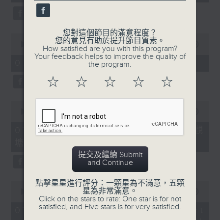
seconds
您對這個節目的滿意程度？
0
您的意見有助於提升節目質素。
seconds
00:00
11:45
How satisfied are you with this program?
of
Your feedback helps to improve the quality of
11
07/08/2026 - 兒童飛龍大使
the program.
minutes,
45
☆
☆
☆
☆
☆
seconds
0
seconds
00:00
15:02
of
15
07/08/2026 - 「遇到好街坊」 觀
minutes,
塘花園大廈重建首批居民入伙
2
seconds
提交及繼續 Submit
and Continue
點擊星星進行評分：一顆星為不滿意，五顆
0
星為非常滿意。
seconds
00:00
09:41
Click on the stars to rate: One star is for not
of
satisfied, and Five stars is for very satisfied.
9
07/08/2026 - 「區區有睇頭」 Art
minutes,