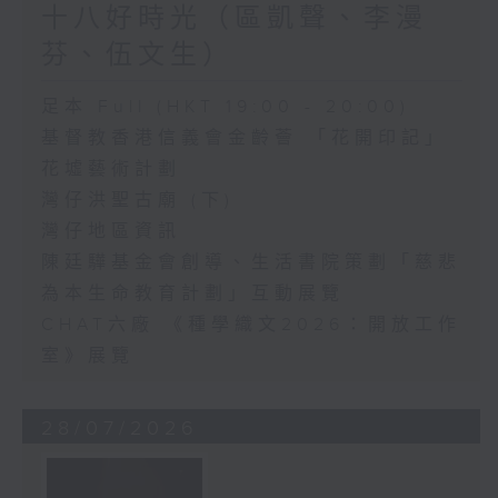
十八好時光（區凱聲、李漫
芬、伍文生）
足本 Full (HKT 19:00 - 20:00)
基督教香港信義會金齡薈 「花開印記」
花墟藝術計劃
灣仔洪聖古廟 (下)
灣仔地區資訊
陳廷驊基金會創導、生活書院策劃「慈悲
為本生命教育計劃」互動展覽
CHAT六廠 《種學織文2026：開放工作
室》展覽
28/07/2026