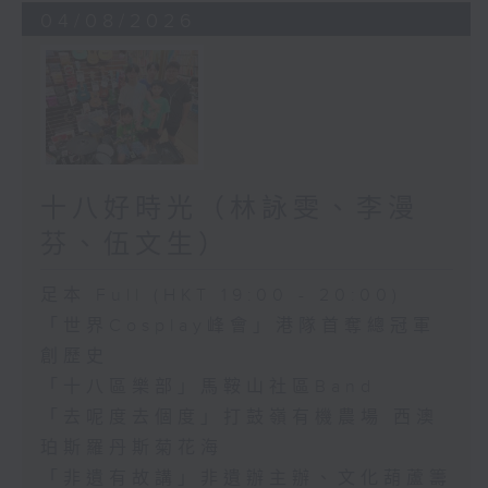
04/08/2026
十八好時光（林詠雯、李漫
芬、伍文生）
足本 Full (HKT 19:00 - 20:00)
「世界Cosplay峰會」港隊首奪總冠軍
創歷史
「十八區樂部」馬鞍山社區Band
「去呢度去個度」打鼓嶺有機農場 西澳
珀斯羅丹斯菊花海
「非遺有故講」非遺辦主辦、文化葫蘆籌