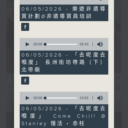
of
10
06/05/2026 - 樂遊非遺導
minutes,
賞計劃@非遺導賞員培訓
45
seconds
0
seconds
00:00
05:43
of
5
06/05/2026 - 「去呢度去
minutes,
嗰度」 長洲街坊帶路（下）
43
seconds
北帝廟
07/08/2026
相片集
十八好時光（區凱聲、李漫
0
芬、伍文生）
seconds
00:00
15:02
0
of
seconds
00:00
55:59
15
06/05/2026 - 「去呢度去
of
minutes,
55
嗰度」 ⁠Come Chill! @
07/08/2026 - 足本 Full (HKT
2
minutes,
seconds
Stanley 慢活 • 赤柱
19:04 - 20:00)
59