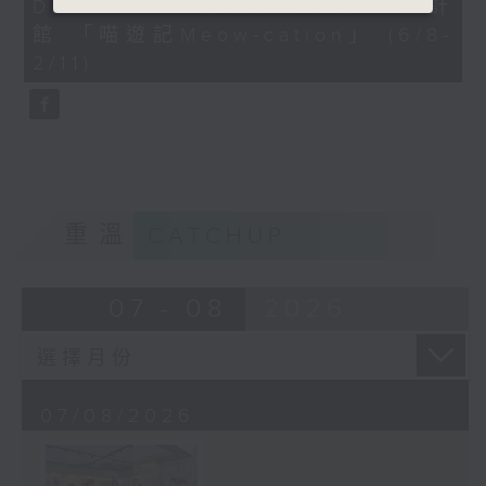
Dreamers x 香港設計中心DX設計
41
seconds
館 「喵遊記Meow-cation」 (6/8-
2/11)
重溫
CATCHUP
07 - 08
2026
07/08/2026