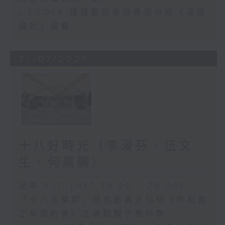
L'ÉCOLE 珠寶藝術學院香港分校《深珊
藏珍》展覽
27/07/2026
十八好時光（李漫芬、伍文
生、何展鵬）
足本 Full (HKT 19:00 - 20:00)
「十八區樂部」嗇色園黃大仙祠《你和義
工有個約會》之暑期親子嗇科學