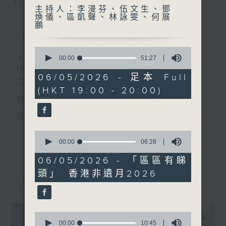
您喜歡這個節目嗎?
主持人：李漫芬、伍文生、鄧
煥儀、區凱聲、林詠雯、何展
鵬
簡介
GIST
0
主持人：李漫芬、伍文生、鄧煥儀、區凱聲、
seconds
00:00
51:27
of
林詠雯、何展鵬
51
06/05/2026 - 足本 Full
走出廣播道、深入十八區
minutes,
(HKT 19:00 - 20:00)
27
seconds
遊歷大街小巷、尋覓美好時光
區區香港、區區寶藏
十八好時光
0
更多...
seconds
00:00
06:28
主持：李漫芬、伍文生、區凱聲、林詠雯、何展鵬
of
6
06/05/2026 - 「區區有睇
監製: 林嘉瑜
minutes,
頭」 ⁠香港非遺月2026
28
最新
LATEST
seconds
**LIKE 及 追蹤FB專頁，緊貼十八好時光
FB:
www.facebook.com/18heartfeltvibes.rthk
0
IG:
instagram.com/18heartfeltvibes.rthk
seconds
00:00
10:45