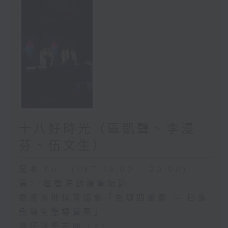
十八好時光（區凱聲、李漫
芬、伍文生）
足本 Full (HKT 19:00 - 20:00)
第27屆香港動漫電玩節
香港濕地保育協會「魚塘四重奏 — 日落
魚塘生態導賞團」
灣仔洪聖古廟 (上)