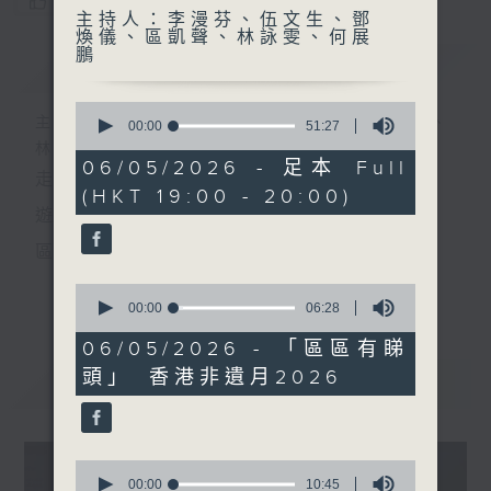
您喜歡這個節目嗎?
主持人：李漫芬、伍文生、鄧
煥儀、區凱聲、林詠雯、何展
鵬
簡介
GIST
0
主持人：李漫芬、伍文生、鄧煥儀、區凱聲、
seconds
00:00
51:27
of
林詠雯、何展鵬
51
06/05/2026 - 足本 Full
走出廣播道、深入十八區
minutes,
(HKT 19:00 - 20:00)
27
seconds
遊歷大街小巷、尋覓美好時光
區區香港、區區寶藏
十八好時光
0
更多...
seconds
00:00
06:28
主持：李漫芬、伍文生、區凱聲、林詠雯、何展鵬
of
6
06/05/2026 - 「區區有睇
製作團隊: 何展鵬、呂德琳、葉嘉兒、羅璟、魚仔
minutes,
頭」 ⁠香港非遺月2026
28
最新
LATEST
seconds
監製: 林嘉瑜
**LIKE 及 追蹤FB專頁，緊貼十八好時光
0
FB:
www.facebook.com/18heartfeltvibes.rthk
seconds
00:00
10:45