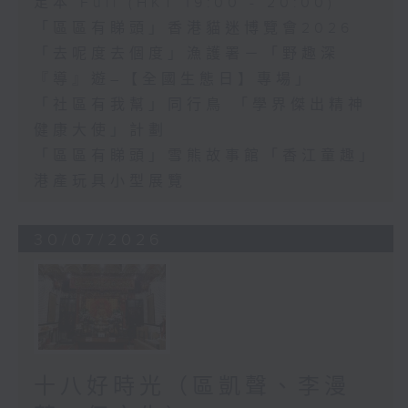
足本 Full (HKT 19:00 - 20:00)
「區區有睇頭」香港貓迷博覽會2026
「去呢度去個度」漁護署－「野趣深
『導』遊–【全國生態日】專場」
「社區有我幫」同行鳥 「學界傑出精神
健康大使」計劃
「區區有睇頭」雪熊故事館「香江童趣」
港產玩具小型展覽
30/07/2026
十八好時光（區凱聲、李漫