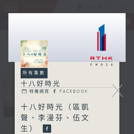
ENG
/
簡
×
全新 RTHK On The Go
取得
一手掌握 RTHK 電台、電視節目
所有集數
十八好時光
X
特備網頁
FACEBOOK
十八好時光
電台直播
十八好時光（區凱
特備網頁
FACEBOOK
所有集數
聲、李漫芬、伍文
生）