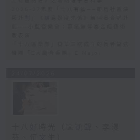
工有個約會》之暑期親子嗇科學
2026-27年度「十八有藝──離島社區演
藝計劃」《離島邊度先係》無伴奏合唱計
劃──小型音樂會：專業無伴奏合唱藝術
家表演
「十八區樂部」東華三院成立的長者管弦
樂團「E大調合奏團」E Major
24/07/2026
十八好時光（區凱聲、李漫
芬、伍文生）