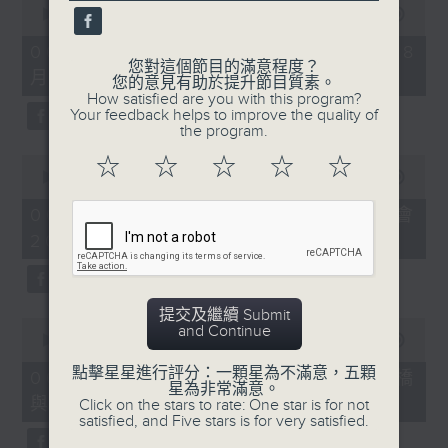
seconds
00:00
09:10
of
9
06/08/2026 - 第36屆美食博覽（8
minutes,
您對這個節目的滿意程度？
月13日起至17日）
10
您的意見有助於提升節目質素。
seconds
How satisfied are you with this program?
Your feedback helps to improve the quality of
the program.
0
☆
☆
☆
☆
☆
seconds
00:00
07:17
of
7
06/08/2026 - 世界Cosplay高峰會
minutes,
2026
17
seconds
提交及繼續 Submit
0
and Continue
seconds
00:00
16:05
of
點擊星星進行評分：一顆星為不滿意，五顆
16
06/08/2026 - 日常好地地-洪水橋
星為非常滿意。
minutes,
與天水圍青年社區共塑計劃 (下)
Click on the stars to rate: One star is for not
5
satisfied, and Five stars is for very satisfied.
seconds