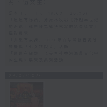
芬、伍文生）
足本 Full (HKT 19:00 - 20:00)
「區區有睇頭」薄鳧林牧場【跨越半世紀
的派遞｜郵差陳為薄扶林寫的影像情書】
攝影展覽
「非遺有故講」2026年白沙灣觀音誕酬
神慶典「七女請觀音」活動
「區區有睇頭」《長春社香港漁農文化中
的生態》展覽及系列活動
29/07/2026