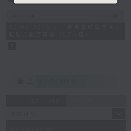
0
seconds
00:00
07:57
of
7
06/08/2026 - 「賽馬會啟藝學苑」
minutes,
藍屋共融導賞團（8月9日）
57
seconds
重溫
CATCHUP
07 - 08
2026
06/08/2026