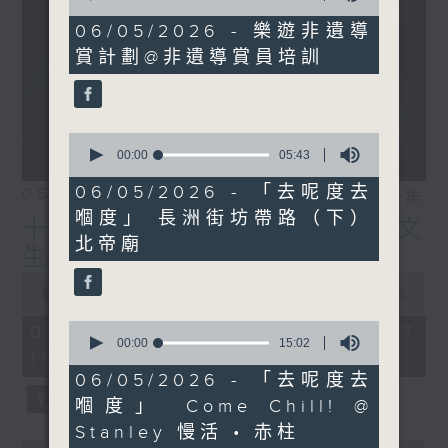
of
IG:
instagram.com/18heartfeltvibes.rthk
10
06/05/2026 - 樂遊非遺導
minutes,
賞計劃@非遺導賞員培訓
45
seconds
0
seconds
00:00
05:43
of
5
06/05/2026 - 「去呢度去
06/08/2026
相片集
minutes,
嗰度」 長洲街坊帶路（下）
43
十八好時光（區凱聲、伍文
seconds
北帝廟
生、何展鵬）
0
seconds
00:00
55:59
of
55
0
06/08/2026 - 足本 Full (HKT
minutes,
seconds
00:00
15:02
19:04 - 20:00)
59
of
seconds
15
06/05/2026 - 「去呢度去
minutes,
嗰度」 ⁠Come Chill! @
2
seconds
Stanley 慢活 • 赤柱
0