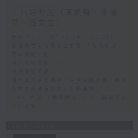
十八好時光（區凱聲、李漫
芬、伍文生）
足本 Full (HKT 19:00 - 20:00)
基督教香港信義會金齡薈 「花開印記」
花墟藝術計劃
灣仔洪聖古廟 (下)
灣仔地區資訊
陳廷驊基金會創導、生活書院策劃「慈悲
為本生命教育計劃」互動展覽
CHAT六廠 《種學織文2026：開放工作
室》展覽
28/07/2026