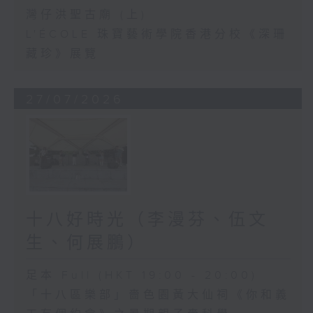
灣仔洪聖古廟 (上)
L'ÉCOLE 珠寶藝術學院香港分校《深珊
藏珍》展覽
27/07/2026
十八好時光（李漫芬、伍文
生、何展鵬）
足本 Full (HKT 19:00 - 20:00)
「十八區樂部」嗇色園黃大仙祠《你和義