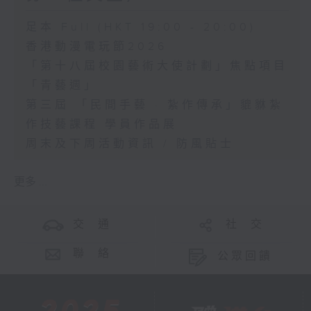
足本 Full (HKT 19:00 - 20:00)
香港動漫電玩節2026
「第十八屆校園藝術大使計劃」焦點項目
「青藝週」
第三屆 「民間手藝 · 紮作傳承」貔貅紮
作技藝課程 學員作品展
周末及下周活動資訊 / 防風貼士
更多 ...
交 通
社 交
聯 絡
公眾回饋