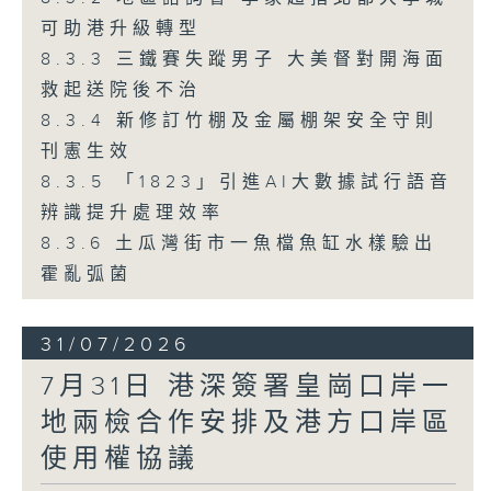
可助港升級轉型
8.3.3 三鐵賽失蹤男子 大美督對開海面
救起送院後不治
8.3.4 新修訂竹棚及金屬棚架安全守則
刊憲生效
8.3.5 「1823」引進AI大數據試行語音
辨識提升處理效率
8.3.6 土瓜灣街市一魚檔魚缸水樣驗出
霍亂弧菌
31/07/2026
7月31日 港深簽署皇崗口岸一
地兩檢合作安排及港方口岸區
使用權協議