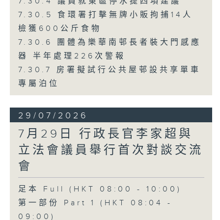
7.30.4 議員就東區停水提四項建議
7.30.5 食環署打擊無牌小販拘捕14人
檢獲600公斤食物
7.30.6 團體為樂華南邨長者裝大門感應
器 半年處理226次警報
7.30.7 房署擬試行公共屋邨設共享單車
專屬泊位
29/07/2026
7月29日 行政長官李家超與
立法會議員舉行首次對談交流
會
足本 Full (HKT 08:00 - 10:00)
第一部份 Part 1 (HKT 08:04 -
09:00)