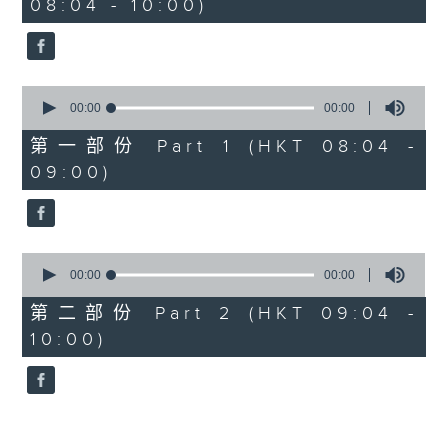
08:04 - 10:00)
0
seconds
00:00
00:00
of
0
第一部份 Part 1 (HKT 08:04 -
seconds
09:00)
0
seconds
00:00
00:00
of
0
第二部份 Part 2 (HKT 09:04 -
seconds
10:00)