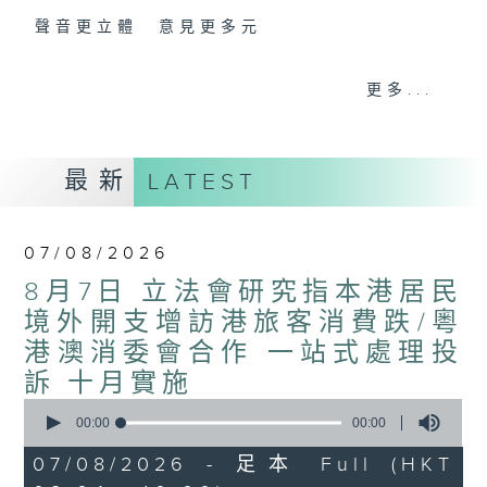
聲音更立體 意見更多元
「千禧年代」鼓勵聽眾及嘉賓作有觀點、有理
更多...
據的意見交流，藉此帶出更多新觀點、新意
見、新角度。透過時事速遞，每日早晨為廣大
聽眾提供最新資訊以迎接新的一天。
最新
LATEST
監製：林嘉瑜
07/08/2026
8月7日 立法會研究指本港居民
境外開支增訪港旅客消費跌/粵
港澳消委會合作 一站式處理投
訴 十月實施
0
seconds
00:00
00:00
of
0
07/08/2026 - 足本 Full (HKT
seconds