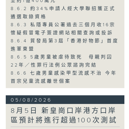
至約1億400萬元
8.6.2 約34%申請人經大學聯招獲正式
遴選取錄資格
8.6.3 私隱專員公署過去三個月收16宗
懷疑假冒電子簽證網站相關查詢或投訴
8.6.4 貿發局第3屆「香港好物節」首度
進軍東盟
8.6.5 5歲男童被虐待致死 母親判囚
22年／性罪行法例公眾諮詢完結
8.6.6 七歲男童感染甲型流感不治 今年
首宗兒童流感離世個案
05/08/2026
8月5日 新皇崗口岸港方口岸
區預計將進行超過100次測試