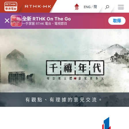
ENG
/
簡
×
全新 RTHK On The Go
取得
一手掌握 RTHK 電台、電視節目
有觀點、有理據的意見交流。