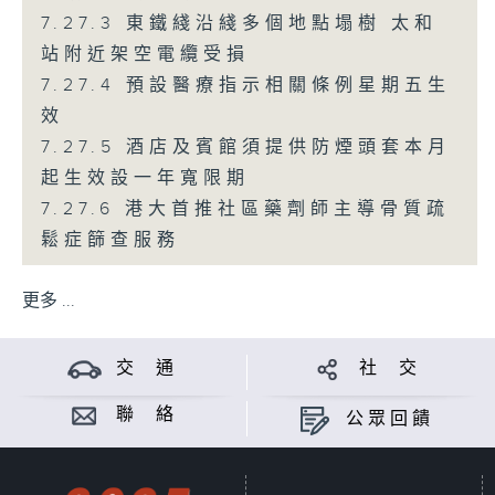
7.27.3 東鐵綫沿綫多個地點塌樹 太和
站附近架空電纜受損
7.27.4 預設醫療指示相關條例星期五生
效
7.27.5 酒店及賓館須提供防煙頭套本月
起生效設一年寬限期
7.27.6 港大首推社區藥劑師主導骨質疏
鬆症篩查服務
更多 ...
交 通
社 交
聯 絡
公眾回饋