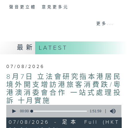
聲音更立體 意見更多元
「千禧年代」鼓勵聽眾及嘉賓作有觀點、有理
更多...
據的意見交流，藉此帶出更多新觀點、新意
見、新角度。透過時事速遞，每日早晨為廣大
聽眾提供最新資訊以迎接新的一天。
最新
LATEST
監製：林嘉瑜
07/08/2026
8月7日 立法會研究指本港居民
境外開支增訪港旅客消費跌/粵
港澳消委會合作 一站式處理投
訴 十月實施
0
seconds
00:00
1:51:59
of
1
07/08/2026 - 足本 Full (HKT
hour,