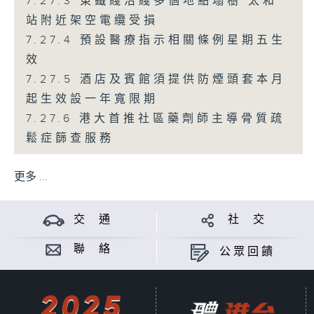
7.27.3 東鐵綫沿綫多個地點塌樹 太和
站附近架空電纜受損
7.27.4 預設醫療指示相關條例星期五生
效
7.27.5 酒店及賓館須提供防煙頭套本月
起生效設一年寬限期
7.27.6 港大首推社區藥劑師主導骨質疏
鬆症篩查服務
更多 ...
交 通
社 交
聯 絡
公眾回饋