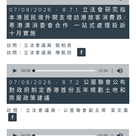
of
29
07/08/2026 - 8.7.1 立法會研究指
minutes,
本港居民境外開支增訪港旅客消費跌/
37
seconds
粵港澳消委會合作 一站式處理投訴
十月實施
訪問：立法會議員 姚柏良
訪問：立法會議員 陳凱欣
0
seconds
00:00
15:34
of
15
07/08/2026 - 8.7.2 公屋聯會公布
minutes,
對政府制定香港首份五年規劃土地和
34
seconds
房屋政策建議
訪問：立法會議員、公屋聯會副主席 梁文廣
0
seconds
00:00
07:46