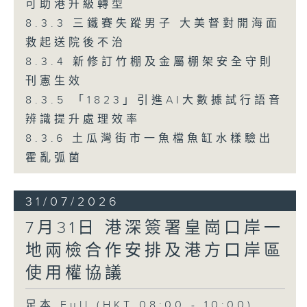
可助港升級轉型
8.3.3 三鐵賽失蹤男子 大美督對開海面
救起送院後不治
8.3.4 新修訂竹棚及金屬棚架安全守則
刊憲生效
8.3.5 「1823」引進AI大數據試行語音
辨識提升處理效率
8.3.6 土瓜灣街市一魚檔魚缸水樣驗出
霍亂弧菌
31/07/2026
7月31日 港深簽署皇崗口岸一
地兩檢合作安排及港方口岸區
使用權協議
足本 Full (HKT 08:00 - 10:00)