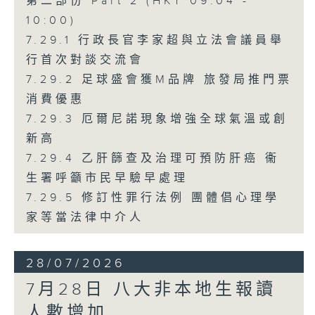
第二部份 Part 2 (HKT 09:04 -
10:00)
7.29.1 行政長官李家超與立法會議員舉
行首次對談交流會
7.29.2 足球盛會獲M品牌 旅發局推門票
消費優惠
7.29.3 厄爾尼諾現象增強全球氣溫或創
新高
7.29.4 乙肝篩查及治理可預防肝癌 衞
生署呼籲市民早驗早處理
7.29.5 修訂性罪行法例 團體倡心理學
家等當法律中介人
28/07/2026
7月28日 八大非本地生報讀
人數增加