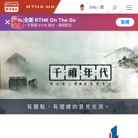
ENG
/
簡
×
全新 RTHK On The Go
取得
一手掌握 RTHK 電台、電視節目
有觀點、有理據的意見交流。