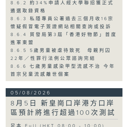
8.6.2 約34%申請人經大學聯招獲正式
遴選取錄資格
8.6.3 私隱專員公署過去三個月收16宗
懷疑假冒電子簽證網站相關查詢或投訴
8.6.4 貿發局第3屆「香港好物節」首度
進軍東盟
8.6.5 5歲男童被虐待致死 母親判囚
22年／性罪行法例公眾諮詢完結
8.6.6 七歲男童感染甲型流感不治 今年
首宗兒童流感離世個案
05/08/2026
8月5日 新皇崗口岸港方口岸
區預計將進行超過100次測試
足本 Full (HKT 08:00 - 10:00)