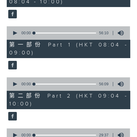
08:04 - 10:00)
51
minutes,
59
seconds
0
seconds
00:00
56:10
of
56
第一部份 Part 1 (HKT 08:04 -
minutes,
09:00)
10
seconds
0
seconds
00:00
56:09
of
56
第二部份 Part 2 (HKT 09:04 -
minutes,
10:00)
9
seconds
0
seconds
00:00
29:37