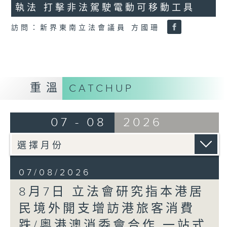
執法 打擊非法駕駛電動可移動工具
18
seconds
訪問：新界東南立法會議員 方國珊
重溫
CATCHUP
07 - 08
2026
07/08/2026
8月7日 立法會研究指本港居
民境外開支增訪港旅客消費
跌/粵港澳消委會合作 一站式