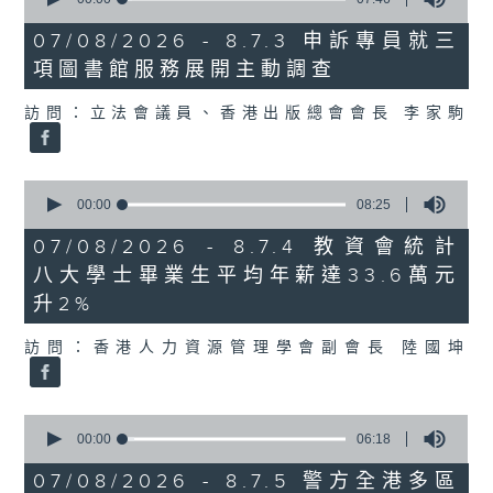
of
7
07/08/2026 - 8.7.3 申訴專員就三
minutes,
項圖書館服務展開主動調查
46
seconds
訪問：立法會議員、香港出版總會會長 李家駒
0
seconds
00:00
08:25
of
8
07/08/2026 - 8.7.4 教資會統計
minutes,
八大學士畢業生平均年薪達33.6萬元
25
seconds
升2%
訪問：香港人力資源管理學會副會長 陸國坤
0
seconds
00:00
06:18
of
6
07/08/2026 - 8.7.5 警方全港多區
minutes,