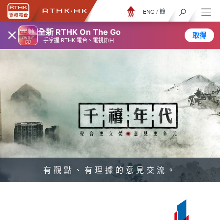
ENG
/
簡
×
全新 RTHK On The Go
取得
一手掌握 RTHK 電台、電視節目
有觀點、有理據的意見交流。