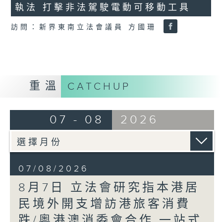
執法 打擊非法駕駛電動可移動工具
18
seconds
訪問：新界東南立法會議員 方國珊
重溫
CATCHUP
07 - 08
2026
07/08/2026
8月7日 立法會研究指本港居
民境外開支增訪港旅客消費
跌/粵港澳消委會合作 一站式