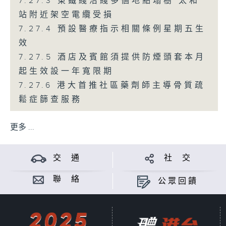
7.27.3 東鐵綫沿綫多個地點塌樹 太和
站附近架空電纜受損
7.27.4 預設醫療指示相關條例星期五生
效
7.27.5 酒店及賓館須提供防煙頭套本月
起生效設一年寬限期
7.27.6 港大首推社區藥劑師主導骨質疏
鬆症篩查服務
更多 ...
交 通
社 交
聯 絡
公眾回饋