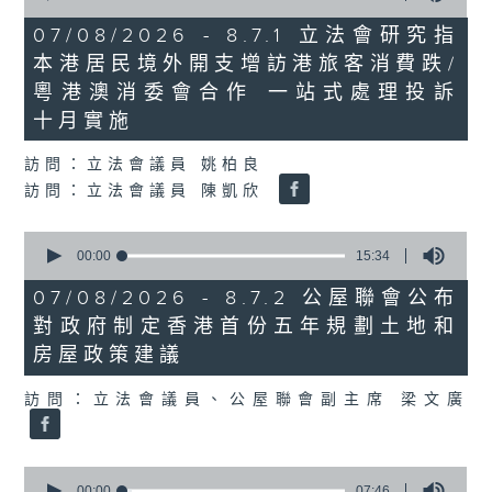
of
29
07/08/2026 - 8.7.1 立法會研究指
minutes,
本港居民境外開支增訪港旅客消費跌/
37
seconds
粵港澳消委會合作 一站式處理投訴
十月實施
訪問：立法會議員 姚柏良
訪問：立法會議員 陳凱欣
0
seconds
00:00
15:34
of
15
07/08/2026 - 8.7.2 公屋聯會公布
minutes,
對政府制定香港首份五年規劃土地和
34
seconds
房屋政策建議
訪問：立法會議員、公屋聯會副主席 梁文廣
0
seconds
00:00
07:46