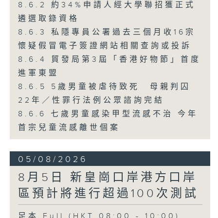
8.6.2 約34%申請人經大學聯招獲正式
遴選取錄資格
8.6.3 私隱專員公署過去三個月收16宗
懷疑假冒電子簽證網站相關查詢或投訴
8.6.4 貿發局第3屆「香港好物節」首度
進軍東盟
8.6.5 5歲男童被虐待致死 母親判囚
22年／性罪行法例公眾諮詢完結
8.6.6 七歲男童感染甲型流感不治 今年
首宗兒童流感離世個案
05/08/2026
8月5日 新皇崗口岸港方口岸
區預計將進行超過100次測試
足本 Full (HKT 08:00 - 10:00)