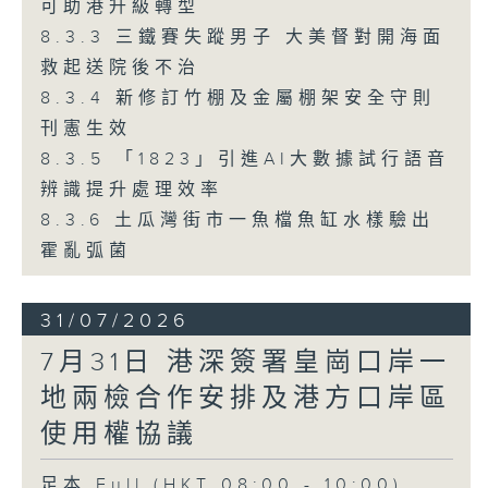
可助港升級轉型
8.3.3 三鐵賽失蹤男子 大美督對開海面
救起送院後不治
8.3.4 新修訂竹棚及金屬棚架安全守則
刊憲生效
8.3.5 「1823」引進AI大數據試行語音
辨識提升處理效率
8.3.6 土瓜灣街市一魚檔魚缸水樣驗出
霍亂弧菌
31/07/2026
7月31日 港深簽署皇崗口岸一
地兩檢合作安排及港方口岸區
使用權協議
足本 Full (HKT 08:00 - 10:00)