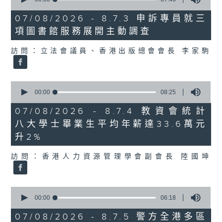
of
7
07/08/2026 - 8.7.3 申訴專員就三
minutes,
項圖書館服務展開主動調查
46
seconds
訪問：立法會議員、香港出版總會會長 李家駒
0
seconds
00:00
08:25
of
8
07/08/2026 - 8.7.4 教資會統計
minutes,
八大學士畢業生平均年薪達33.6萬元
25
seconds
升2%
訪問：香港人力資源管理學會副會長 陸國坤
0
seconds
00:00
06:18
of
6
07/08/2026 - 8.7.5 警方全港多區
minutes,