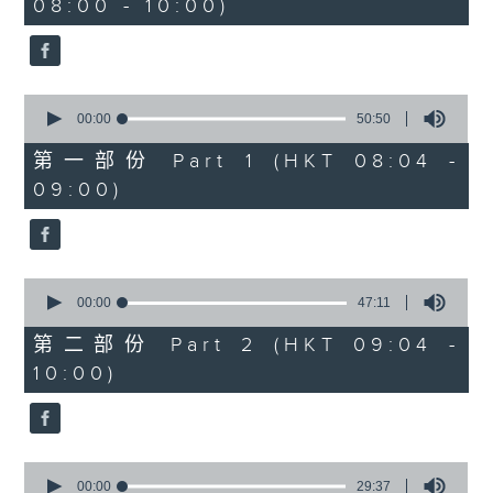
08:00 - 10:00)
37
minutes,
51
seconds
0
seconds
00:00
50:50
of
50
第一部份 Part 1 (HKT 08:04 -
minutes,
09:00)
50
seconds
0
seconds
00:00
47:11
of
47
第二部份 Part 2 (HKT 09:04 -
minutes,
10:00)
11
seconds
0
seconds
00:00
29:37