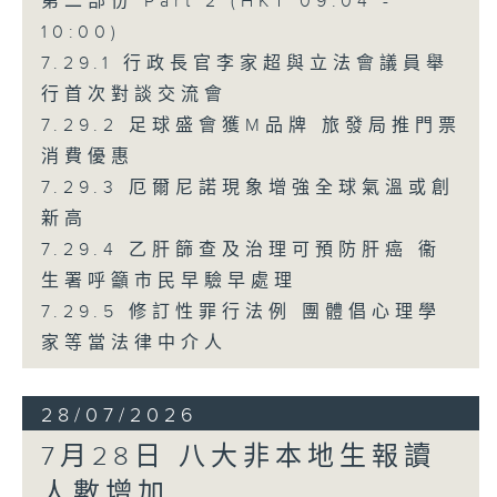
第二部份 Part 2 (HKT 09:04 -
10:00)
7.29.1 行政長官李家超與立法會議員舉
行首次對談交流會
7.29.2 足球盛會獲M品牌 旅發局推門票
消費優惠
7.29.3 厄爾尼諾現象增強全球氣溫或創
新高
7.29.4 乙肝篩查及治理可預防肝癌 衞
生署呼籲市民早驗早處理
7.29.5 修訂性罪行法例 團體倡心理學
家等當法律中介人
28/07/2026
7月28日 八大非本地生報讀
人數增加