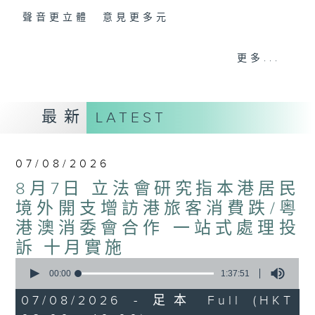
聲音更立體 意見更多元
「千禧年代」鼓勵聽眾及嘉賓作有觀點、有理
更多...
據的意見交流，藉此帶出更多新觀點、新意
見、新角度。透過時事速遞，每日早晨為廣大
聽眾提供最新資訊以迎接新的一天。
最新
LATEST
監製：林嘉瑜
07/08/2026
8月7日 立法會研究指本港居民
境外開支增訪港旅客消費跌/粵
港澳消委會合作 一站式處理投
訴 十月實施
0
seconds
00:00
1:37:51
of
1
07/08/2026 - 足本 Full (HKT
hour,