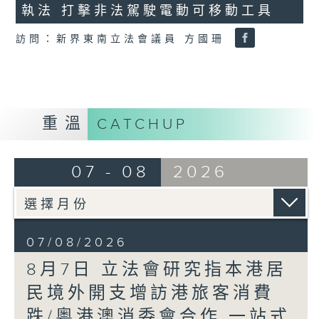
執法 打擊非法駕駛電動可移動工具
18
seconds
訪問：新界東南立法會議員 方國珊
重溫
CATCHUP
07 - 08
2026
07/08/2026
8月7日 立法會研究指本港居
民境外開支增訪港旅客消費
跌/粵港澳消委會合作 一站式