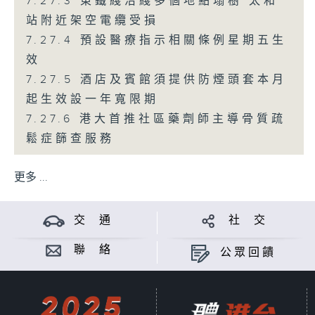
7.27.3 東鐵綫沿綫多個地點塌樹 太和
站附近架空電纜受損
7.27.4 預設醫療指示相關條例星期五生
效
7.27.5 酒店及賓館須提供防煙頭套本月
起生效設一年寬限期
7.27.6 港大首推社區藥劑師主導骨質疏
鬆症篩查服務
更多 ...
交 通
社 交
聯 絡
公眾回饋