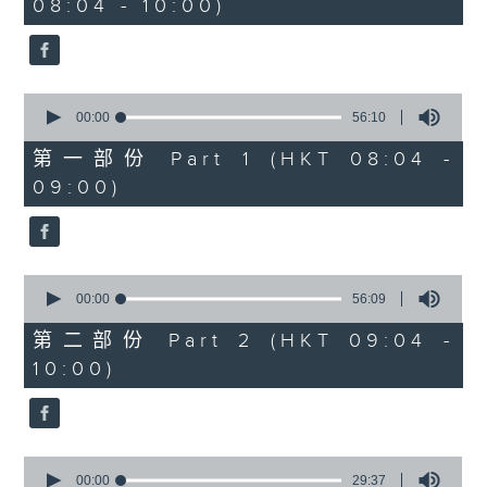
08:04 - 10:00)
51
minutes,
59
seconds
0
seconds
00:00
56:10
of
56
第一部份 Part 1 (HKT 08:04 -
minutes,
09:00)
10
seconds
0
seconds
00:00
56:09
of
56
第二部份 Part 2 (HKT 09:04 -
minutes,
10:00)
9
seconds
0
seconds
00:00
29:37