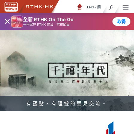
ENG
/
簡
×
全新 RTHK On The Go
取得
一手掌握 RTHK 電台、電視節目
有觀點、有理據的意見交流。