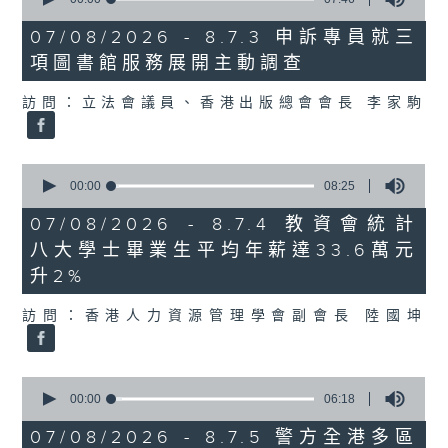
of
7
07/08/2026 - 8.7.3 申訴專員就三
minutes,
項圖書館服務展開主動調查
46
seconds
訪問：立法會議員、香港出版總會會長 李家駒
0
seconds
00:00
08:25
of
8
07/08/2026 - 8.7.4 教資會統計
minutes,
八大學士畢業生平均年薪達33.6萬元
25
seconds
升2%
訪問：香港人力資源管理學會副會長 陸國坤
0
seconds
00:00
06:18
of
6
07/08/2026 - 8.7.5 警方全港多區
minutes,