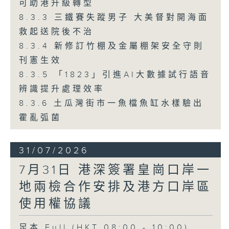
可助港升級轉型
8.3.3 三鐵賽失蹤男子 大美督對開海面
救起送院後不治
8.3.4 新修訂竹棚及金屬棚架安全守則
刊憲生效
8.3.5 「1823」引進AI大數據試行語音
辨識提升處理效率
8.3.6 土瓜灣街市一魚檔魚缸水樣驗出
霍亂弧菌
31/07/2026
7月31日 港深簽署皇崗口岸一
地兩檢合作安排及港方口岸區
使用權協議
足本 Full (HKT 08:00 - 10:00)