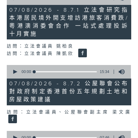
of
29
07/08/2026 - 8.7.1 立法會研究指
minutes,
本港居民境外開支增訪港旅客消費跌/
37
seconds
粵港澳消委會合作 一站式處理投訴
十月實施
訪問：立法會議員 姚柏良
訪問：立法會議員 陳凱欣
0
seconds
00:00
15:34
of
15
07/08/2026 - 8.7.2 公屋聯會公布
minutes,
對政府制定香港首份五年規劃土地和
34
seconds
房屋政策建議
訪問：立法會議員、公屋聯會副主席 梁文廣
0
seconds
00:00
07:46