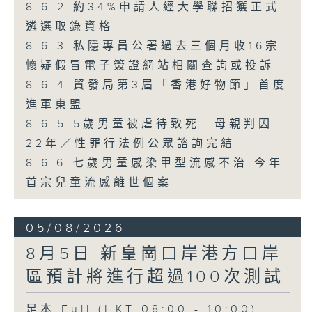
8.6.2 約34%申請人經大學聯招獲正式
遴選取錄資格
8.6.3 私隱專員公署過去三個月收16宗
懷疑假冒電子簽證網站相關查詢或投訴
8.6.4 貿發局第3屆「香港好物節」首度
進軍東盟
8.6.5 5歲男童被虐待致死 母親判囚
22年／性罪行法例公眾諮詢完結
8.6.6 七歲男童感染甲型流感不治 今年
首宗兒童流感離世個案
05/08/2026
8月5日 新皇崗口岸港方口岸
區預計將進行超過100次測試
足本 Full (HKT 08:00 - 10:00)