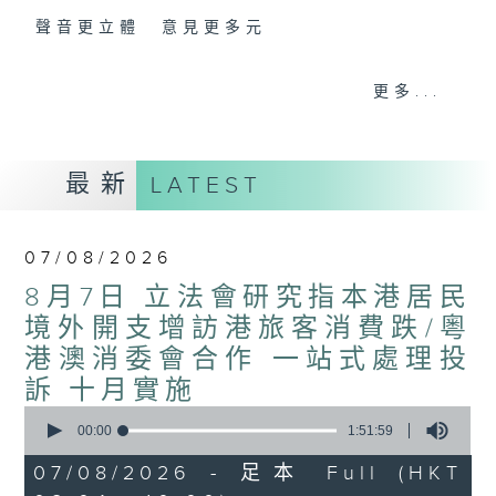
聲音更立體 意見更多元
「千禧年代」鼓勵聽眾及嘉賓作有觀點、有理
更多...
據的意見交流，藉此帶出更多新觀點、新意
見、新角度。透過時事速遞，每日早晨為廣大
聽眾提供最新資訊以迎接新的一天。
最新
LATEST
監製：林嘉瑜
07/08/2026
8月7日 立法會研究指本港居民
境外開支增訪港旅客消費跌/粵
港澳消委會合作 一站式處理投
訴 十月實施
0
seconds
00:00
1:51:59
of
1
07/08/2026 - 足本 Full (HKT
hour,