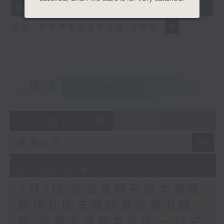
執法 打擊非法駕駛電動可移動工具
18
seconds
訪問：新界東南立法會議員 方國珊
重溫
CATCHUP
07 - 08
2026
07/08/2026
8月7日 立法會研究指本港居
民境外開支增訪港旅客消費
跌/粵港澳消委會合作 一站式