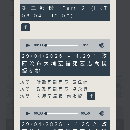
星期一至五
of
45
第二部份 Part 2 (HKT
minutes,
聲音更立體 意見更多元
09:04 - 10:00)
47
seconds
更多...
「千禧年代」鼓勵聽眾及嘉賓作有觀點、有理
據的意見交流，藉此帶出更多新觀點、新意
0
見、新角度。透過時事速遞，每日早晨為廣大
seconds
00:00
19:21
最新
LATEST
聽眾提供最新資訊以迎接新的一天。
of
19
29/04/2026 - 4.29.1 政
minutes,
監製：林嘉瑜
府公布大埔宏福苑宏志閣後
21
07/08/2026
seconds
續安排
8月7日 立法會研究指本港居民
訪問：財政司副司長 黃偉綸
境外開支增訪港旅客消費跌/粵
訪問：政務司副司長 卓永興
港澳消委會合作 一站式處理投
訪問：房屋局局長 何永賢
訴 十月實施
0
0
seconds
00:00
1:37:51
seconds
00:00
09:59
of
of
1
9
07/08/2026 - 足本 Full (HKT
29/04/2026 - 4.29.2 政
hour,
minutes,