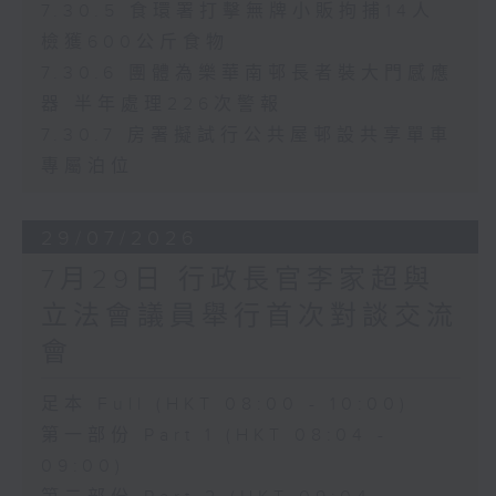
7.30.5 食環署打擊無牌小販拘捕14人
檢獲600公斤食物
7.30.6 團體為樂華南邨長者裝大門感應
器 半年處理226次警報
7.30.7 房署擬試行公共屋邨設共享單車
專屬泊位
29/07/2026
7月29日 行政長官李家超與
立法會議員舉行首次對談交流
會
足本 Full (HKT 08:00 - 10:00)
第一部份 Part 1 (HKT 08:04 -
09:00)