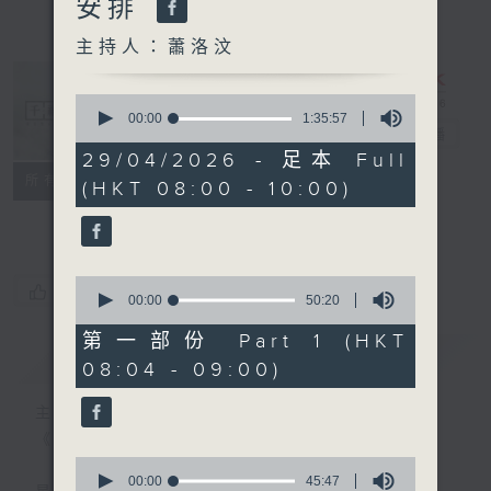
安排
主持人：蕭洛汶
0
seconds
00:00
1:35:57
千禧年代
電台直播
of
1
29/04/2026 - 足本 Full
hour,
特備網頁
PODCASTS
所有集數
(HKT 08:00 - 10:00)
35
minutes,
FACEBOOK
57
seconds
0
您喜歡這個節目嗎?
seconds
00:00
50:20
of
50
第一部份 Part 1 (HKT
minutes,
簡介
GIST
08:04 - 09:00)
20
seconds
主持人：蕭洛汶
《千禧年代》
0
seconds
00:00
45:47