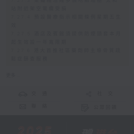
7.27.3 東鐵綫沿綫多個地點塌樹 太和
站附近架空電纜受損
7.27.4 預設醫療指示相關條例星期五生
效
7.27.5 酒店及賓館須提供防煙頭套本月
起生效設一年寬限期
7.27.6 港大首推社區藥劑師主導骨質疏
鬆症篩查服務
更多 ...
交 通
社 交
聯 絡
公眾回饋