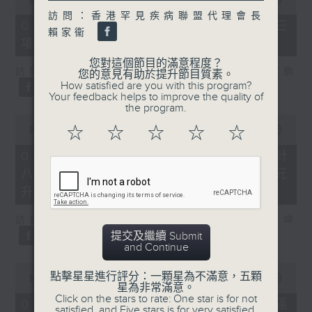
of
訪問：香港罕見疾病聯盟代理會長
7
07/08/2026 - 8.7.3 申訴專員就三
minutes,
賴家衞
項圖書館服務展開主動調查
46
seconds
您對這個節目的滿意程度？
訪問：立法會議員、香港出版總會會長 李家駒
您的意見有助於提升節目質素。
How satisfied are you with this program?
Your feedback helps to improve the quality of
the program.
0
seconds
☆
☆
☆
☆
☆
00:00
08:25
of
8
07/08/2026 - 8.7.4 教資會統計
minutes,
八大學士畢業生平均年薪達33.6萬元
25
seconds
升2%
訪問：香港人力資源管理學會副會長 陸國坤
提交及繼續 Submit
and Continue
0
點擊星星進行評分：一顆星為不滿意，五顆
seconds
00:00
06:18
星為非常滿意。
of
Click on the stars to rate: One star is for not
6
07/08/2026 - 8.7.5 警方全港多區
satisfied, and Five stars is for very satisfied.
minutes,