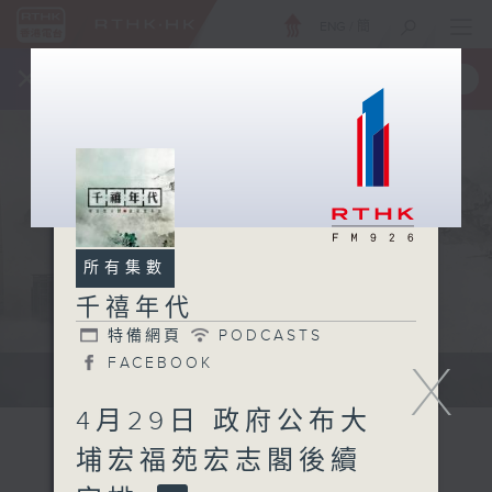
ENG
/
簡
×
全新 RTHK On The Go
取得
一手掌握 RTHK 電台、電視節目
所有集數
千禧年代
特備網頁
PODCASTS
X
FACEBOOK
有觀點、有理據的意見交流。
4月29日 政府公布大
埔宏福苑宏志閣後續