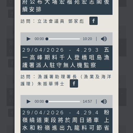
08:00 - 10:00)
府公布大埔宏福苑宏志閣後
37
59
minutes,
seconds
續安排
51
seconds
訪問：立法會議員 鄧家彪
0
seconds
00:00
50:50
0
of
seconds
00:00
10:20
50
第一部份 Part 1 (HKT 08:04 -
of
minutes,
10
29/04/2026 - 4.29.3 五
09:00)
50
minutes,
seconds
一高峰期料千人登橋咀島漁
20
seconds
護署派人駐守無人機監察
訪問：漁護署助理署長（漁業及海洋
0
seconds
00:00
47:11
護理）朱振華博士
of
47
第二部份 Part 2 (HKT 09:04 -
minutes,
0
10:00)
11
seconds
00:00
14:57
seconds
of
14
29/04/2026 - 4.29.4 粉
minutes,
嶺繞道東段將於周日通車 上
57
seconds
0
水和粉嶺進出九龍料可節省
seconds
00:00
29:37