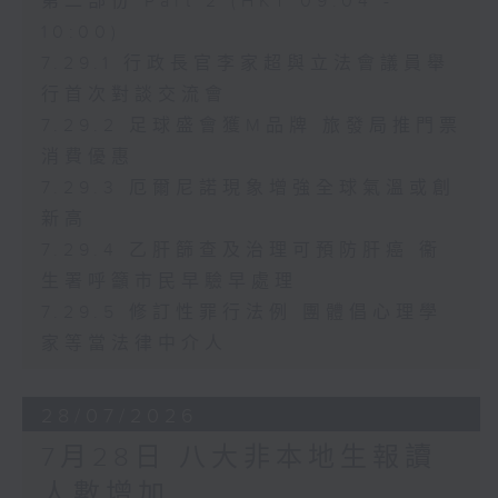
第二部份 Part 2 (HKT 09:04 -
10:00)
7.29.1 行政長官李家超與立法會議員舉
行首次對談交流會
7.29.2 足球盛會獲M品牌 旅發局推門票
消費優惠
7.29.3 厄爾尼諾現象增強全球氣溫或創
新高
7.29.4 乙肝篩查及治理可預防肝癌 衞
生署呼籲市民早驗早處理
7.29.5 修訂性罪行法例 團體倡心理學
家等當法律中介人
28/07/2026
7月28日 八大非本地生報讀
人數增加