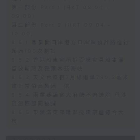
第一部份 Part 1 (HKT 08:04 -
09:00)
第二部份 Part 2 (HKT 09:04 -
10:00)
8.5.1 新皇崗口岸港方口岸區預計將進行
超過100次測試
8.5.2 香港船東會稱近百艘會員船隻滯
留波斯灣及霍爾木茲海峽
8.5.3 天文台錄得7月總雨量790.3毫米
較正常值高超過一倍
8.5.4 兩童疑誤食大麻糖不適送院 母涉
疏忽照顧同被捕
8.5.5 東涌滿東邨毗鄰擬建康體綜合大
樓