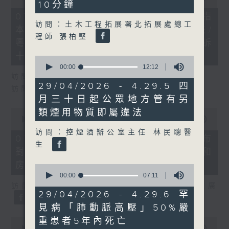
10分鐘
of
29
07/08/2026 - 8.7.1 立法會研究指
minutes,
訪問：土木工程拓展署北拓展處總工
本港居民境外開支增訪港旅客消費跌/
37
程師 張柏堅
seconds
粵港澳消委會合作 一站式處理投訴
十月實施
0
seconds
00:00
12:12
of
訪問：立法會議員 姚柏良
12
29/04/2026 - 4.29.5 四
訪問：立法會議員 陳凱欣
minutes,
月三十日起公眾地方管有另
12
seconds
0
類煙用物質即屬違法
seconds
00:00
15:34
of
訪問：控煙酒辦公室主任 林民聰醫
15
07/08/2026 - 8.7.2 公屋聯會公布
minutes,
生
對政府制定香港首份五年規劃土地和
34
seconds
房屋政策建議
0
seconds
00:00
07:11
of
訪問：立法會議員、公屋聯會副主席 梁文廣
7
29/04/2026 - 4.29.6 罕
minutes,
見病「肺動脈高壓」50%嚴
11
seconds
重患者5年內死亡
0
seconds
00:00
07:46