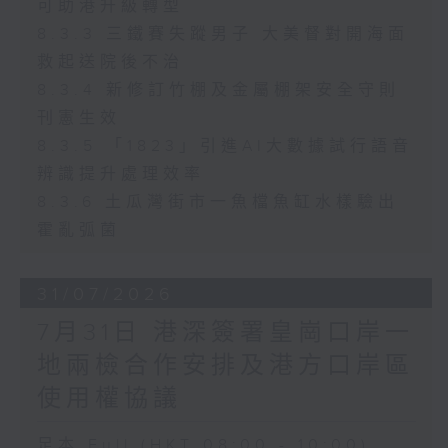
可助港升級轉型
8.3.3 三鐵賽失蹤男子 大美督對開海面
救起送院後不治
8.3.4 新修訂竹棚及金屬棚架安全守則
刊憲生效
8.3.5 「1823」引進AI大數據試行語音
辨識提升處理效率
8.3.6 土瓜灣街市一魚檔魚缸水樣驗出
霍亂弧菌
31/07/2026
7月31日 港深簽署皇崗口岸一
地兩檢合作安排及港方口岸區
使用權協議
足本 Full (HKT 08:00 - 10:00)