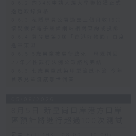
8.6.2 約34%申請人經大學聯招獲正式
遴選取錄資格
8.6.3 私隱專員公署過去三個月收16宗
懷疑假冒電子簽證網站相關查詢或投訴
8.6.4 貿發局第3屆「香港好物節」首度
進軍東盟
8.6.5 5歲男童被虐待致死 母親判囚
22年／性罪行法例公眾諮詢完結
8.6.6 七歲男童感染甲型流感不治 今年
首宗兒童流感離世個案
05/08/2026
8月5日 新皇崗口岸港方口岸
區預計將進行超過100次測試
足本 Full (HKT 08:00 - 10:00)