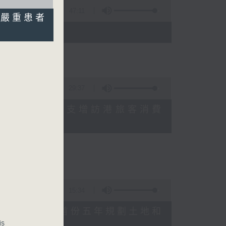
47:11
0%嚴重患者
)
29:37
研究指本港居民境外開支增訪港旅客消費
十月實施
15:34
公布對政府制定香港首份五年規劃土地和
is