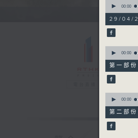
0
seconds
00:00
of
1
29/04/
hour,
35
minutes,
57
seconds
90%
0
seconds
00:00
of
50
第一部份 P
minutes,
20
seconds
90%
電台直播
0
seconds
00:00
of
45
第二部份 P
minutes,
47
seconds
90%