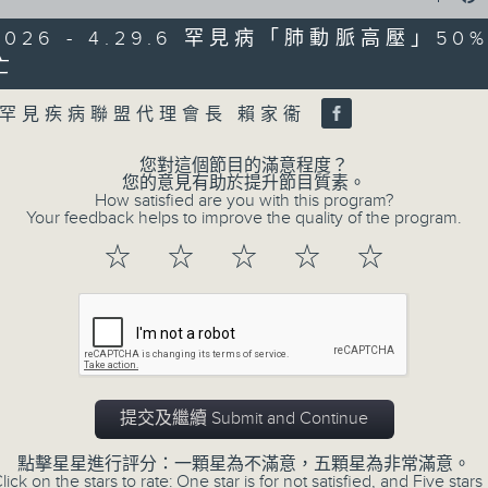
0
seconds
00:00
/2026 - 4.29.6 罕見病「肺動脈高壓」5
of
47
亡
第二部份 Part 2 (HKT 09:04 - 10:00
minutes,
Volume
11
seconds
Volume
罕見疾病聯盟代理會長 賴家衞
90%
您對這個節目的滿意程度？
0
您的意見有助於提升節目質素。
seconds
00:00
How satisfied are you with this program?
of
Your feedback helps to improve the quality of the program.
29
07/08/2026 - 8.7.1 立法會
minutes,
☆
☆
☆
☆
☆
37
跌/粵港澳消委會合作 一站式處理投訴 
seconds
Volume
90%
訪問：立法會議員 姚柏良
訪問：立法會議員 陳凱欣
0
seconds
00:00
提交及繼續 Submit and Continue
of
15
07/08/2026 - 8.7.2 公屋聯會
點擊星星進行評分：一顆星為不滿意，五顆星為非常滿意。
minutes,
lick on the stars to rate: One star is for not satisfied, and Five stars 
34
房屋政策建議