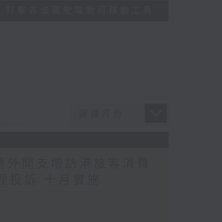
多區執法 打擊非法駕駛電動可移動工具
民境外開支增訪港旅客消費
理投訴 十月實施