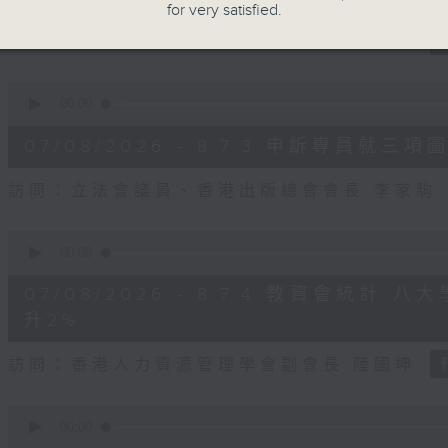
for very satisfied.
seconds
Volume
90%
訪問：立法會議員、公屋聯會副主席 梁文廣
0
seconds
00:00
of
7
07/08/2026 - 8.7.3 申訴專員
minutes,
46
seconds
Volume
訪問：立法會議員、香港出版總會會長 李家駒
90%
0
seconds
00:00
of
8
07/08/2026 - 8.7.4 教資會統計
minutes,
25
升2%
seconds
Volume
90%
訪問：香港人力資源管理學會副會長 陸國坤
0
seconds
00:00
of