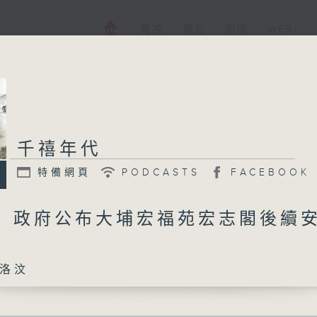
電視
電台
新聞
WEB+
千禧年代
特備網頁
PODCASTS
FACEBOOK
9日 政府公布大埔宏福苑宏志閣後續
洛汶