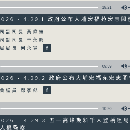
19:21
星期一至五
/2026 - 4.29.1 政府公布大埔宏福苑宏志
聲音更立體 意見更多元
Volume
司副司長 黃偉綸
司副司長 卓永興
「千禧年代」鼓勵聽眾及嘉賓作有觀點、有
局局長 何永賢
新意見、新角度。透過時事速遞，每日早晨
天。
09:59
監製：林嘉瑜
/2026 - 4.29.2 政府公布大埔宏福苑宏
Volume
會議員 鄧家彪
10:20
/2026 - 4.29.3 五一高峰期料千人登橋
人機監察