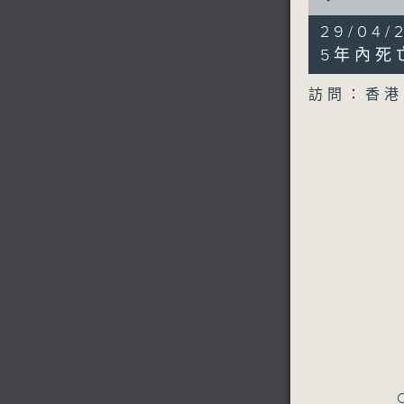
of
7
29/04
minutes,
11
5年內死
seconds
90%
訪問：香港
C