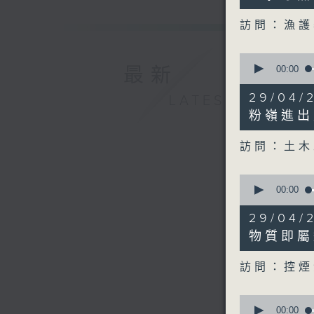
seconds
90%
訪問：漁
0
seconds
00:00
最新
of
14
29/04
LATEST
minutes,
57
粉嶺進出
seconds
90%
訪問：土木
0
seconds
00:00
of
12
29/04
minutes,
12
物質即屬
seconds
90%
訪問：控煙
0
seconds
00:00