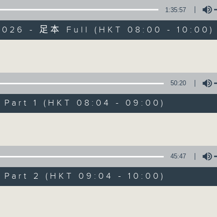
1:35:57
有觀點、有理據的意見交流。
2026 - 足本 Full (HKT 08:00 - 10:00)
Volume
50:20
千禧年代
art 1 (HKT 08:04 - 09:00)
特備網頁
PODCASTS
所有集數
Volume
您喜歡這個節目嗎?
45:47
art 2 (HKT 09:04 - 10:00)
主持人：蕭洛汶
Volume
《千禧年代》