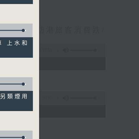
境外開支增訪港旅客消費跌/
 十月實施
通車 上水和
1:37:51
 - 10:00)
管有另類煙用
50:50
)