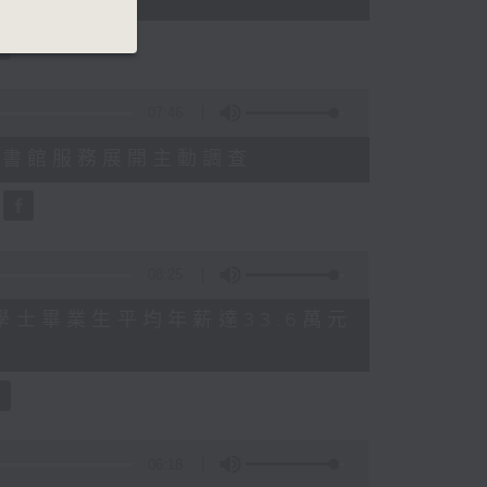
07:46
就三項圖書館服務展開主動調查
08:25
 八大學士畢業生平均年薪達33.6萬元
06:18