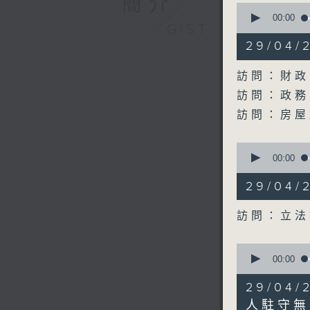
簡介
0
seconds
00:00
GIST
of
19
29/04
minutes,
21
seconds
訪問：財政
90%
訪問：政務
訪問：房屋
0
seconds
00:00
of
9
29/04
minutes,
59
seconds
訪問：立法
90%
0
seconds
00:00
of
10
29/04
minutes,
20
人駐守無