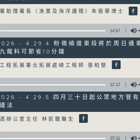
Volume
護署助理署長（漁業及海洋護理）朱振華博士
07/08/2026
8月7日 立法會研究指本港居民
14:57
粵港澳消委會合作 一站式處理投訴
/2026 - 4.29.4 粉嶺繞道東段將於周日
0
seconds
00:00
九龍料可節省10分鐘
of
Volume
1
07/08/2026 - 足本 Full (HKT 08:00
工程拓展署北拓展處總工程師 張柏堅
hour,
37
minutes,
51
12:12
seconds
Volume
90%
0
/2026 - 4.29.5 四月三十日起公眾地方
seconds
00:00
of
違法
50
Volume
第一部份 Part 1 (HKT 08:04 - 09:00
minutes,
50
酒辦公室主任 林民聰醫生
seconds
Volume
90%
07:11