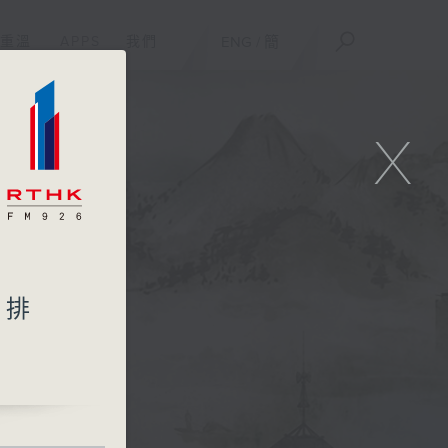
重溫
APPS
我們
ENG
/
簡
X
安排