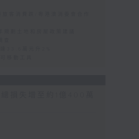
訪港旅客消費跌/粵港澳消委會合作
五年規劃土地和房屋政策建議
調查
達33.6萬元升2%
動可移動工具
涉案總損失增至約1億400萬