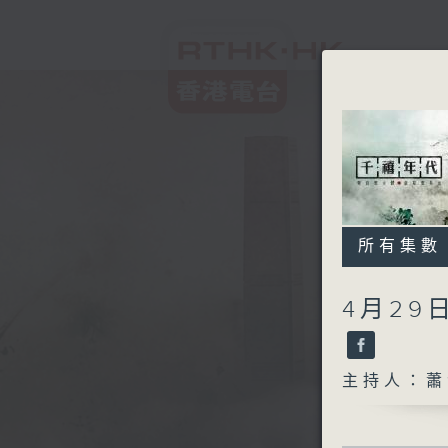
所有集數
4月2
主持人：蕭