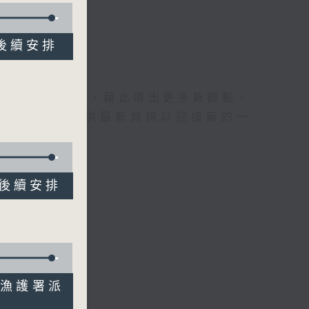
閣後續安排
理據的意見交流，藉此帶出更多新觀點、
為廣大聽眾提供最新資訊以迎接新的一
志閣後續安排
咀島漁護署派