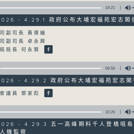
19:21
星期一至五
/2026 - 4.29.1 政府公布大埔宏福苑宏志
聲音更立體 意見更多元
Volume
司副司長 黃偉綸
司副司長 卓永興
「千禧年代」鼓勵聽眾及嘉賓作有觀點、有
局局長 何永賢
新意見、新角度。透過時事速遞，每日早晨
天。
09:59
監製：林嘉瑜
/2026 - 4.29.2 政府公布大埔宏福苑宏
Volume
會議員 鄧家彪
10:20
/2026 - 4.29.3 五一高峰期料千人登橋
人機監察