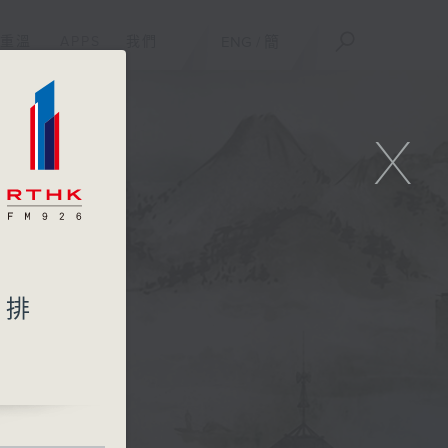
重溫
APPS
我們
ENG
/
簡
X
安排