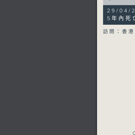
of
7
29/04
minutes,
11
5年內死
seconds
90%
訪問：香港
C