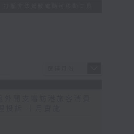
多區執法 打擊非法駕駛電動可移動工具
民境外開支增訪港旅客消費
理投訴 十月實施