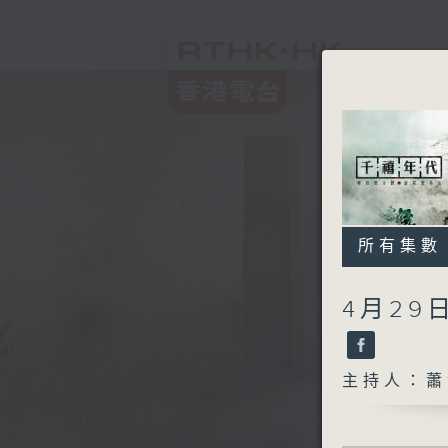
所有集數
4月2
主持人：蕭