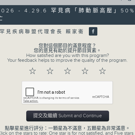
0
seconds
00:00
/2026 - 4.29.6 罕見病「肺動脈高壓」5
of
47
亡
第二部份 Part 2 (HKT 09:04 - 10:00
minutes,
Volume
11
seconds
Volume
罕見疾病聯盟代理會長 賴家衞
90%
您對這個節目的滿意程度？
0
您的意見有助於提升節目質素。
seconds
00:00
How satisfied are you with this program?
of
Your feedback helps to improve the quality of the program.
29
07/08/2026 - 8.7.1 立法會
minutes,
☆
☆
☆
☆
☆
37
跌/粵港澳消委會合作 一站式處理投訴 
seconds
Volume
90%
訪問：立法會議員 姚柏良
訪問：立法會議員 陳凱欣
0
seconds
00:00
提交及繼續 Submit and Continue
of
15
07/08/2026 - 8.7.2 公屋聯會
點擊星星進行評分：一顆星為不滿意，五顆星為非常滿意。
minutes,
lick on the stars to rate: One star is for not satisfied, and Five stars 
34
房屋政策建議