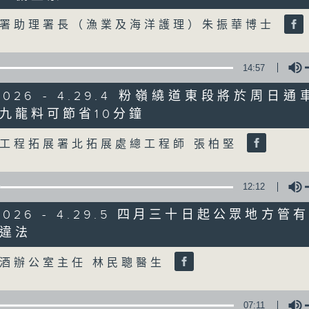
Volume
護署助理署長（漁業及海洋護理）朱振華博士
07/08/2026
8月7日 立法會研究指本港居民
14:57
粵港澳消委會合作 一站式處理投訴
/2026 - 4.29.4 粉嶺繞道東段將於周日
0
seconds
00:00
九龍料可節省10分鐘
of
Volume
1
07/08/2026 - 足本 Full (HKT 08:00
工程拓展署北拓展處總工程師 張柏堅
hour,
37
minutes,
51
12:12
seconds
Volume
90%
0
/2026 - 4.29.5 四月三十日起公眾地方
seconds
00:00
of
違法
50
Volume
第一部份 Part 1 (HKT 08:04 - 09:00
minutes,
50
酒辦公室主任 林民聰醫生
seconds
Volume
90%
07:11