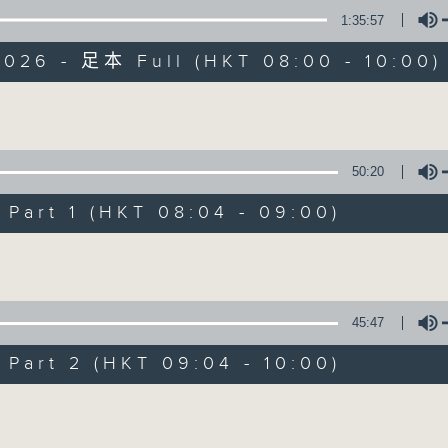
1:35:57
有觀點、有理據的意見交流。
2026 - 足本 Full (HKT 08:00 - 10:00)
Volume
50:20
千禧年代
art 1 (HKT 08:04 - 09:00)
特備網頁
PODCASTS
所有集數
Volume
您喜歡這個節目嗎?
45:47
art 2 (HKT 09:04 - 10:00)
主持人：蕭洛汶
Volume
《千禧年代》