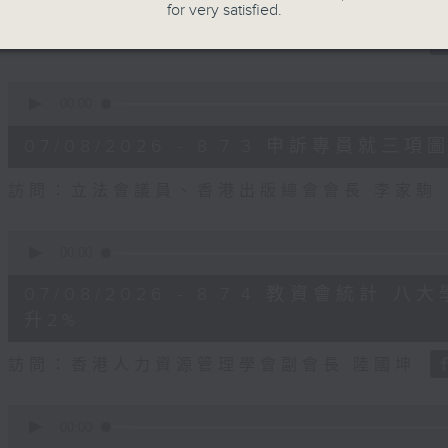
for very satisfied.
seconds
Volume
90%
訪問：立法會議員、公屋聯會副主席 梁文廣
0
seconds
00:00
of
7
07/08/2026 - 8.7.3 申訴專員
minutes,
46
seconds
Volume
訪問：立法會議員、香港出版總會會長 李家駒
90%
0
seconds
00:00
of
8
07/08/2026 - 8.7.4 教資會統計
minutes,
25
升2%
seconds
Volume
90%
訪問：香港人力資源管理學會副會長 陸國坤
0
seconds
00:00
of