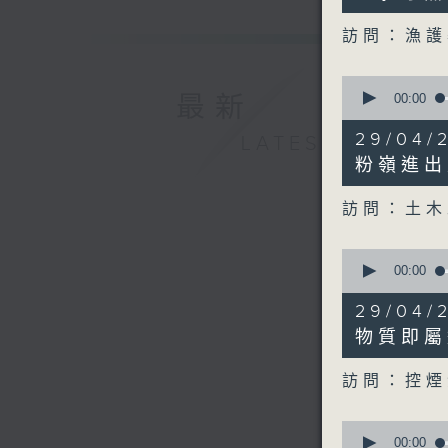
seconds
90%
訪問：漁
0
seconds
00:00
最新
of
14
29/04
LATEST
minutes,
57
粉嶺進出
seconds
90%
訪問：土木
0
seconds
00:00
of
12
29/04
minutes,
12
物質即屬
seconds
90%
訪問：控煙
0
seconds
00:00