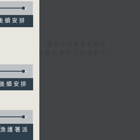
閣後續安排
理據的意見交流，藉此帶出更多新觀點、
為廣大聽眾提供最新資訊以迎接新的一
志閣後續安排
咀島漁護署派