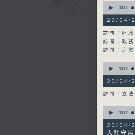
簡介
0
seconds
00:00
GIST
of
19
29/04
minutes,
21
seconds
訪問：財政
90%
訪問：政務
訪問：房屋
0
seconds
00:00
of
9
29/04
minutes,
59
seconds
訪問：立法
90%
0
seconds
00:00
of
10
29/04
minutes,
20
人駐守無