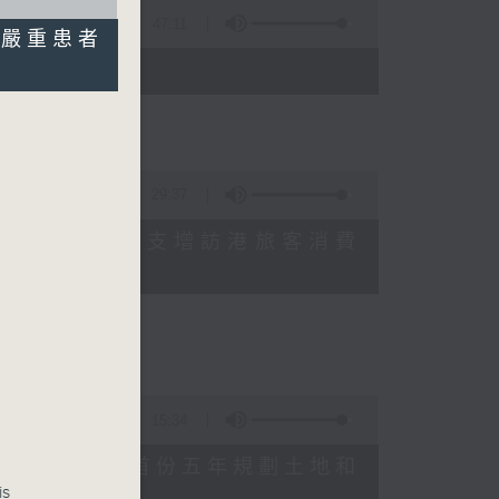
47:11
0%嚴重患者
)
29:37
研究指本港居民境外開支增訪港旅客消費
十月實施
15:34
公布對政府制定香港首份五年規劃土地和
is