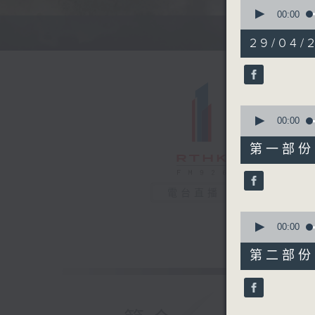
0
seconds
00:00
of
1
29/04/
hour,
35
minutes,
57
seconds
90%
0
seconds
00:00
of
50
第一部份 P
minutes,
20
seconds
90%
電台直播
0
seconds
00:00
of
45
第二部份 P
minutes,
47
seconds
90%