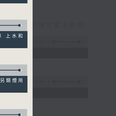
境外開支增訪港旅客消費跌/
 十月實施
通車 上水和
1:37:51
 - 10:00)
管有另類煙用
50:50
)