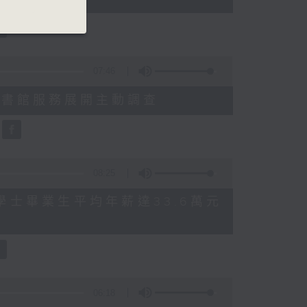
07:46
就三項圖書館服務展開主動調查
08:25
 八大學士畢業生平均年薪達33.6萬元
06:18