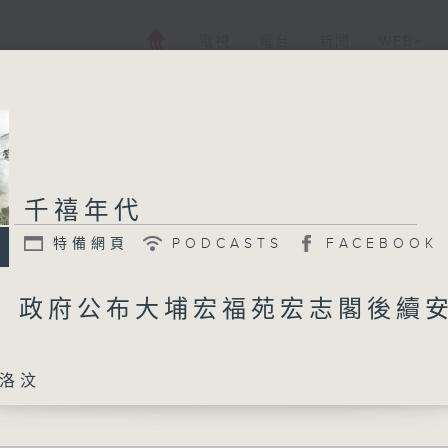
電視
電台
新聞
WEB+
千禧年代
特備網頁
PODCASTS
FACEBOOK
9日 政府公布大埔宏福苑宏志閣後續
洛汶