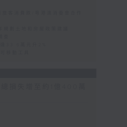
訪港旅客消費跌/粵港澳消委會合作
五年規劃土地和房屋政策建議
調查
達33.6萬元升2%
動可移動工具
涉案總損失增至約1億400萬