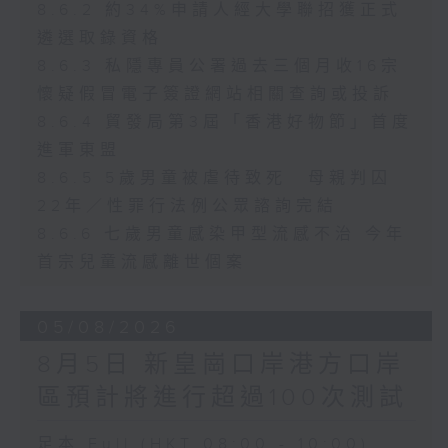
8.6.2 約34%申請人經大學聯招獲正式
遴選取錄資格
8.6.3 私隱專員公署過去三個月收16宗
懷疑假冒電子簽證網站相關查詢或投訴
8.6.4 貿發局第3屆「香港好物節」首度
進軍東盟
8.6.5 5歲男童被虐待致死 母親判囚
22年／性罪行法例公眾諮詢完結
8.6.6 七歲男童感染甲型流感不治 今年
首宗兒童流感離世個案
05/08/2026
8月5日 新皇崗口岸港方口岸
區預計將進行超過100次測試
足本 Full (HKT 08:00 - 10:00)