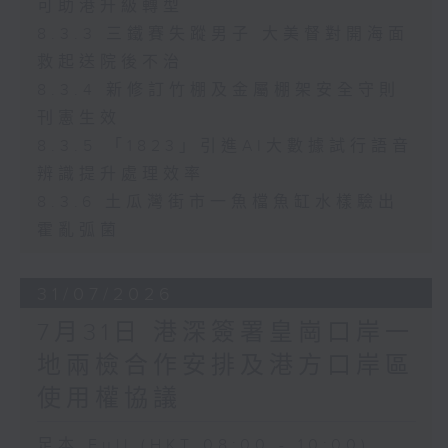
可助港升級轉型
8.3.3 三鐵賽失蹤男子 大美督對開海面
救起送院後不治
8.3.4 新修訂竹棚及金屬棚架安全守則
刊憲生效
8.3.5 「1823」引進AI大數據試行語音
辨識提升處理效率
8.3.6 土瓜灣街市一魚檔魚缸水樣驗出
霍亂弧菌
31/07/2026
7月31日 港深簽署皇崗口岸一
地兩檢合作安排及港方口岸區
使用權協議
足本 Full (HKT 08:00 - 10:00)