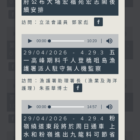
08:04 - 10:00)
府公布大埔宏福苑宏志閣後
51
59
minutes,
seconds
續安排
59
seconds
訪問：立法會議員 鄧家彪
0
seconds
00:00
56:10
0
of
seconds
00:00
10:20
56
第一部份 Part 1 (HKT 08:04 -
of
minutes,
10
29/04/2026 - 4.29.3 五
09:00)
10
minutes,
seconds
一高峰期料千人登橋咀島漁
20
seconds
護署派人駐守無人機監察
訪問：漁護署助理署長（漁業及海洋
0
seconds
00:00
56:09
護理）朱振華博士
of
56
第二部份 Part 2 (HKT 09:04 -
minutes,
0
10:00)
9
seconds
00:00
14:57
seconds
of
14
29/04/2026 - 4.29.4 粉
minutes,
嶺繞道東段將於周日通車 上
57
seconds
0
水和粉嶺進出九龍料可節省
seconds
00:00
29:37