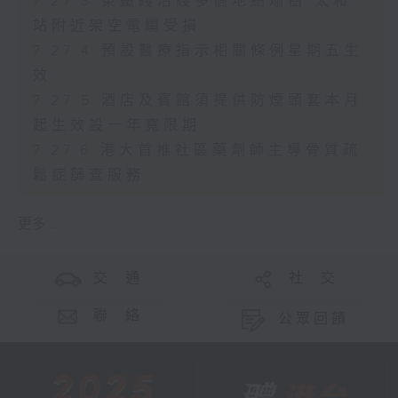
7.27.3 東鐵綫沿綫多個地點塌樹 太和
站附近架空電纜受損
7.27.4 預設醫療指示相關條例星期五生
效
7.27.5 酒店及賓館須提供防煙頭套本月
起生效設一年寬限期
7.27.6 港大首推社區藥劑師主導骨質疏
鬆症篩查服務
更多 ...
交 通
社 交
聯 絡
公眾回饋