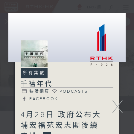
ENG
/
簡
×
全新 RTHK On The Go
取得
一手掌握 RTHK 電台、電視節目
所有集數
千禧年代
特備網頁
PODCASTS
X
FACEBOOK
有觀點、有理據的意見交流。
4月29日 政府公布大
埔宏福苑宏志閣後續