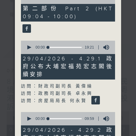
星期一至五
of
45
第二部份 Part 2 (HKT
minutes,
聲音更立體 意見更多元
09:04 - 10:00)
47
seconds
更多...
「千禧年代」鼓勵聽眾及嘉賓作有觀點、有理
據的意見交流，藉此帶出更多新觀點、新意
0
見、新角度。透過時事速遞，每日早晨為廣大
seconds
00:00
19:21
最新
LATEST
聽眾提供最新資訊以迎接新的一天。
of
19
29/04/2026 - 4.29.1 政
minutes,
監製：林嘉瑜
府公布大埔宏福苑宏志閣後
21
07/08/2026
seconds
續安排
8月7日 立法會研究指本港居民
訪問：財政司副司長 黃偉綸
境外開支增訪港旅客消費跌/粵
訪問：政務司副司長 卓永興
港澳消委會合作 一站式處理投
訪問：房屋局局長 何永賢
訴 十月實施
0
0
seconds
00:00
1:51:59
seconds
00:00
09:59
of
of
1
9
07/08/2026 - 足本 Full (HKT
29/04/2026 - 4.29.2 政
hour,
minutes,