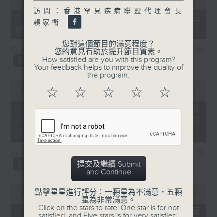
of
訪問：香港罕見疾病聯盟代理會長
7
07/08/2026 - 8.7.3 申訴專員就三
minutes,
賴家衞
項圖書館服務展開主動調查
46
seconds
您對這個節目的滿意程度？
訪問：立法會議員、香港出版總會會長 李家駒
您的意見有助於提升節目質素。
How satisfied are you with this program?
Your feedback helps to improve the quality of
the program.
0
seconds
☆
☆
☆
☆
☆
00:00
08:25
of
8
07/08/2026 - 8.7.4 教資會統計
minutes,
八大學士畢業生平均年薪達33.6萬元
25
seconds
升2%
訪問：香港人力資源管理學會副會長 陸國坤
提交及繼續 Submit
and Continue
0
點擊星星進行評分：一顆星為不滿意，五顆
seconds
00:00
06:18
星為非常滿意。
of
Click on the stars to rate: One star is for not
6
07/08/2026 - 8.7.5 警方全港多區
satisfied, and Five stars is for very satisfied.
minutes,