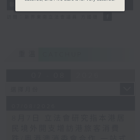
執法 打擊非法駕駛電動可移動工具
18
seconds
訪問：新界東南立法會議員 方國珊
重溫
CATCHUP
07 - 08
2026
07/08/2026
8月7日 立法會研究指本港居
民境外開支增訪港旅客消費
跌/粵港澳消委會合作 一站式