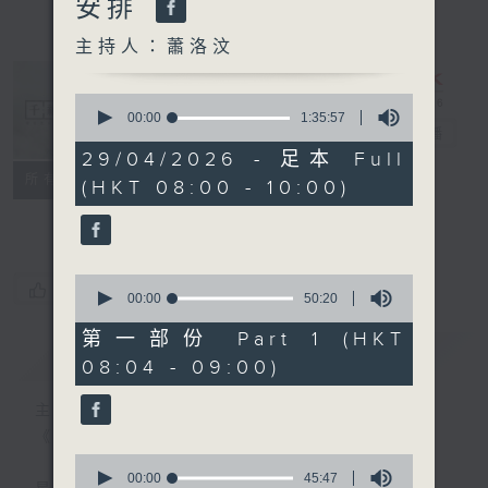
安排
主持人：蕭洛汶
0
seconds
00:00
1:35:57
千禧年代
電台直播
of
1
29/04/2026 - 足本 Full
hour,
特備網頁
PODCASTS
所有集數
(HKT 08:00 - 10:00)
35
minutes,
FACEBOOK
57
seconds
0
您喜歡這個節目嗎?
seconds
00:00
50:20
of
50
第一部份 Part 1 (HKT
minutes,
簡介
GIST
08:04 - 09:00)
20
seconds
主持人：蕭洛汶
《千禧年代》
0
seconds
00:00
45:47