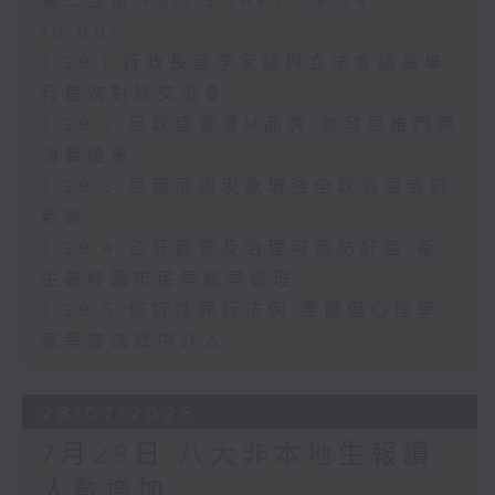
第二部份 Part 2 (HKT 09:04 -
10:00)
7.29.1 行政長官李家超與立法會議員舉
行首次對談交流會
7.29.2 足球盛會獲M品牌 旅發局推門票
消費優惠
7.29.3 厄爾尼諾現象增強全球氣溫或創
新高
7.29.4 乙肝篩查及治理可預防肝癌 衞
生署呼籲市民早驗早處理
7.29.5 修訂性罪行法例 團體倡心理學
家等當法律中介人
28/07/2026
7月28日 八大非本地生報讀
人數增加