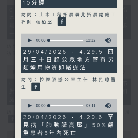
10分鐘
of
29
07/08/2026 - 8.7.1 立法會研究指
minutes,
訪問：土木工程拓展署北拓展處總工
本港居民境外開支增訪港旅客消費跌/
37
程師 張柏堅
seconds
粵港澳消委會合作 一站式處理投訴
十月實施
0
seconds
00:00
12:12
of
訪問：立法會議員 姚柏良
12
29/04/2026 - 4.29.5 四
訪問：立法會議員 陳凱欣
minutes,
月三十日起公眾地方管有另
12
seconds
0
類煙用物質即屬違法
seconds
00:00
15:34
of
訪問：控煙酒辦公室主任 林民聰醫
15
07/08/2026 - 8.7.2 公屋聯會公布
minutes,
生
對政府制定香港首份五年規劃土地和
34
seconds
房屋政策建議
0
seconds
00:00
07:11
of
訪問：立法會議員、公屋聯會副主席 梁文廣
7
29/04/2026 - 4.29.6 罕
minutes,
見病「肺動脈高壓」50%嚴
11
seconds
重患者5年內死亡
0
seconds
00:00
07:46