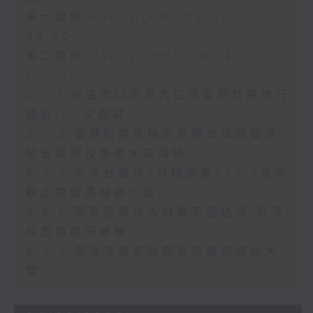
第一部份 Part 1 (HKT 08:04 -
09:00)
第二部份 Part 2 (HKT 09:04 -
10:00)
8.5.1 新皇崗口岸港方口岸區預計將進行
超過100次測試
8.5.2 香港船東會稱近百艘會員船隻滯
留波斯灣及霍爾木茲海峽
8.5.3 天文台錄得7月總雨量790.3毫米
較正常值高超過一倍
8.5.4 兩童疑誤食大麻糖不適送院 母涉
疏忽照顧同被捕
8.5.5 東涌滿東邨毗鄰擬建康體綜合大
樓