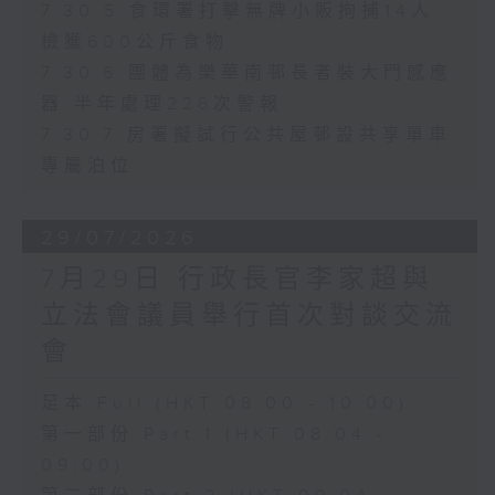
7.30.5 食環署打擊無牌小販拘捕14人
檢獲600公斤食物
7.30.6 團體為樂華南邨長者裝大門感應
器 半年處理226次警報
7.30.7 房署擬試行公共屋邨設共享單車
專屬泊位
29/07/2026
7月29日 行政長官李家超與
立法會議員舉行首次對談交流
會
足本 Full (HKT 08:00 - 10:00)
第一部份 Part 1 (HKT 08:04 -
09:00)