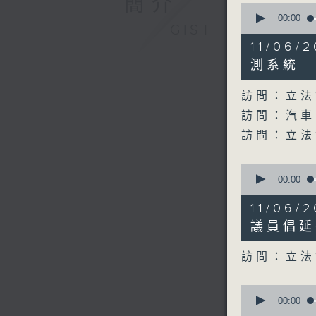
簡介
0
seconds
00:00
GIST
of
29
11/06
minutes,
18
測系統
seconds
90%
訪問：立法
訪問：汽車
訪問：立法
0
seconds
00:00
of
7
11/06
minutes,
50
議員倡延
seconds
90%
訪問：立法
0
seconds
00:00
of