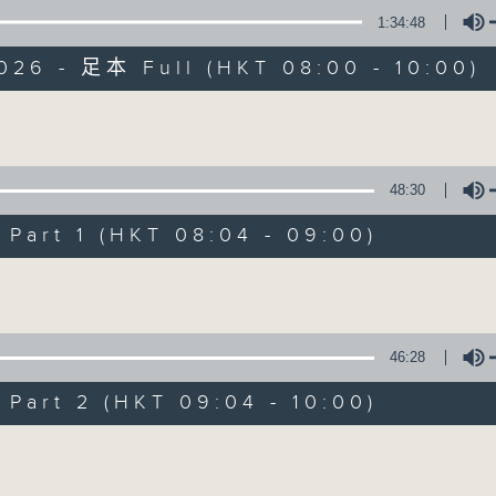
1:34:48
有觀點、有理據的意見交流。
026 - 足本 Full (HKT 08:00 - 10:00)
Volume
48:30
千禧年代
art 1 (HKT 08:04 - 09:00)
特備網頁
PODCASTS
所有集數
Volume
您喜歡這個節目嗎?
46:28
art 2 (HKT 09:04 - 10:00)
主持人：蕭洛汶
Volume
《千禧年代》