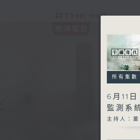
所有集數
6月11
監測系
主持人：蕭