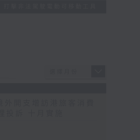
多區執法 打擊非法駕駛電動可移動工具
民境外開支增訪港旅客消費
理投訴 十月實施