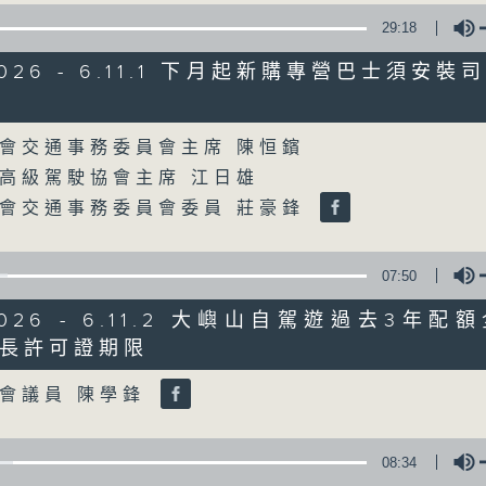
29:18
星期一至五
/2026 - 6.11.1 下月起新購專營巴士須安
聲音更立體 意見更多元
Volume
會交通事務委員會主席 陳恒鑌
「千禧年代」鼓勵聽眾及嘉賓作有觀點、有
高級駕駛協會主席 江日雄
新意見、新角度。透過時事速遞，每日早晨
會交通事務委員會委員 莊豪鋒
天。
監製：林嘉瑜
07:50
/2026 - 6.11.2 大嶼山自駕遊過去3年
長許可證期限
Volume
會議員 陳學鋒
08:34