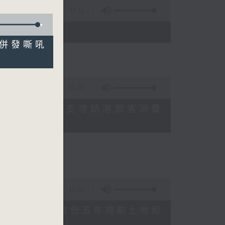
47:11
)
病毒併發嘶吼
29:37
研究指本港居民境外開支增訪港旅客消費
十月實施
15:34
公布對政府制定香港首份五年規劃土地和