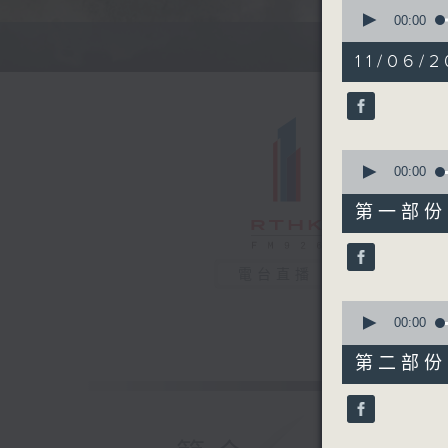
0
seconds
00:00
of
1
11/06/2
hour,
34
minutes,
48
seconds
90%
0
seconds
00:00
of
48
第一部份 P
minutes,
30
seconds
90%
電台直播
0
seconds
00:00
of
46
第二部份 P
minutes,
28
seconds
90%