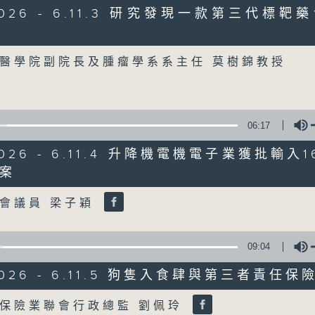
/2026 - 6.11.3 研究發現一款第三代標
07/08/2026
Volume
醫學院副院長及腫瘤學系系主任 莫樹錦教授
8月7日 立法會研究指本港居民
粵港澳消委會合作 一站式處理投訴
0
seconds
00:00
of
06:17
1
07/08/2026 - 足本 Full (HKT 08:00
hour,
/2026 - 6.11.4 升降機電機電子業獲批輸入1
37
minutes,
案
51
Volume
seconds
Volume
會議員 梁子穎
90%
0
seconds
00:00
of
50
09:04
第一部份 Part 1 (HKT 08:04 - 09:00
minutes,
50
/2026 - 6.11.5 狗隻入食肆與第三者責任保
seconds
Volume
90%
Volume
保險業聯會行政總監 劉佩玲