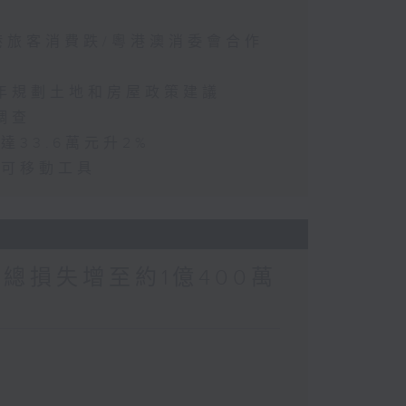
訪港旅客消費跌/粵港澳消委會合作
五年規劃土地和房屋政策建議
調查
達33.6萬元升2%
動可移動工具
涉案總損失增至約1億400萬