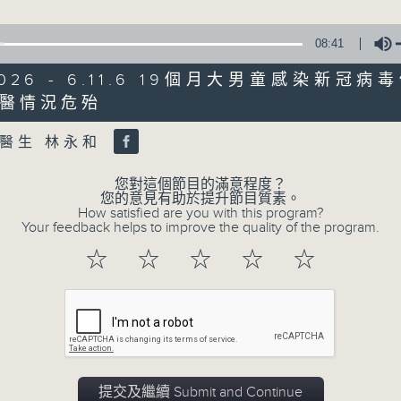
0
seconds
00:00
of
08:41
47
第二部份 Part 2 (HKT 09:04 - 10:00
minutes,
11
/2026 - 6.11.6 19個月大男童感染新冠
seconds
Volume
醫情況危殆
90%
Volume
醫生 林永和
0
seconds
00:00
of
您對這個節目的滿意程度？
29
07/08/2026 - 8.7.1 立法會
您的意見有助於提升節目質素。
minutes,
How satisfied are you with this program?
37
跌/粵港澳消委會合作 一站式處理投訴 
Your feedback helps to improve the quality of the program.
seconds
Volume
90%
☆
☆
☆
☆
☆
訪問：立法會議員 姚柏良
訪問：立法會議員 陳凱欣
0
seconds
00:00
of
15
07/08/2026 - 8.7.2 公屋聯會
minutes,
提交及繼續 Submit and Continue
34
房屋政策建議