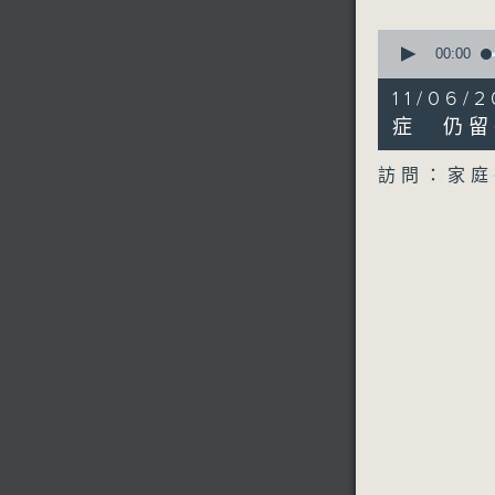
0
seconds
00:00
of
8
11/06
minutes,
41
症 仍留
seconds
90%
訪問：家庭