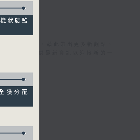
裝司機狀態監
理據的意見交流，藉此帶出更多新觀點、
為廣大聽眾提供最新資訊以迎接新的一
配額全獲分配