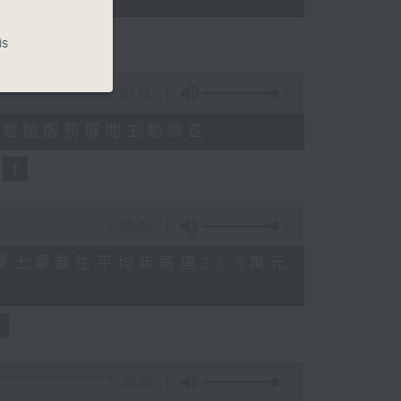
is
07:46
就三項圖書館服務展開主動調查
08:25
 八大學士畢業生平均年薪達33.6萬元
06:18