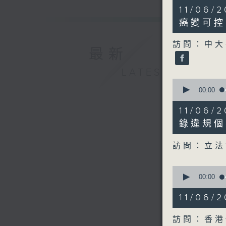
8
11/06
minutes,
34
癌變可控
seconds
90%
訪問：中大
最新
LATEST
0
seconds
00:00
of
6
11/06
minutes,
17
錄違規個
seconds
90%
訪問：立法
0
seconds
00:00
of
9
11/06
minutes,
4
seconds
訪問：香港
90%