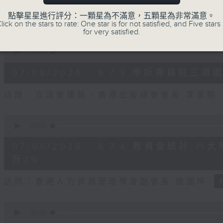
seconds
Volume
90%
點擊星星進行評分：一顆星為不滿意，五顆星為非常滿意。
訪問：立法會議員、公屋聯會副主席 梁文廣
lick on the stars to rate: One star is for not satisfied, and Five stars 
for very satisfied.
0
seconds
00:00
of
7
07/08/2026 - 8.7.3 申訴專員
minutes,
46
seconds
Volume
訪問：立法會議員、香港出版總會會長 李家駒
90%
0
seconds
00:00
of
8
07/08/2026 - 8.7.4 教資會統計
minutes,
25
升2%
seconds
Volume
90%
訪問：香港人力資源管理學會副會長 陸國坤
0
seconds
00:00
of