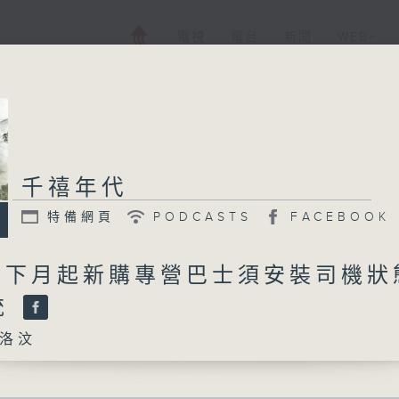
電視
電台
新聞
WEB+
千禧年代
特備網頁
PODCASTS
FACEBOOK
日 下月起新購專營巴士須安裝司機狀
統
洛汶