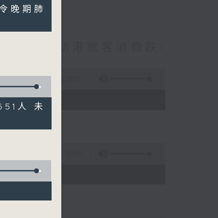
靶藥令晚期肺
境外開支增訪港旅客消費跌/
 十月實施
1:37:51
 - 10:00)
651人 未
50:50
)
險