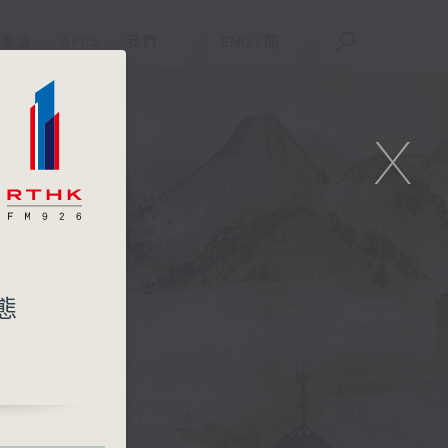
重溫
APPS
我們
ENG
/
簡
X
態