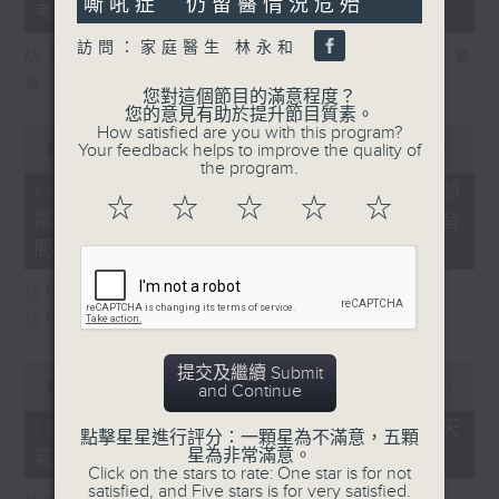
seconds
嘶吼症 仍留醫情況危殆
考
訪問：家庭醫生 林永和
訪問：粵港澳大灣區物業及設施管理聯合會會
長、市建局非執行董事 謝偉銓
您對這個節目的滿意程度？
您的意見有助於提升節目質素。
0
How satisfied are you with this program?
seconds
Your feedback helps to improve the quality of
00:00
27:23
of
the program.
27
10/08/2026 - 8.10.4 黃大仙上邨
minutes,
☆
☆
☆
☆
☆
鄰里命案 兩人為上下層鄰居曾因噪音
23
seconds
問題投訴
訪問：精神科專科醫生 麥永接醫生
訪問：房委會委員、立法會議員 梁文廣
0
提交及繼續 Submit
seconds
00:00
06:54
and Continue
of
6
10/08/2026 - 8.10.5 極端酷熱天
點擊星星進行評分：一顆星為不滿意，五顆
minutes,
星為非常滿意。
氣下 男子大埔行山暈倒不治
54
Click on the stars to rate: One star is for not
seconds
satisfied, and Five stars is for very satisfied.