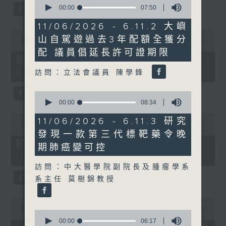
34
seconds
00:00
07:50
seconds
of
7
11/06/2026 - 6.11.2 大嶼
minutes,
0
山自駕遊過去3年配額全獲分
50
seconds
00:00
52:00
seconds
of
配 議員倡延長許可證期限
52
第一部份 Part 1 (HKT 08:04 -
minutes,
09:00)
訪問：立法會議員 陳學鋒
0
seconds
0
seconds
00:00
08:34
of
0
8
11/06/2026 - 6.11.3 研究
seconds
00:00
47:43
minutes,
of
發現一款第三代標靶藥令晚
34
47
seconds
第二部份 Part 2 (HKT 09:04 -
期肺癌變可控
minutes,
10:00)
43
seconds
訪問：中大醫學院副院長及腫瘤學系
系主任 莫樹錦教授
0
seconds
00:00
12:32
0
of
seconds
00:00
06:17
12