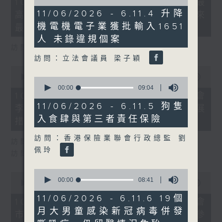
10/08/2026 - 8.10.1 天文台錄得最
of
minutes,
6
11/06/2026 - 6.11.4 升降
高氣溫36.9度 為1884年有紀錄以來
32
minutes,
seconds
機電機電子業獲批輸入1651
17
最高
seconds
人 未錄違規個案
訪問：天文台高級科學主任 張冰
訪問：立法會議員 梁子穎
0
seconds
00:00
17:03
0
of
seconds
00:00
09:04
17
10/08/2026 - 8.10.2 地區諮詢會
of
minutes,
9
11/06/2026 - 6.11.5 狗隻
李家超指會因時制宜推更多青年發展
3
minutes,
seconds
入食肆與第三者責任保險
4
措施
seconds
訪問：香港保險業聯會行政總監 劉
訪問：青年發展委員會副主席 梁毓偉
佩玲
訪問：公屋聯會總幹事 招國偉
0
0
seconds
00:00
08:41
seconds
00:00
11:25
of
of
8
11/06/2026 - 6.11.6 19個
11
10/08/2026 - 8.10.3 地區諮詢會
minutes,
minutes,
月大男童感染新冠病毒併發
41
市民倡設屋宇維修署 李家超稱值得參
25
seconds