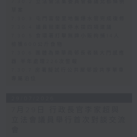
7.30.2 立法會法案委員會審議北都條例
草案
7.30.3 屯門富發里地盤爆水管完成復修
7.30.4 議員就東區停水提四項建議
7.30.5 食環署打擊無牌小販拘捕14人
檢獲600公斤食物
7.30.6 團體為樂華南邨長者裝大門感應
器 半年處理226次警報
7.30.7 房署擬試行公共屋邨設共享單車
專屬泊位
29/07/2026
7月29日 行政長官李家超與
立法會議員舉行首次對談交流
會