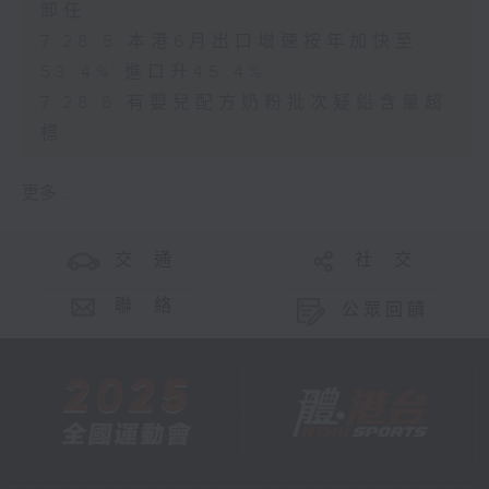
卸任
7.28.5 本港6月出口增速按年加快至
53.4% 進口升45.4%
7.28.6 有嬰兒配方奶粉批次疑鉛含量超
標
更多 ...
交 通
社 交
聯 絡
公眾回饋