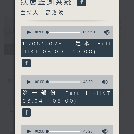
狀態監測系統
主持人：蕭洛汶
0
seconds
00:00
1:34:48
千禧年代
電台直播
of
1
11/06/2026 - 足本 Full
hour,
特備網頁
PODCASTS
所有集數
(HKT 08:00 - 10:00)
34
minutes,
FACEBOOK
48
seconds
0
您喜歡這個節目嗎?
seconds
00:00
48:30
of
48
第一部份 Part 1 (HKT
minutes,
簡介
GIST
08:04 - 09:00)
30
seconds
主持人：蕭洛汶
《千禧年代》
0
seconds
00:00
46:28