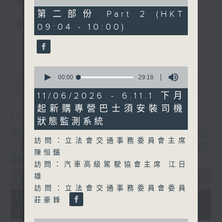
星期一至五
of
46
第二部份 Part 2 (HKT
minutes,
聲音更立體 意見更多元
09:04 - 10:00)
28
seconds
更多...
「千禧年代」鼓勵聽眾及嘉賓作有觀點、有理
據的意見交流，藉此帶出更多新觀點、新意
0
見、新角度。透過時事速遞，每日早晨為廣大
seconds
00:00
29:18
最新
LATEST
聽眾提供最新資訊以迎接新的一天。
of
29
11/06/2026 - 6.11.1 下月
minutes,
監製：林嘉瑜
起新購專營巴士須安裝司機
18
10/08/2026
seconds
狀態監測系統
8月10日 天文台錄得最高氣溫
訪問：立法會交通事務委員會主席
36.9度 為1884年有紀錄以來
陳恒鑌
最高
訪問：汽車高級駕駛協會主席 江日
0
雄
seconds
00:00
1:39:34
of
訪問：立法會交通事務委員會委員
1
10/08/2026 - 足本 Full (HKT
莊豪鋒
hour,
08:00 - 10:00)
39
minutes,
0