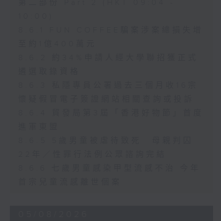
第二部份 Part 2 (HKT 09:04 -
10:00)
8.6.1 FUN COFFEE騙案涉案總損失增
至約1億400萬元
8.6.2 約34%申請人經大學聯招獲正式
遴選取錄資格
8.6.3 私隱專員公署過去三個月收16宗
懷疑假冒電子簽證網站相關查詢或投訴
8.6.4 貿發局第3屆「香港好物節」首度
進軍東盟
8.6.5 5歲男童被虐待致死 母親判囚
22年／性罪行法例公眾諮詢完結
8.6.6 七歲男童感染甲型流感不治 今年
首宗兒童流感離世個案
05/08/2026