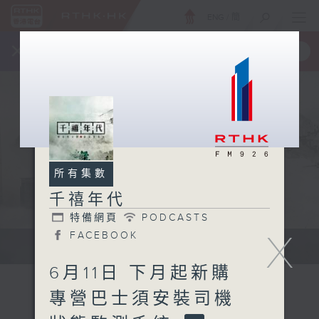
ENG
/
簡
×
全新 RTHK On The Go
取得
一手掌握 RTHK 電台、電視節目
所有集數
千禧年代
特備網頁
PODCASTS
X
FACEBOOK
有觀點、有理據的意見交流。
6月11日 下月起新購
專營巴士須安裝司機