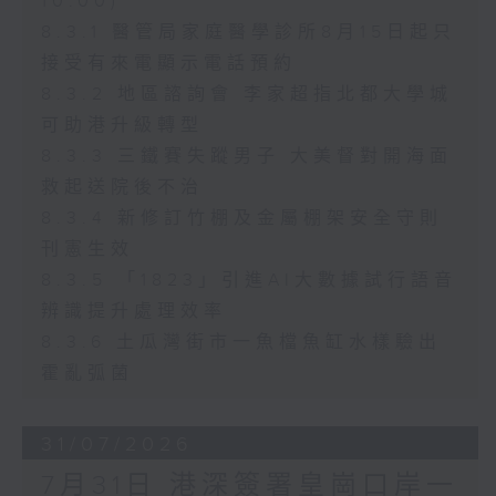
10:00)
8.3.1 醫管局家庭醫學診所8月15日起只
接受有來電顯示電話預約
8.3.2 地區諮詢會 李家超指北都大學城
可助港升級轉型
8.3.3 三鐵賽失蹤男子 大美督對開海面
救起送院後不治
8.3.4 新修訂竹棚及金屬棚架安全守則
刊憲生效
8.3.5 「1823」引進AI大數據試行語音
辨識提升處理效率
8.3.6 土瓜灣街市一魚檔魚缸水樣驗出
霍亂弧菌
31/07/2026
7月31日 港深簽署皇崗口岸一