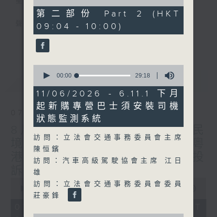
星期一至五
of
46
第二部份 Part 2 (HKT
minutes,
聲音更立體 意見更多元
09:04 - 10:00)
28
seconds
更多...
「千禧年代」鼓勵聽眾及嘉賓作有觀點、有理
據的意見交流，藉此帶出更多新觀點、新意
0
見、新角度。透過時事速遞，每日早晨為廣大
seconds
00:00
29:18
最新
LATEST
聽眾提供最新資訊以迎接新的一天。
of
29
11/06/2026 - 6.11.1 下月
minutes,
監製：林嘉瑜
起新購專營巴士須安裝司機
18
07/08/2026
seconds
狀態監測系統
8月7日 立法會研究指本港居民
訪問：立法會交通事務委員會主席
境外開支增訪港旅客消費跌/粵
陳恒鑌
港澳消委會合作 一站式處理投
訪問：汽車高級駕駛協會主席 江日
訴 十月實施
雄
0
訪問：立法會交通事務委員會委員
seconds
00:00
1:37:51
莊豪鋒
of
1
07/08/2026 - 足本 Full (HKT
hour,
0