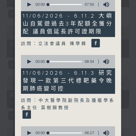
08:00 - 10:00)
37
seconds
00:00
07:50
minutes,
of
51
7
11/06/2026 - 6.11.2 大嶼
seconds
minutes,
山自駕遊過去3年配額全獲分
50
0
seconds
配 議員倡延長許可證期限
seconds
00:00
50:50
of
50
訪問：立法會議員 陳學鋒
第一部份 Part 1 (HKT 08:04 -
minutes,
09:00)
50
0
seconds
seconds
00:00
08:34
of
8
11/06/2026 - 6.11.3 研究
minutes,
0
發現一款第三代標靶藥令晚
34
seconds
00:00
47:11
seconds
期肺癌變可控
of
47
第二部份 Part 2 (HKT 09:04 -
minutes,
訪問：中大醫學院副院長及腫瘤學系
10:00)
11
系主任 莫樹錦教授
seconds
0
0
seconds
00:00
06:17
seconds
00:00
29:37