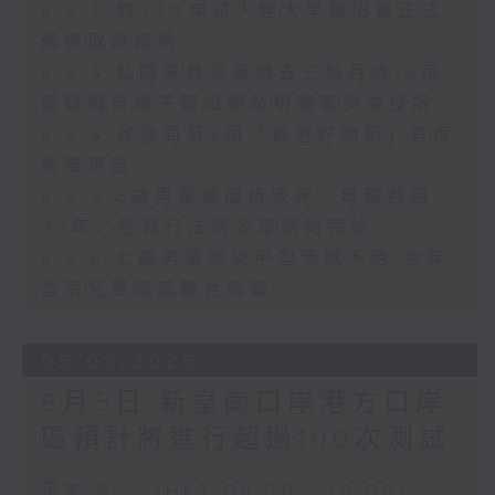
8.6.2 約34%申請人經大學聯招獲正式
遴選取錄資格
8.6.3 私隱專員公署過去三個月收16宗
懷疑假冒電子簽證網站相關查詢或投訴
8.6.4 貿發局第3屆「香港好物節」首度
進軍東盟
8.6.5 5歲男童被虐待致死 母親判囚
22年／性罪行法例公眾諮詢完結
8.6.6 七歲男童感染甲型流感不治 今年
首宗兒童流感離世個案
05/08/2026
8月5日 新皇崗口岸港方口岸
區預計將進行超過100次測試
足本 Full (HKT 08:00 - 10:00)