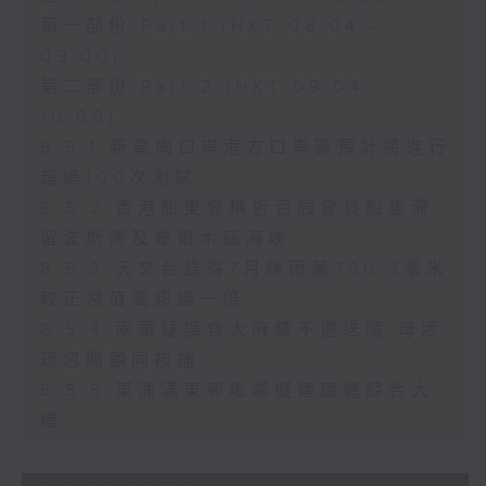
第一部份 Part 1 (HKT 08:04 -
09:00)
第二部份 Part 2 (HKT 09:04 -
10:00)
8.5.1 新皇崗口岸港方口岸區預計將進行
超過100次測試
8.5.2 香港船東會稱近百艘會員船隻滯
留波斯灣及霍爾木茲海峽
8.5.3 天文台錄得7月總雨量790.3毫米
較正常值高超過一倍
8.5.4 兩童疑誤食大麻糖不適送院 母涉
疏忽照顧同被捕
8.5.5 東涌滿東邨毗鄰擬建康體綜合大
樓