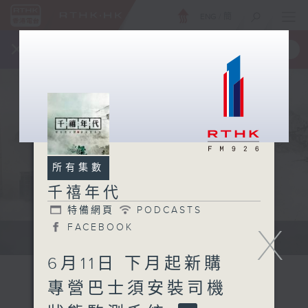
ENG
/
簡
×
全新 RTHK On The Go
取得
一手掌握 RTHK 電台、電視節目
所有集數
千禧年代
特備網頁
PODCASTS
X
FACEBOOK
有觀點、有理據的意見交流。
6月11日 下月起新購
專營巴士須安裝司機