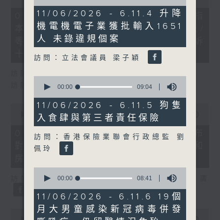
of
of
6
11/06/2026 - 6.11.4 升降
29
07/08/2026 - 8.7.1 立法會研究指
minutes,
minutes,
機電機電子業獲批輸入1651
17
本港居民境外開支增訪港旅客消費跌/
37
seconds
seconds
人 未錄違規個案
粵港澳消委會合作 一站式處理投訴
十月實施
訪問：立法會議員 梁子穎
訪問：立法會議員 姚柏良
0
訪問：立法會議員 陳凱欣
seconds
00:00
09:04
of
9
11/06/2026 - 6.11.5 狗隻
0
minutes,
seconds
00:00
15:34
入食肆與第三者責任保險
4
of
seconds
15
07/08/2026 - 8.7.2 公屋聯會公布
訪問：香港保險業聯會行政總監 劉
minutes,
對政府制定香港首份五年規劃土地和
34
佩玲
seconds
房屋政策建議
0
seconds
訪問：立法會議員、公屋聯會副主席 梁文廣
00:00
08:41
of
8
11/06/2026 - 6.11.6 19個
minutes,
月大男童感染新冠病毒併發
41
0
seconds
seconds
00:00
07:46