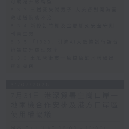
可助港升級轉型
8.3.3 三鐵賽失蹤男子 大美督對開海面
救起送院後不治
8.3.4 新修訂竹棚及金屬棚架安全守則
刊憲生效
8.3.5 「1823」引進AI大數據試行語音
辨識提升處理效率
8.3.6 土瓜灣街市一魚檔魚缸水樣驗出
霍亂弧菌
31/07/2026
7月31日 港深簽署皇崗口岸一
地兩檢合作安排及港方口岸區
使用權協議
足本 Full (HKT 08:00 - 10:00)