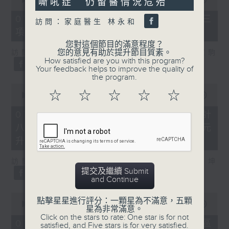
嘶吼症 仍留醫情況危殆
of
7
07/08/2026 - 8.7.3 申訴專員就三
訪問：家庭醫生 林永和
minutes,
項圖書館服務展開主動調查
46
seconds
您對這個節目的滿意程度？
您的意見有助於提升節目質素。
訪問：立法會議員、香港出版總會會長 李家駒
How satisfied are you with this program?
Your feedback helps to improve the quality of
the program.
0
☆
☆
☆
☆
☆
seconds
00:00
08:25
of
8
07/08/2026 - 8.7.4 教資會統計
minutes,
八大學士畢業生平均年薪達33.6萬元
25
seconds
升2%
訪問：香港人力資源管理學會副會長 陸國坤
提交及繼續 Submit
and Continue
0
點擊星星進行評分：一顆星為不滿意，五顆
seconds
00:00
06:18
星為非常滿意。
of
Click on the stars to rate: One star is for not
6
07/08/2026 - 8.7.5 警方全港多區
satisfied, and Five stars is for very satisfied.
minutes,