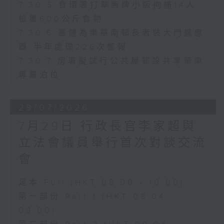
7.30.5 食環署打擊無牌小販拘捕14人
檢獲600公斤食物
7.30.6 團體為樂華南邨長者裝大門感應
器 半年處理226次警報
7.30.7 房署擬試行公共屋邨設共享單車
專屬泊位
29/07/2026
7月29日 行政長官李家超與
立法會議員舉行首次對談交流
會
足本 Full (HKT 08:00 - 10:00)
第一部份 Part 1 (HKT 08:04 -
09:00)