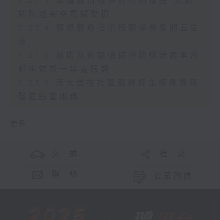
7.27.3 東鐵綫沿綫多個地點塌樹 太和
站附近架空電纜受損
7.27.4 預設醫療指示相關條例星期五生
效
7.27.5 酒店及賓館須提供防煙頭套本月
起生效設一年寬限期
7.27.6 港大首推社區藥劑師主導骨質疏
鬆症篩查服務
更多 ...
交 通
社 交
聯 絡
公眾回饋