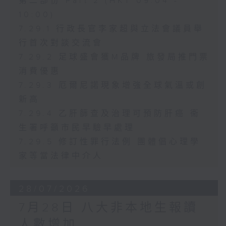
第二部份 Part 2 (HKT 09:04 -
10:00)
7.29.1 行政長官李家超與立法會議員舉
行首次對談交流會
7.29.2 足球盛會獲M品牌 旅發局推門票
消費優惠
7.29.3 厄爾尼諾現象增強全球氣溫或創
新高
7.29.4 乙肝篩查及治理可預防肝癌 衞
生署呼籲市民早驗早處理
7.29.5 修訂性罪行法例 團體倡心理學
家等當法律中介人
28/07/2026
7月28日 八大非本地生報讀
人數增加