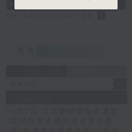
執法 打擊非法駕駛電動可移動工具
18
seconds
訪問：新界東南立法會議員 方國珊
重溫
CATCHUP
07 - 08
2026
07/08/2026
8月7日 立法會研究指本港居
民境外開支增訪港旅客消費
跌/粵港澳消委會合作 一站式