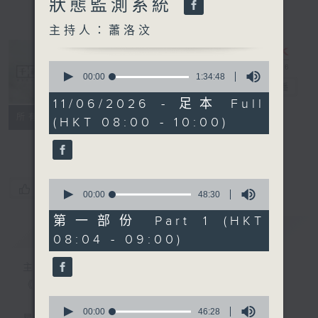
狀態監測系統
主持人：蕭洛汶
0
seconds
00:00
1:34:48
千禧年代
電台直播
of
1
11/06/2026 - 足本 Full
hour,
特備網頁
PODCASTS
所有集數
(HKT 08:00 - 10:00)
34
minutes,
FACEBOOK
48
seconds
0
您喜歡這個節目嗎?
seconds
00:00
48:30
of
48
第一部份 Part 1 (HKT
minutes,
簡介
GIST
08:04 - 09:00)
30
seconds
主持人：蕭洛汶
《千禧年代》
0
seconds
00:00
46:28