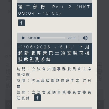
星期一至五
of
46
第二部份 Part 2 (HKT
minutes,
聲音更立體 意見更多元
09:04 - 10:00)
28
seconds
更多...
「千禧年代」鼓勵聽眾及嘉賓作有觀點、有理
據的意見交流，藉此帶出更多新觀點、新意
0
見、新角度。透過時事速遞，每日早晨為廣大
seconds
00:00
29:18
最新
LATEST
聽眾提供最新資訊以迎接新的一天。
of
29
11/06/2026 - 6.11.1 下月
minutes,
監製：林嘉瑜
起新購專營巴士須安裝司機
18
07/08/2026
seconds
狀態監測系統
8月7日 立法會研究指本港居民
訪問：立法會交通事務委員會主席
境外開支增訪港旅客消費跌/粵
陳恒鑌
港澳消委會合作 一站式處理投
訪問：汽車高級駕駛協會主席 江日
訴 十月實施
雄
0
訪問：立法會交通事務委員會委員
seconds
00:00
1:37:51
莊豪鋒
of
1
07/08/2026 - 足本 Full (HKT
hour,
0