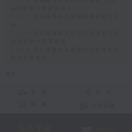
7.27.3 東鐵綫沿綫多個地點塌樹 太和
站附近架空電纜受損
7.27.4 預設醫療指示相關條例星期五生
效
7.27.5 酒店及賓館須提供防煙頭套本月
起生效設一年寬限期
7.27.6 港大首推社區藥劑師主導骨質疏
鬆症篩查服務
更多 ...
交 通
社 交
聯 絡
公眾回饋