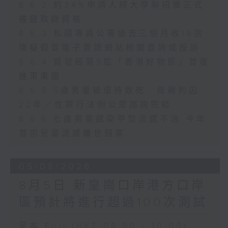
8.6.2 約34%申請人經大學聯招獲正式
遴選取錄資格
8.6.3 私隱專員公署過去三個月收16宗
懷疑假冒電子簽證網站相關查詢或投訴
8.6.4 貿發局第3屆「香港好物節」首度
進軍東盟
8.6.5 5歲男童被虐待致死 母親判囚
22年／性罪行法例公眾諮詢完結
8.6.6 七歲男童感染甲型流感不治 今年
首宗兒童流感離世個案
05/08/2026
8月5日 新皇崗口岸港方口岸
區預計將進行超過100次測試
足本 Full (HKT 08:00 - 10:00)