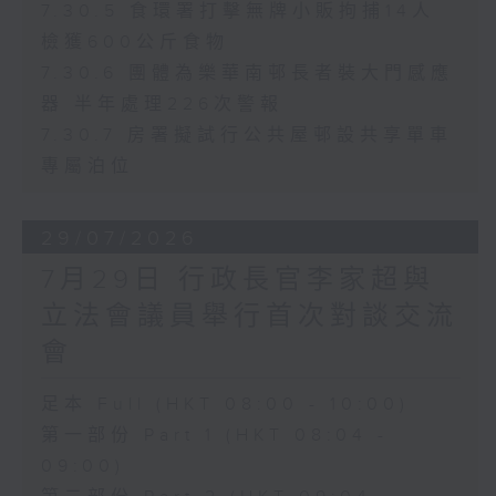
7.30.5 食環署打擊無牌小販拘捕14人
檢獲600公斤食物
7.30.6 團體為樂華南邨長者裝大門感應
器 半年處理226次警報
7.30.7 房署擬試行公共屋邨設共享單車
專屬泊位
29/07/2026
7月29日 行政長官李家超與
立法會議員舉行首次對談交流
會
足本 Full (HKT 08:00 - 10:00)
第一部份 Part 1 (HKT 08:04 -
09:00)