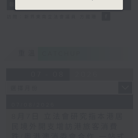
執法 打擊非法駕駛電動可移動工具
18
seconds
訪問：新界東南立法會議員 方國珊
重溫
CATCHUP
07 - 08
2026
07/08/2026
8月7日 立法會研究指本港居
民境外開支增訪港旅客消費
跌/粵港澳消委會合作 一站式