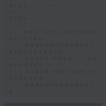
第一部份 Part 1 (HKT 08:04 -
09:00)
第二部份 Part 2 (HKT 09:04 -
10:00)
8.5.1 新皇崗口岸港方口岸區預計將進行
超過100次測試
8.5.2 香港船東會稱近百艘會員船隻滯
留波斯灣及霍爾木茲海峽
8.5.3 天文台錄得7月總雨量790.3毫米
較正常值高超過一倍
8.5.4 兩童疑誤食大麻糖不適送院 母涉
疏忽照顧同被捕
8.5.5 東涌滿東邨毗鄰擬建康體綜合大
樓