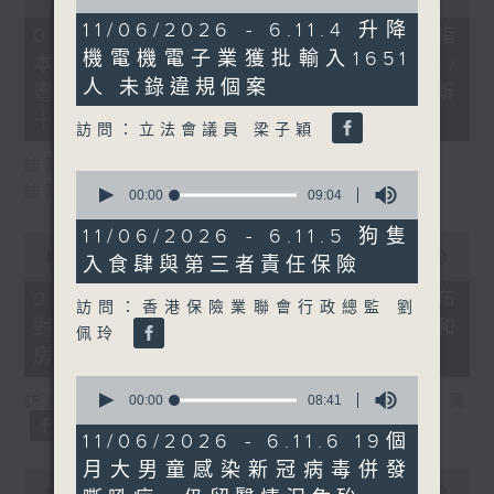
of
of
6
11/06/2026 - 6.11.4 升降
29
07/08/2026 - 8.7.1 立法會研究指
minutes,
minutes,
機電機電子業獲批輸入1651
17
本港居民境外開支增訪港旅客消費跌/
37
seconds
seconds
人 未錄違規個案
粵港澳消委會合作 一站式處理投訴
十月實施
訪問：立法會議員 梁子穎
訪問：立法會議員 姚柏良
0
訪問：立法會議員 陳凱欣
seconds
00:00
09:04
of
9
11/06/2026 - 6.11.5 狗隻
0
minutes,
seconds
00:00
15:34
入食肆與第三者責任保險
4
of
seconds
15
07/08/2026 - 8.7.2 公屋聯會公布
訪問：香港保險業聯會行政總監 劉
minutes,
對政府制定香港首份五年規劃土地和
34
佩玲
seconds
房屋政策建議
0
seconds
訪問：立法會議員、公屋聯會副主席 梁文廣
00:00
08:41
of
8
11/06/2026 - 6.11.6 19個
minutes,
月大男童感染新冠病毒併發
41
0
seconds
seconds
00:00
07:46