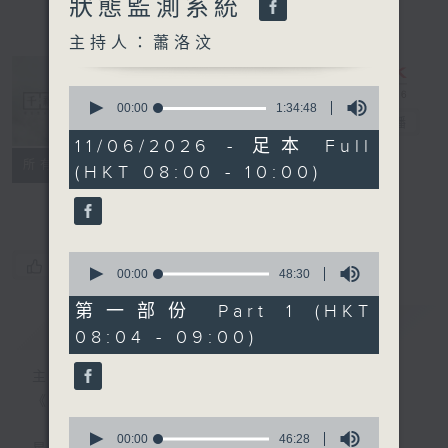
狀態監測系統
主持人：蕭洛汶
0
seconds
00:00
1:34:48
千禧年代
電台直播
of
1
11/06/2026 - 足本 Full
hour,
特備網頁
PODCASTS
所有集數
(HKT 08:00 - 10:00)
34
minutes,
FACEBOOK
48
seconds
0
您喜歡這個節目嗎?
seconds
00:00
48:30
of
48
第一部份 Part 1 (HKT
minutes,
簡介
GIST
08:04 - 09:00)
30
seconds
主持人：蕭洛汶
《千禧年代》
0
seconds
00:00
46:28