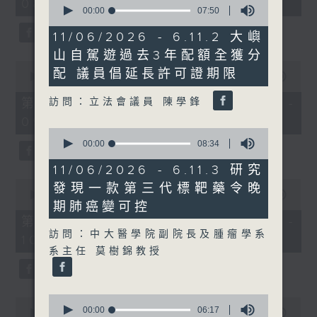
08:00 - 10:00)
37
seconds
00:00
07:50
minutes,
of
51
7
11/06/2026 - 6.11.2 大嶼
seconds
minutes,
山自駕遊過去3年配額全獲分
50
0
seconds
配 議員倡延長許可證期限
seconds
00:00
50:50
of
50
訪問：立法會議員 陳學鋒
第一部份 Part 1 (HKT 08:04 -
minutes,
09:00)
50
0
seconds
seconds
00:00
08:34
of
8
11/06/2026 - 6.11.3 研究
minutes,
0
發現一款第三代標靶藥令晚
34
seconds
00:00
47:11
seconds
期肺癌變可控
of
47
第二部份 Part 2 (HKT 09:04 -
minutes,
訪問：中大醫學院副院長及腫瘤學系
10:00)
11
系主任 莫樹錦教授
seconds
0
0
seconds
00:00
06:17
seconds
00:00
29:37