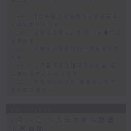
第二部份 Part 2 (HKT 09:04 -
10:00)
7.29.1 行政長官李家超與立法會議員舉
行首次對談交流會
7.29.2 足球盛會獲M品牌 旅發局推門票
消費優惠
7.29.3 厄爾尼諾現象增強全球氣溫或創
新高
7.29.4 乙肝篩查及治理可預防肝癌 衞
生署呼籲市民早驗早處理
7.29.5 修訂性罪行法例 團體倡心理學
家等當法律中介人
28/07/2026
7月28日 八大非本地生報讀
人數增加