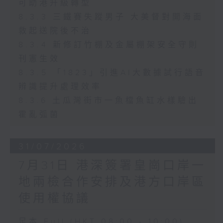
可助港升級轉型
8.3.3 三鐵賽失蹤男子 大美督對開海面
救起送院後不治
8.3.4 新修訂竹棚及金屬棚架安全守則
刊憲生效
8.3.5 「1823」引進AI大數據試行語音
辨識提升處理效率
8.3.6 土瓜灣街市一魚檔魚缸水樣驗出
霍亂弧菌
31/07/2026
7月31日 港深簽署皇崗口岸一
地兩檢合作安排及港方口岸區
使用權協議
足本 Full (HKT 08:00 - 10:00)