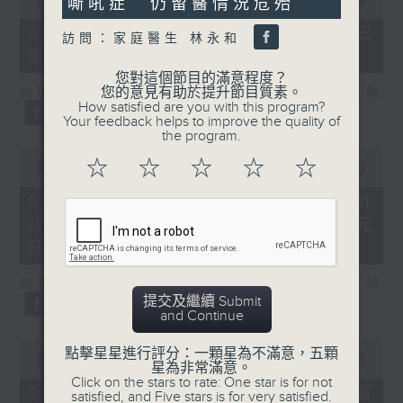
嘶吼症 仍留醫情況危殆
of
7
07/08/2026 - 8.7.3 申訴專員就三
訪問：家庭醫生 林永和
minutes,
項圖書館服務展開主動調查
46
seconds
您對這個節目的滿意程度？
您的意見有助於提升節目質素。
訪問：立法會議員、香港出版總會會長 李家駒
How satisfied are you with this program?
Your feedback helps to improve the quality of
the program.
0
☆
☆
☆
☆
☆
seconds
00:00
08:25
of
8
07/08/2026 - 8.7.4 教資會統計
minutes,
八大學士畢業生平均年薪達33.6萬元
25
seconds
升2%
訪問：香港人力資源管理學會副會長 陸國坤
提交及繼續 Submit
and Continue
0
點擊星星進行評分：一顆星為不滿意，五顆
seconds
00:00
06:18
星為非常滿意。
of
Click on the stars to rate: One star is for not
6
07/08/2026 - 8.7.5 警方全港多區
satisfied, and Five stars is for very satisfied.
minutes,