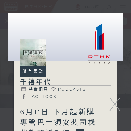
ENG
/
簡
×
全新 RTHK On The Go
取得
一手掌握 RTHK 電台、電視節目
所有集數
千禧年代
特備網頁
PODCASTS
X
FACEBOOK
有觀點、有理據的意見交流。
6月11日 下月起新購
專營巴士須安裝司機